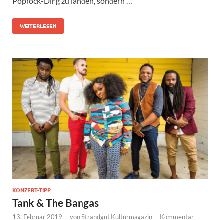
Poprock-Ding zu landen, sondern …
WEITERLESEN
KONZERT-TIPP
Tank & The Bangas
13. Februar 2019
-
von
Strandgut Kulturmagazin
-
Kommentar