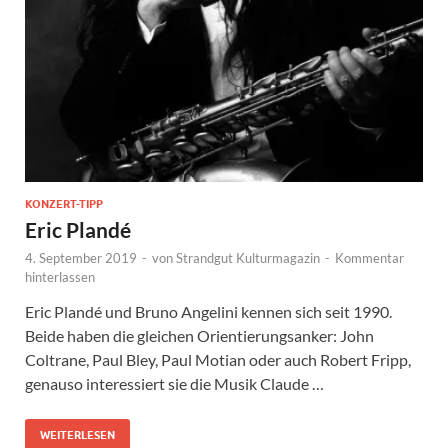
KONZERT-TIPP
Eric Plandé
4. September 2019
-
von
Strandgut Kulturmagazin
-
Kommentar
hinterlassen
Eric Plandé und Bruno Angelini kennen sich seit 1990.
Beide haben die gleichen Orientierungsanker: John
Coltrane, Paul Bley, Paul Motian oder auch Robert Fripp,
genauso interessiert sie die Musik Claude …
WEITERLESEN