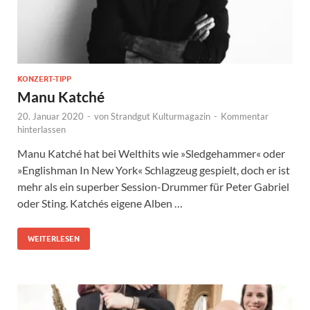
KONZERT-TIPP
Manu Katché
20. Januar 2020
-
von
Strandgut Kulturmagazin
-
Kommentar
hinterlassen
Manu Katché hat bei Welthits wie »Sledgehammer« oder
»Englishman In New York« Schlagzeug gespielt, doch er ist
mehr als ein superber Session-Drummer für Peter Gabriel
oder Sting. Katchés eigene Alben …
WEITERLESEN