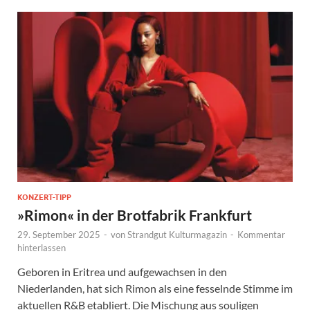
KONZERT-TIPP
»Rimon« in der Brotfabrik Frankfurt
29. September 2025
-
von
Strandgut Kulturmagazin
-
Kommentar
hinterlassen
Geboren in Eritrea und aufgewachsen in den
Niederlanden, hat sich Rimon als eine fesselnde Stimme im
aktuellen R&B etabliert. Die Mischung aus souligen