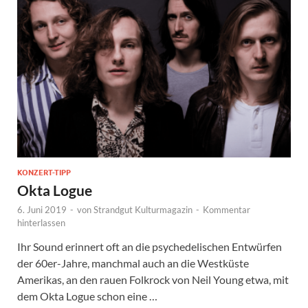
KONZERT-TIPP
Okta Logue
6. Juni 2019
-
von
Strandgut Kulturmagazin
-
Kommentar
hinterlassen
Ihr Sound erinnert oft an die psychedelischen Entwürfen
der 60er-Jahre, manchmal auch an die Westküste
Amerikas, an den rauen Folkrock von Neil Young etwa, mit
dem Okta Logue schon eine …