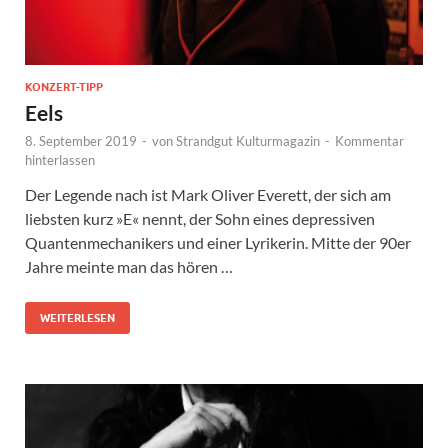
KONZERT-TIPP
Eels
8. September 2019
-
von
Strandgut Kulturmagazin
-
Kommentar
hinterlassen
Der Legende nach ist Mark Oliver Everett, der sich am
liebsten kurz »E« nennt, der Sohn eines depressiven
Quantenmechanikers und einer Lyrikerin. Mitte der 90er
Jahre meinte man das hören …
WEITERLESEN