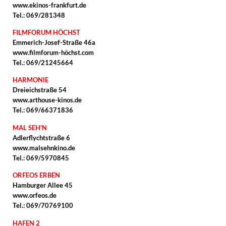
www.ekinos-frankfurt.de
Tel.: 069/281348
FILMFORUM HÖCHST
Emmerich-Josef-Straße 46a
www.filmforum-höchst.com
Tel.: 069/21245664
HARMONIE
Dreieichstraße 54
www.arthouse-kinos.de
Tel.: 069/66371836
MAL SEH'N
Adlerflychtstraße 6
www.malsehnkino.de
Tel.: 069/5970845
ORFEOS ERBEN
Hamburger Allee 45
www.orfeos.de
Tel.: 069/70769100
HAFEN 2