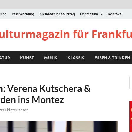
bung
Printwerbung
Kleinanzeigenauftrag
Impressum
Kontakt
Kulturmagazin für Frankf
RATUR
KUNST
MUSIK
KLASSIK
ESSEN & TRINKEN
: Verena Kutschera &
aden ins Montez
ar hinterlassen