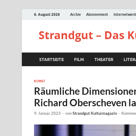
6. August 2026
Archiv
Abonnement
Internetwer
Strandgut – Das 
STARTSEITE
FILM
THEATER
LITE
KUNST
Räumliche Dimensionen
Richard Oberscheven l
9. Januar 2023
-
von
Strandgut Kulturmagazin
-
Komment