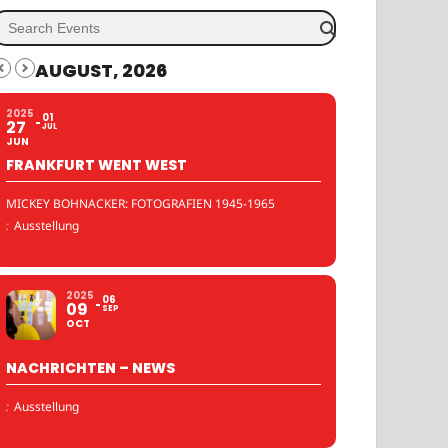
AUGUST, 2026
2025
01
27
JUL
JUN
FRANKFURT WENT WEST
MICKEY BOHNACKER: FOTOGRAFIEN 1945-1965
:
Ausstellung
2025
06
09
SEP
OCT
NACHRICHTEN – NEWS
:
Ausstellung