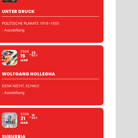
UNTER DRUCK
POLITISCHE PLAKATE 1918–1933
:
Ausstellung
2026
25
15
OCT
MAR
WOLFGANG HOLLEGHA
DENK NICHT, SCHAU!
:
Ausstellung
2026
18
21
OCT
MAR
SUBURBIA