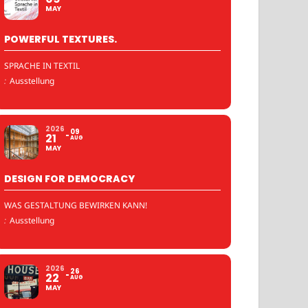
MAY
POWERFUL TEXTURES.
SPRACHE IN TEXTIL
:
Ausstellung
2026
09
21
AUG
MAY
DESIGN FOR DEMOCRACY
WAS GESTALTUNG BEWIRKEN KANN!
:
Ausstellung
2026
26
22
AUG
MAY