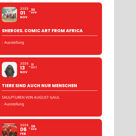
2025
30
01
AUG
NOV
SHEROES. COMIC ART FROM AFRICA
:
Ausstellung
2025
11
13
OCT
NOV
TIERE SIND AUCH NUR MENSCHEN
SKULPTUREN VON AUGUST GAUL
:
Ausstellung
2026
09
06
AUG
FEB