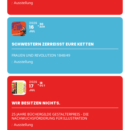
:
Ausstellung
2026
30
16
AUG
JUL
SCHWESTERN ZERREISST EURE KETTEN
FRAUEN UND REVOLUTION 1848/49
:
Ausstellung
2026
18
17
OCT
JUL
WIR BESITZEN NICHTS.
25 JAHRE BÜCHERGILDE GESTALTERPREIS - DIE
NACHWUCHSFÖRDERUNG FÜR ILLUSTRATION
:
Ausstellung