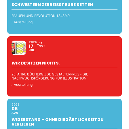
SCHWESTERN ZERREISST EURE KETTEN
FRAUEN UND REVOLUTION 1848/49
:
Ausstellung
2026
18
17
OCT
JUL
WIR BESITZEN NICHTS.
25 JAHRE BÜCHERGILDE GESTALTERPREIS - DIE
NACHWUCHSFÖRDERUNG FÜR ILLUSTRATION
:
Ausstellung
2026
06
AUG
WIDERSTAND – OHNE DIE ZÄRTLICHKEIT ZU
VERLIEREN