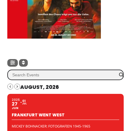
AUGUST, 2026
2025
01
27
JUL
JUN
FRANKFURT WENT WEST
MICKEY BOHNACKER: FOTOGRAFIEN 1945-1965