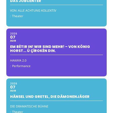
DAS JOBCENTER
VON: ALLE ACHTUNG KOLLEKTIV
:
Theater
2026
07
AUG
EM BÊTIR IN! WIR SIND MEHR! – VON KÖNIG
HORST… Û ÇÎROKÊN DIN.
HAKAYA 2.0
:
Performance
2026
07
AUG
HÄNSEL UND GRETEL, DIE DÄMONENJÄGER
DIE DRAMATISCHE BÜHNE
:
Theater