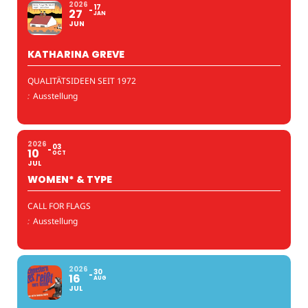
2026
17
27
JAN
JUN
KATHARINA GREVE
QUALITÄTSIDEEN SEIT 1972
:
Ausstellung
2026
03
10
OCT
JUL
WOMEN* & TYPE
CALL FOR FLAGS
:
Ausstellung
2026
30
16
AUG
JUL