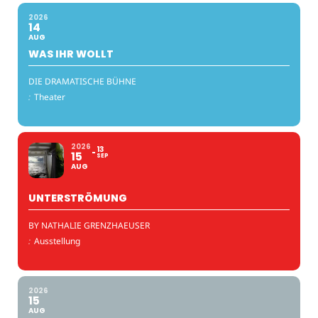
2026
14
AUG
WAS IHR WOLLT
DIE DRAMATISCHE BÜHNE
:
Theater
2026
13
15
SEP
AUG
UNTERSTRÖMUNG
BY NATHALIE GRENZHAEUSER
:
Ausstellung
2026
15
AUG