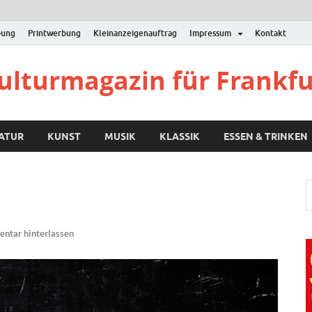
bung
Printwerbung
Kleinanzeigenauftrag
Impressum
Kontakt
Kulturmagazin für Frankf
RATUR
KUNST
MUSIK
KLASSIK
ESSEN & TRINKEN
ntar hinterlassen