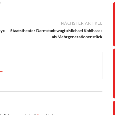
3
NÄCHSTER ARTIKEL
ty«
Staatstheater Darmstadt wagt »Michael Kohlhaas«
als Mehrgenerationenstück
 →