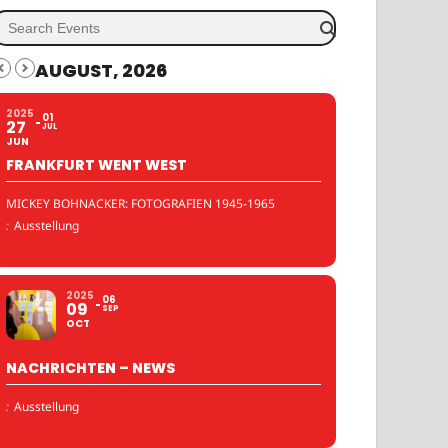
AUGUST, 2026
2025
01
27
JUL
JUN
FRANKFURT WENT WEST
MICKEY BOHNACKER: FOTOGRAFIEN 1945-1965
:
Ausstellung
2025
06
09
SEP
OCT
NACHRICHTEN – NEWS
:
Ausstellung