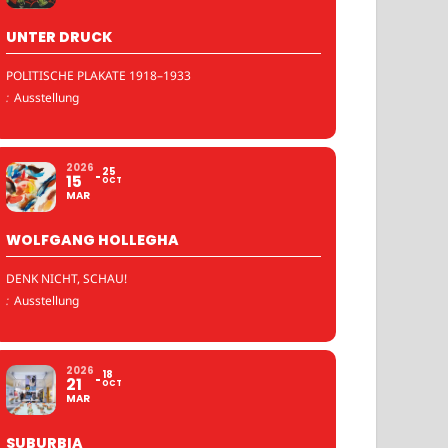
UNTER DRUCK
POLITISCHE PLAKATE 1918–1933
:
Ausstellung
2026
25
15
OCT
MAR
WOLFGANG HOLLEGHA
DENK NICHT, SCHAU!
:
Ausstellung
2026
18
21
OCT
MAR
SUBURBIA