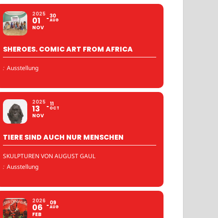
2025
30
01
AUG
NOV
SHEROES. COMIC ART FROM AFRICA
:
Ausstellung
2025
11
13
OCT
NOV
TIERE SIND AUCH NUR MENSCHEN
SKULPTUREN VON AUGUST GAUL
:
Ausstellung
2026
09
06
AUG
FEB