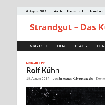
6. August 2026
Archiv
Abonnement
Internetwer
Strandgut – Das 
STARTSEITE
FILM
THEATER
LITE
KONZERT-TIPP
Rolf Kühn
18. August 2019
-
von
Strandgut Kulturmagazin
-
Komme