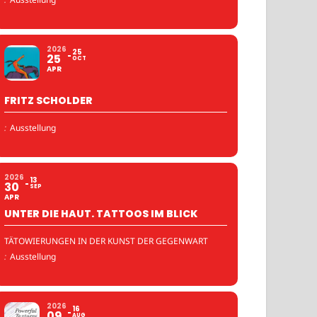
2026
25
25
OCT
APR
FRITZ SCHOLDER
:
Ausstellung
2026
13
30
SEP
APR
UNTER DIE HAUT. TATTOOS IM BLICK
TÄTOWIERUNGEN IN DER KUNST DER GEGENWART
:
Ausstellung
2026
16
09
AUG