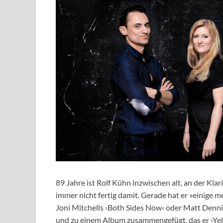
89 Jahre ist Rolf Kühn inzwischen alt, an der Klar
immer nicht fertig damit. Gerade hat er »einige 
Joni Mitchells ›Both Sides Now‹ oder Matt Dennis
und zu einem Album zusammengefügt, das er ›Yell