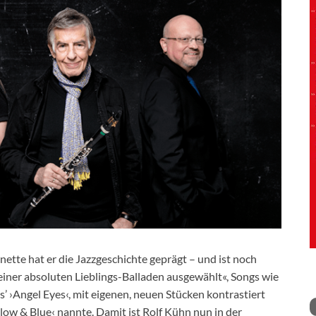
inette hat er die Jazzgeschichte geprägt – und ist noch
meiner absoluten Lieblings-Balladen ausgewählt«, Songs wie
’ ›Angel Eyes‹, mit eigenen, neuen Stücken kontrastiert
ow & Blue‹ nannte. Damit ist Rolf Kühn nun in der