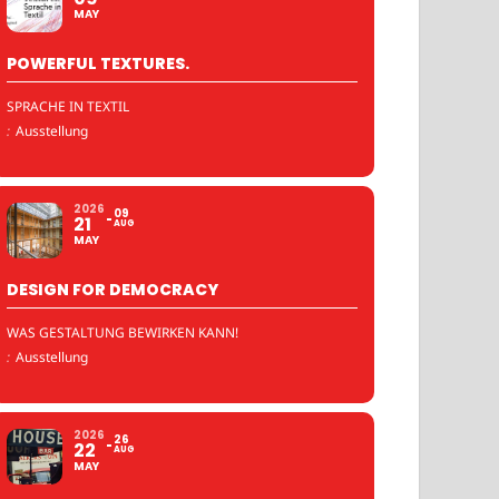
MAY
POWERFUL TEXTURES.
SPRACHE IN TEXTIL
:
Ausstellung
2026
09
21
AUG
MAY
DESIGN FOR DEMOCRACY
WAS GESTALTUNG BEWIRKEN KANN!
:
Ausstellung
2026
26
22
AUG
MAY