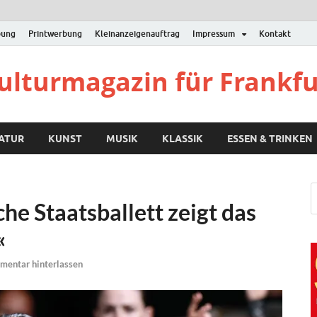
bung
Printwerbung
Kleinanzeigenauftrag
Impressum
Kontakt
Kulturmagazin für Frankf
RATUR
KUNST
MUSIK
KLASSIK
ESSEN & TRINKEN
e Staatsballett zeigt das
«
entar hinterlassen