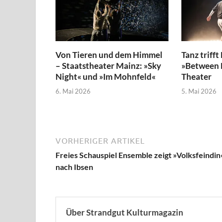
Von Tieren und dem Himmel
Tanz trifft
– Staatstheater Mainz: »Sky
»Between N
Night« und »Im Mohnfeld«
Theater
6. Mai 2026
5. Mai 2026
VORHERIGER ARTIKEL
Freies Schauspiel Ensemble zeigt »Volksfeindin
nach Ibsen
Über Strandgut Kulturmagazin