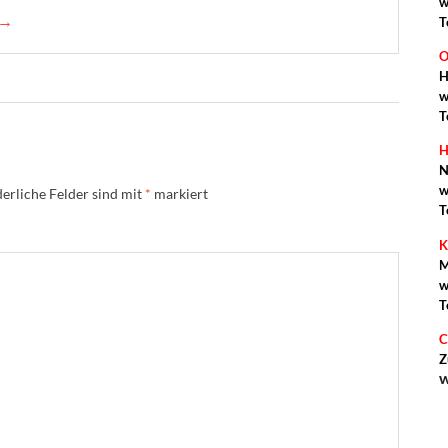
w
 →
T
O
H
w
T
H
N
w
erliche Felder sind mit
*
markiert
T
K
M
w
T
C
Z
w