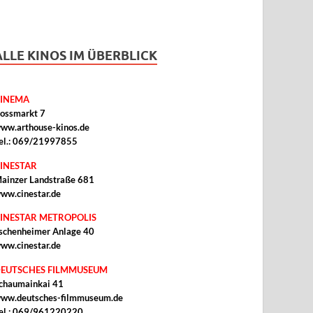
ALLE KINOS IM ÜBERBLICK
INEMA
ossmarkt 7
ww.arthouse-kinos.de
el.: 069/21997855
INESTAR
ainzer Landstraße 681
ww.cinestar.de
INESTAR METROPOLIS
schenheimer Anlage 40
ww.cinestar.de
EUTSCHES FILMMUSEUM
chaumainkai 41
ww.deutsches-filmmuseum.de
el.: 069/961220220