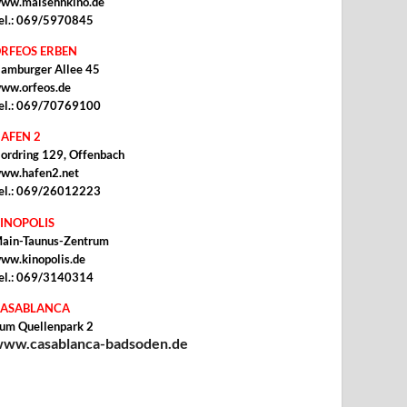
ww.malsehnkino.de
el.: 069/5970845
RFEOS ERBEN
amburger Allee 45
ww.orfeos.de
el.: 069/70769100
AFEN 2
ordring 129, Offenbach
ww.hafen2.net
el.: 069/26012223
INOPOLIS
ain-Taunus-Zentrum
ww.kinopolis.de
el.: 069/3140314
ASABLANCA
um Quellenpark 2
ww.casablanca-badsoden.de