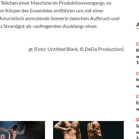
 Teilchen einer Maschine im Produktionsvorgang«, so
en Körper des Ensembles entführen uns mit einer
 futuristisch anmutende Szenerie zwischen Aufbruch und
as Strandgut als »aufregenden Ausklang« eines
C
gt (Foto: Untitled Black, © DeDa Production)
R
w
T
C
M
w
C
E
w
D
S
w
T