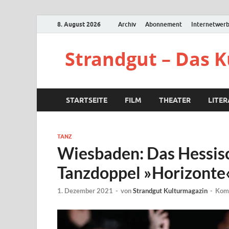
8. August 2026
Archiv
Abonnement
Internetwer
Strandgut – Das 
STARTSEITE
FILM
THEATER
LITE
TANZ
Wiesbaden: Das Hessisch
Tanzdoppel »Horizonte
1. Dezember 2021
-
von
Strandgut Kulturmagazin
-
Komm