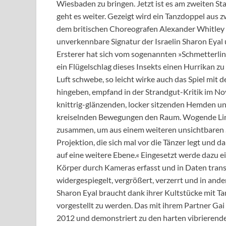
Wiesbaden zu bringen. Jetzt ist es am zweiten S
geht es weiter. Gezeigt wird ein Tanzdoppel aus 
dem britischen Choreografen Alexander Whitley un
unverkennbare Signatur der Israelin Sharon Eyal u
Ersterer hat sich vom sogenannten »Schmetterlin
ein Flügelschlag dieses Insekts einen Hurrikan zu 
Luft schwebe, so leicht wirke auch das Spiel mit 
hingeben, empfand in der Strandgut-Kritik im No
knittrig-glänzenden, locker sitzenden Hemden un
kreiselnden Bewegungen den Raum. Wogende Linie
zusammen, um aus einem weiteren unsichtbaren S
Projektion, die sich mal vor die Tänzer legt und 
auf eine weitere Ebene.« Eingesetzt werde dazu
Körper durch Kameras erfasst und in Daten tran
widergespiegelt, vergrößert, verzerrt und in and
Sharon Eyal braucht dank ihrer Kultstücke mit T
vorgestellt zu werden. Das mit ihrem Partner Gai
2012 und demonstriert zu den harten vibrierende