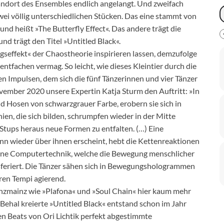
tandort des Ensembles endlich angelangt. Und zweifach
zwei völlig unterschiedlichen Stücken. Das eine stammt von
d heißt »The Butterfly Effect«. Das andere trägt die
nd trägt den Titel »Untitled Black«.
gseffekt« der Chaostheorie inspirieren lassen, demzufolge
entfachen vermag. So leicht, wie dieses Kleintier durch die
den Impulsen, dem sich die fünf Tänzerinnen und vier Tänzer
vember 2020 unsere Expertin Katja Sturm den Auftritt: »In
d Hosen von schwarzgrauer Farbe, erobern sie sich in
n, die sich bilden, schrumpfen wieder in der Mitte
tups heraus neue Formen zu entfalten. (…) Eine
dann wieder über ihnen erscheint, hebt die Kettenreaktionen
 eine Computertechnik, welche die Bewegung menschlicher
sferiert. Die Tänzer sähen sich in Bewegungshologrammen
eren Tempi agierend.
anzmainz wie »Plafona« und »Soul Chain« hier kaum mehr
 Behal kreierte »Untitled Black« entstand schon im Jahr
n Beats von Ori Lichtik perfekt abgestimmte