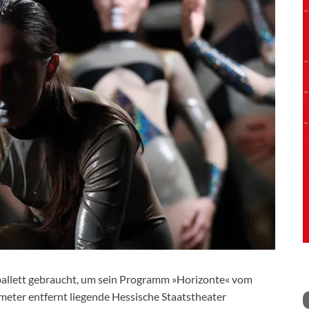
ballett gebraucht, um sein Programm »Horizonte« vom
meter entfernt liegende Hessische Staatstheater