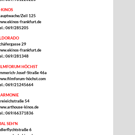
-KINOS
auptwache/Zeil 125
ww.ekinos-frankfurt.de
el.: 069/285205
ELDORADO
chäfergasse 29
ww.ekinos-frankfurt.de
el.: 069/281348
ILMFORUM HÖCHST
mmerich-Josef-Straße 46a
ww.filmforum-höchst.com
el.: 069/21245664
ARMONIE
reieichstraße 54
ww.arthouse-kinos.de
el.: 069/66371836
AL SEH'N
dlerflychtstraße 6