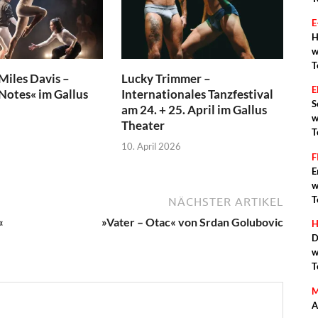
E
H
w
T
 Miles Davis –
Lucky Trimmer –
otes« im Gallus
Internationales Tanzfestival
S
am 24. + 25. April im Gallus
w
Theater
T
10. April 2026
F
E
w
T
NÄCHSTER ARTIKEL
«
»Vater – Otac« von Srdan Golubovic
H
D
w
T
M
A