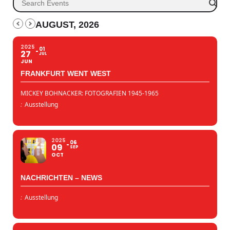
AUGUST, 2026
2025
01
27
JUL
JUN
FRANKFURT WENT WEST
MICKEY BOHNACKER: FOTOGRAFIEN 1945-1965
:
Ausstellung
2025
06
09
SEP
OCT
NACHRICHTEN – NEWS
:
Ausstellung