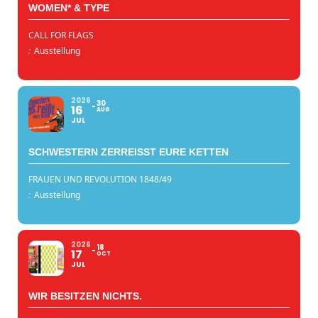
WOMEN* & TYPE
CALL FOR FLAGS
:
Ausstellung
2026
30
16
AUG
JUL
SCHWESTERN ZERREISST EURE KETTEN
FRAUEN UND REVOLUTION 1848/49
:
Ausstellung
2026
18
17
OCT
JUL
WIR BESITZEN NICHTS.