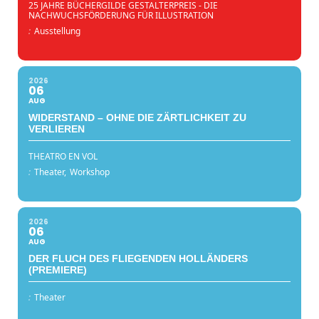
25 JAHRE BÜCHERGILDE GESTALTERPREIS - DIE
NACHWUCHSFÖRDERUNG FÜR ILLUSTRATION
:
Ausstellung
2026
06
AUG
WIDERSTAND – OHNE DIE ZÄRTLICHKEIT ZU
VERLIEREN
THEATRO EN VOL
:
Theater,
Workshop
2026
06
AUG
DER FLUCH DES FLIEGENDEN HOLLÄNDERS
(PREMIERE)
:
Theater