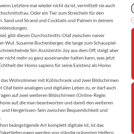
enn Letztere mal wieder nicht da ist, vermittelt sie auch
hschnittsfrau. Oder ein Tier zum Streicheln für den
on. Sand und Strand und Cocktails und Palmen in deinem
nblendungen.
piel, gibt diesen Durchschnitts-Olaf zwischen naiver
er Wut. Susanne Buchenberger, die lange zum Schauspiel-
chmeichelnde Siri-Assistentin Joy aus dem Off, steigt aber
eser nicht mehr so ganz auseinander halten kann, was jetzt
 Echtheit der Homo sapiens für seine Existenz als Homo
um das Wohnzimmer mit Kühlschrank und zwei Bildschirmen
Olaf beim analogen und digitalen Leben zu, er darf auch
agen auf zwei weiteren Bildschirmen (Online-Regie:
hone auf, die man beantworten und damit den weiteren
n- und Hergerissen-Sein zwischen Bequemlichkeit und
.
hon beängstigende Art komplett digitale ist, ist das
 Paketlieferungen werden von ständig präsenten Helfern