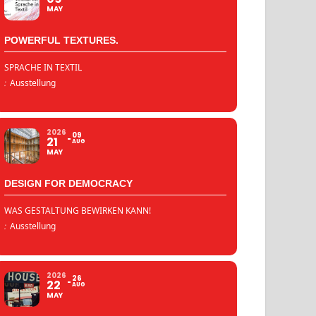
MAY
POWERFUL TEXTURES.
SPRACHE IN TEXTIL
:
Ausstellung
2026
09
21
AUG
MAY
DESIGN FOR DEMOCRACY
WAS GESTALTUNG BEWIRKEN KANN!
:
Ausstellung
2026
26
22
AUG
MAY