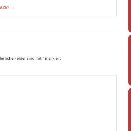
gazin →
erliche Felder sind mit
*
markiert