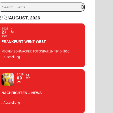
AUGUST, 2026
2025
01
27
JUL
JUN
FRANKFURT WENT WEST
MICKEY BOHNACKER: FOTOGRAFIEN 1945-1965
:
Ausstellung
2025
06
09
SEP
OCT
NACHRICHTEN – NEWS
:
Ausstellung