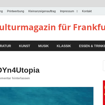
ung
Printwerbung
Kleinanzeigenauftrag
Impressum
Kontakt
Kulturmagazin für Frankf
ERATUR
KUNST
MUSIK
KLASSIK
ESSEN & TRINK
OYn4Utopia
mentar hinterlassen