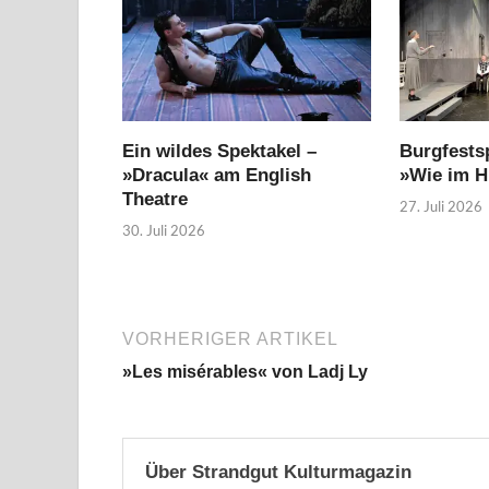
Ein wildes Spektakel –
Burgfestsp
»Dracula« am English
»Wie im 
Theatre
27. Juli 2026
30. Juli 2026
VORHERIGER ARTIKEL
»Les misérables« von Ladj Ly
Über Strandgut Kulturmagazin