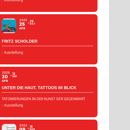
2026
25
25
OCT
APR
FRITZ SCHOLDER
:
Ausstellung
2026
13
30
SEP
APR
UNTER DIE HAUT. TATTOOS IM BLICK
TÄTOWIERUNGEN IN DER KUNST DER GEGENWART
:
Ausstellung
2026
16
09
AUG