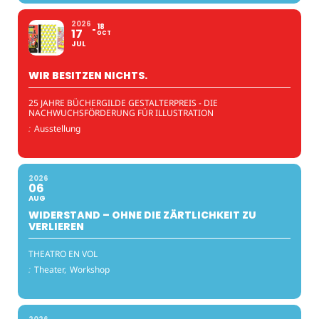
2026
18
17
OCT
JUL
WIR BESITZEN NICHTS.
25 JAHRE BÜCHERGILDE GESTALTERPREIS - DIE
NACHWUCHSFÖRDERUNG FÜR ILLUSTRATION
:
Ausstellung
2026
06
AUG
WIDERSTAND – OHNE DIE ZÄRTLICHKEIT ZU
VERLIEREN
THEATRO EN VOL
:
Theater,
Workshop