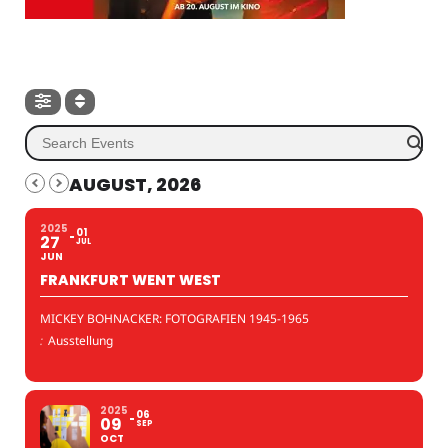
AUGUST, 2026
2025
01
27
JUL
JUN
FRANKFURT WENT WEST
MICKEY BOHNACKER: FOTOGRAFIEN 1945-1965
:
Ausstellung
2025
06
09
SEP
OCT