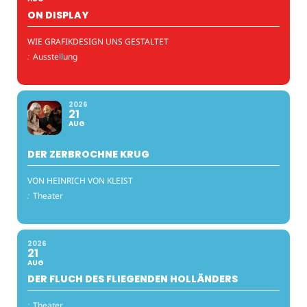
ON DISPLAY
WIE GRAFIKDESIGN UNS GESTALTET
:
Ausstellung
2026
21
AUG
DER ZERBROCHNE KRUG
VON HEINRICH VON KLEIST
:
Theater
2026
21
AUG
DER FLUCH DES FLIEGENDEN HOLLÄNDERS
:
Theater