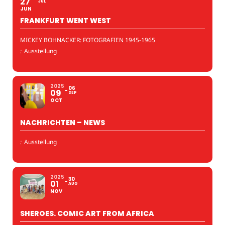
27
JUL
JUN
FRANKFURT WENT WEST
MICKEY BOHNACKER: FOTOGRAFIEN 1945-1965
:
Ausstellung
2025
06
09
SEP
OCT
NACHRICHTEN – NEWS
:
Ausstellung
2025
30
01
AUG
NOV
SHEROES. COMIC ART FROM AFRICA