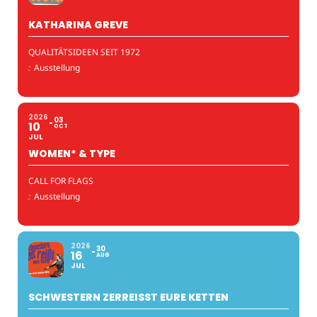
KATHARINA GREVE
QUALITÄTSIDEEN SEIT 1972
:
Ausstellung
2026
03
10
OCT
JUL
WOMEN* & TYPE
CALL FOR FLAGS
:
Ausstellung
2026
30
16
AUG
JUL
SCHWESTERN ZERREISST EURE KETTEN