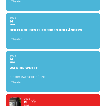
:
Theater
2026
14
AUG
DER FLUCH DES FLIEGENDEN HOLLÄNDERS
:
Theater
2026
14
AUG
WAS IHR WOLLT
DIE DRAMATISCHE BÜHNE
:
Theater
2026
13
15
SEP
AUG