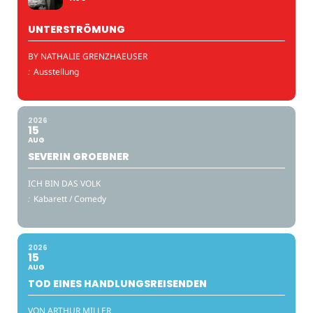
UNTERSTRÖMUNG
BY NATHALIE GRENZHAEUSER
:
Ausstellung
2026
15
AUG
SEVERIN GROEBNER
ICH BIN DAS VOLK
:
Kabarett / Comedy
2026
15
AUG
TOD EINES HANDLUNGSREISENDEN
VON ARTHUR MILLER