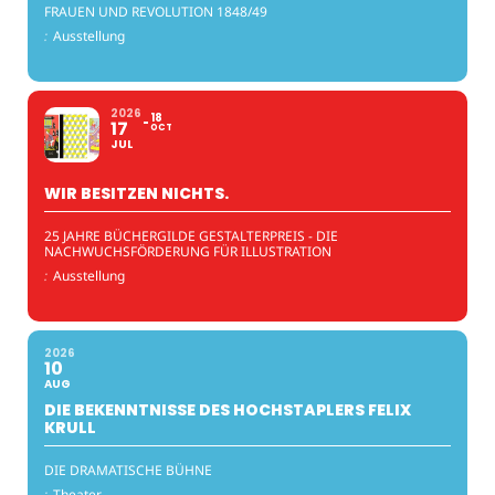
FRAUEN UND REVOLUTION 1848/49
:
Ausstellung
2026
18
17
OCT
JUL
WIR BESITZEN NICHTS.
25 JAHRE BÜCHERGILDE GESTALTERPREIS - DIE
NACHWUCHSFÖRDERUNG FÜR ILLUSTRATION
:
Ausstellung
2026
10
AUG
DIE BEKENNTNISSE DES HOCHSTAPLERS FELIX
KRULL
DIE DRAMATISCHE BÜHNE
:
Theater