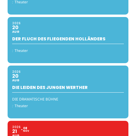
:
Theater
2026
20
AUG
DER FLUCH DES FLIEGENDEN HOLLÄNDERS
:
Theater
2026
20
AUG
DIE LEIDEN DES JUNGEN WERTHER
DIE DRAMATISCHE BÜHNE
:
Theater
2026
08
21
NOV
AUG