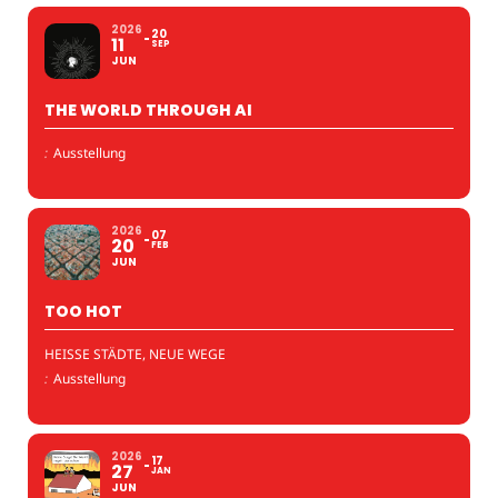
2026
20
11
SEP
JUN
THE WORLD THROUGH AI
:
Ausstellung
2026
07
20
FEB
JUN
TOO HOT
HEISSE STÄDTE, NEUE WEGE
:
Ausstellung
2026
17
27
JAN
JUN