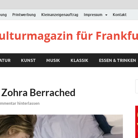
bung
Printwerbung
Kleinanzeigenauftrag
Impressum
Kontakt
Kulturmagazin für Frankf
RATUR
KUNST
MUSIK
KLASSIK
ESSEN & TRINKEN
 Zohra Berrached
mmentar hinterlassen