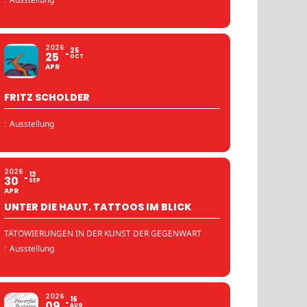
2026
25
25
OCT
APR
FRITZ SCHOLDER
:
Ausstellung
2026
13
30
SEP
APR
UNTER DIE HAUT. TATTOOS IM BLICK
TÄTOWIERUNGEN IN DER KUNST DER GEGENWART
:
Ausstellung
2026
16
09
AUG