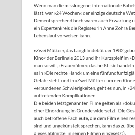
Wenn man die misslungene, internationale Babelsb
lässt, war »24 Wochen« der einzige deutsche Wett
Dementsprechend hoch waren auch Erwartung un
ein Expertenkreis die Regisseurin Anne Zohra Be
Lebenslauf vorweisen kann.
»Zwei Mütter«, das Langfilmdebüt der 1982 gebore
Kino« der Berlinale 2013 und ihr Kurzspielfilm »
man so will, »Frauenfilme«, das heißt: sie hande
es in »Die rechte Hand« um eine fünfundfünfzigjähr
Gefahr sieht, und in »Zwei Mütter« um den Kind
verbundenen Schwierigkeiten, geht es nun, in »2
auftretenden Komplikationen.
Die beiden letztgenannten Filme gelten als »dokum
einer Einordnung im Grunde widersetzt. Die Gesc
auch betroffene Fachleute, die dem Film einen r
sind und ungekünstelt sprechen, kann das zu üb
dieses Stilmittel in seinen Filmen eingesetzt).