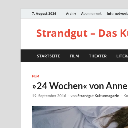
7. August 2026
Archiv
Abonnement
Internetwer
Strandgut – Das 
STARTSEITE
FILM
THEATER
LITE
FILM
»24 Wochen« von Anne
19. September 2016
-
von
Strandgut Kulturmagazin
-
Ko