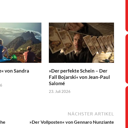
e« von Sandra
»Der perfekte Schein – Der
Fall Bojarski« von Jean-Paul
Salomé
26
23. Juli 2026
NÄCHSTER ARTIKEL
ihe
»Der Vollposten« von Gennaro Nunziante