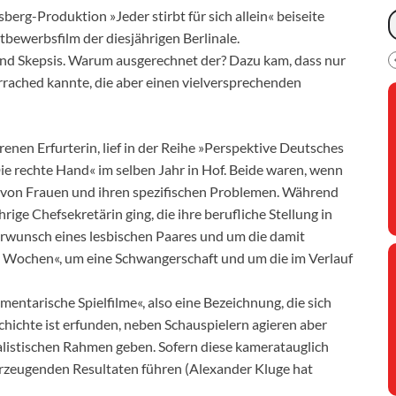
erg-Produktion »Jeder stirbt für sich allein« beiseite
bewerbsfilm der diesjährigen Berlinale.
d Skepsis. Warum ausgerechnet der? Dazu kam, dass nur
rrached kannte, die aber einen vielversprechenden
nen Erfurterin, lief in der Reihe »Perspektive Deutsches
Die rechte Hand« im selben Jahr in Hof. Beide waren, wenn
ln von Frauen und ihren spezifischen Problemen. Während
ige Chefsekretärin ging, die ihre berufliche Stellung in
erwunsch eines lesbischen Paares und um die damit
4 Wochen«, um eine Schwangerschaft und um die im Verlauf
entarische Spielfilme«, also eine Bezeichnung, die sich
hichte ist erfunden, neben Schauspielern agieren aber
ealistischen Rahmen geben. Sofern diese kameratauglich
erzeugenden Resultaten führen (Alexander Kluge hat