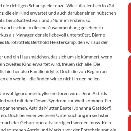
die richtigen Schauspieler dazu. Wie Julia Jentsch in »24
enz, die ein Kind erwartet und auch darüber einen hübschen
t«, bei »3satfestival« und »Nuhr im Ersten« so
ehen auch schon in diesem Zusammenhang gesehen zu
s als Manager, der sie liebevoll unterstützt. Bjarne
 des Bürotrottels Berthold Heisterkamp, den wir aus der
er und ein Hausmädchen, das sich um sie kümmert, wenn
ein zweites Kind erwartet wird, freuen sich alle. Die
s hierher also Familienidylle. Doch die von Beginn an
n ein wenig – die finden wir so nicht in den heilen
 die wohlgeordnete Idylle zerstören wird. Denn Astrids
r Kind wird mit dem Down-Syndrom zur Welt kommen. Ein
rung annehmen. Astrids Mutter Beate (Johanna Gastdorf)
fen. Doch bei einer weiteren Untersuchung im sechsten
r nach der Geburt operativ korrigiert werden muss. Kein
nd so stehen Astrid und Markus vor der Entscheidung: ein