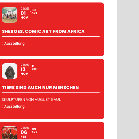
2025
30
01
AUG
NOV
SHEROES. COMIC ART FROM AFRICA
:
Ausstellung
2025
11
13
OCT
NOV
TIERE SIND AUCH NUR MENSCHEN
SKULPTUREN VON AUGUST GAUL
:
Ausstellung
2026
09
06
AUG
FEB