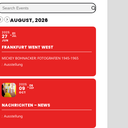
AUGUST, 2026
2025
01
27
JUL
JUN
FRANKFURT WENT WEST
MICKEY BOHNACKER: FOTOGRAFIEN 1945-1965
:
Ausstellung
2025
06
09
SEP
OCT
NACHRICHTEN – NEWS
:
Ausstellung