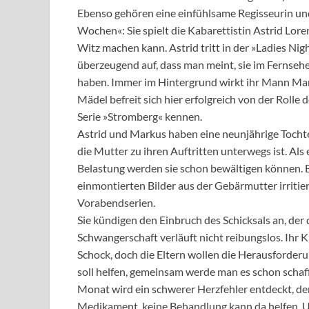
Ebenso gehören eine einfühlsame Regisseurin und 
Wochen«: Sie spielt die Kabarettistin Astrid Lor
Witz machen kann. Astrid tritt in der »Ladies Nigh
überzeugend auf, dass man meint, sie im Ferns
haben. Immer im Hintergrund wirkt ihr Mann Marku
Mädel befreit sich hier erfolgreich von der Rolle
Serie »Stromberg« kennen.
Astrid und Markus haben eine neunjährige Tocht
die Mutter zu ihren Auftritten unterwegs ist. Als 
Belastung werden sie schon bewältigen können. Bi
einmontierten Bilder aus der Gebärmutter irritiere
Vorabendserien.
Sie kündigen den Einbruch des Schicksals an, der
Schwangerschaft verläuft nicht reibungslos. Ih
Schock, doch die Eltern wollen die Herausforde
soll helfen, gemeinsam werde man es schon schaf
Monat wird ein schwerer Herzfehler entdeckt, de
Medikament, keine Behandlung kann da helfen. U