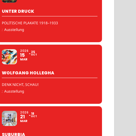
UNTER DRUCK
POLITISCHE PLAKATE 1918–1933
:
Ausstellung
2026
25
15
OCT
MAR
WOLFGANG HOLLEGHA
DENK NICHT, SCHAU!
:
Ausstellung
2026
18
21
OCT
MAR
SUBURBIA