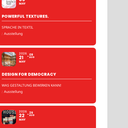
MAY
POWERFUL TEXTURES.
SPRACHE IN TEXTIL
:
Ausstellung
2026
09
21
AUG
MAY
DESIGN FOR DEMOCRACY
WAS GESTALTUNG BEWIRKEN KANN!
:
Ausstellung
2026
26
22
AUG
MAY