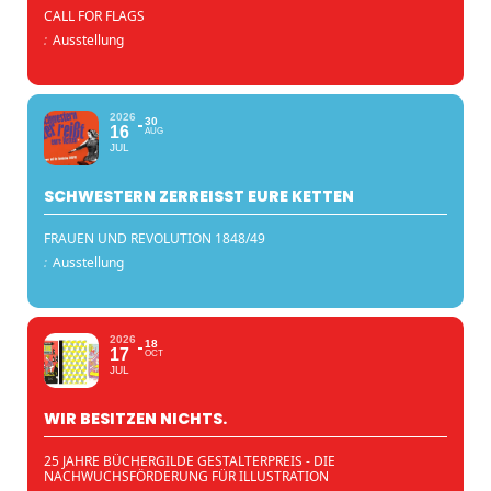
CALL FOR FLAGS
:
Ausstellung
2026
30
16
AUG
JUL
SCHWESTERN ZERREISST EURE KETTEN
FRAUEN UND REVOLUTION 1848/49
:
Ausstellung
2026
18
17
OCT
JUL
WIR BESITZEN NICHTS.
25 JAHRE BÜCHERGILDE GESTALTERPREIS - DIE
NACHWUCHSFÖRDERUNG FÜR ILLUSTRATION