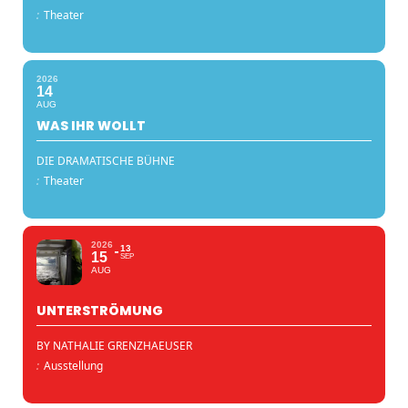
:
Theater
2026
14
AUG
WAS IHR WOLLT
DIE DRAMATISCHE BÜHNE
:
Theater
2026
13
15
SEP
AUG
UNTERSTRÖMUNG
BY NATHALIE GRENZHAEUSER
:
Ausstellung