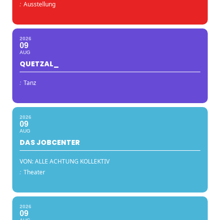
:
Ausstellung
2026
09
AUG
QUETZAL_
:
Tanz
2026
09
AUG
DAS JOBCENTER
VON: ALLE ACHTUNG KOLLEKTIV
:
Theater
2026
09