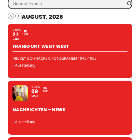
AUGUST, 2026
2025
01
27
JUL
JUN
FRANKFURT WENT WEST
MICKEY BOHNACKER: FOTOGRAFIEN 1945-1965
:
Ausstellung
2025
06
09
SEP
OCT
NACHRICHTEN – NEWS
:
Ausstellung