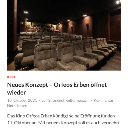
KINO
Neues Konzept – Orfeos Erben öffnet
wieder
10. Oktober 2021
-
von
Strandgut Kulturmagazin
-
Kommentar
hinterlassen
Das Kino Orfeos Erben kündigt seine Eröffnung für den
11. Oktober an. Mit neuem Konzept soll es auch vermehrt