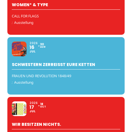
WOMEN* & TYPE
CALL FOR FLAGS
:
Ausstellung
2026
30
16
AUG
JUL
SCHWESTERN ZERREISST EURE KETTEN
FRAUEN UND REVOLUTION 1848/49
:
Ausstellung
2026
18
17
OCT
JUL
WIR BESITZEN NICHTS.