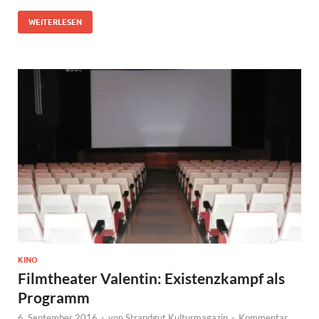
WEITERLESEN
KINO
Filmtheater Valentin: Existenzkampf als
Programm
6. September 2016
-
von
Strandgut Kulturmagazin
-
Kommentar