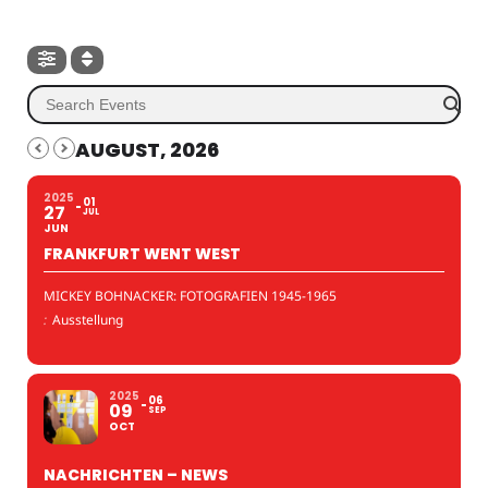
AUGUST, 2026
2025
01
27
JUL
JUN
FRANKFURT WENT WEST
MICKEY BOHNACKER: FOTOGRAFIEN 1945-1965
:
Ausstellung
2025
06
09
SEP
OCT
NACHRICHTEN – NEWS