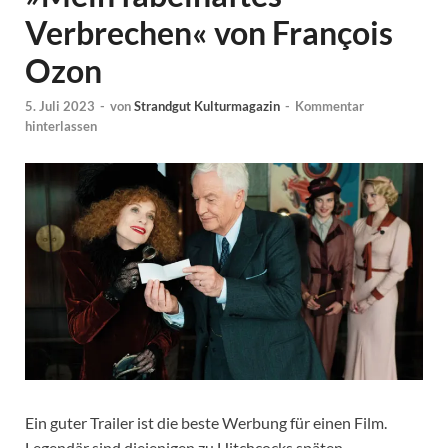
Verbrechen« von François
Ozon
5. Juli 2023
-
von
Strandgut Kulturmagazin
-
Kommentar
hinterlassen
Ein guter Trailer ist die beste Werbung für einen Film.
Legendär sind diejenigen zu Hitchcocks späten