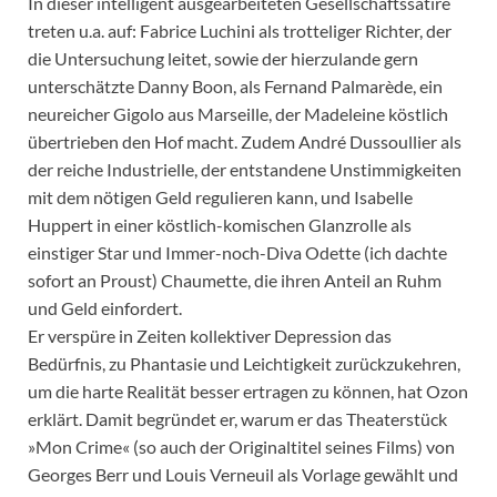
In dieser intelligent ausgearbeiteten Gesellschaftssatire
treten u.a. auf: Fabrice Luchini als trotteliger Richter, der
die Untersuchung leitet, sowie der hierzulande gern
unterschätzte Danny Boon, als Fernand Palmarède, ein
neureicher Gigolo aus Marseille, der Madeleine köstlich
übertrieben den Hof macht. Zudem André Dussoullier als
der reiche Industrielle, der entstandene Unstimmigkeiten
mit dem nötigen Geld regulieren kann, und Isabelle
Huppert in einer köstlich-komischen Glanzrolle als
einstiger Star und Immer-noch-Diva Odette (ich dachte
sofort an Proust) Chaumette, die ihren Anteil an Ruhm
und Geld einfordert.
Er verspüre in Zeiten kollektiver Depression das
Bedürfnis, zu Phantasie und Leichtigkeit zurückzukehren,
um die harte Realität besser ertragen zu können, hat Ozon
erklärt. Damit begründet er, warum er das Theaterstück
»Mon Crime« (so auch der Originaltitel seines Films) von
Georges Berr und Louis Verneuil als Vorlage gewählt und