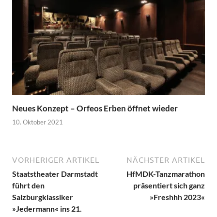
Neues Konzept – Orfeos Erben öffnet wieder
10. Oktober 2021
VORHERIGER ARTIKEL
NÄCHSTER ARTIKEL
Staatstheater Darmstadt
HfMDK-Tanzmarathon
führt den
präsentiert sich ganz
Salzburgklassiker
»Freshhh 2023«
»Jedermann« ins 21.