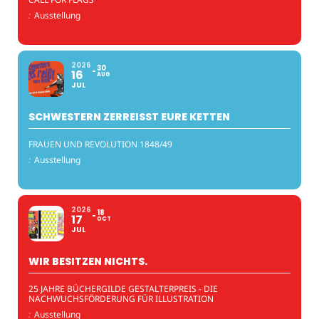
:
Ausstellung
2026
30
16
AUG
JUL
SCHWESTERN ZERREISST EURE KETTEN
FRAUEN UND REVOLUTION 1848/49
:
Ausstellung
2026
18
17
OCT
JUL
WIR BESITZEN NICHTS.
25 JAHRE BÜCHERGILDE GESTALTERPREIS - DIE
NACHWUCHSFÖRDERUNG FÜR ILLUSTRATION
:
Ausstellung