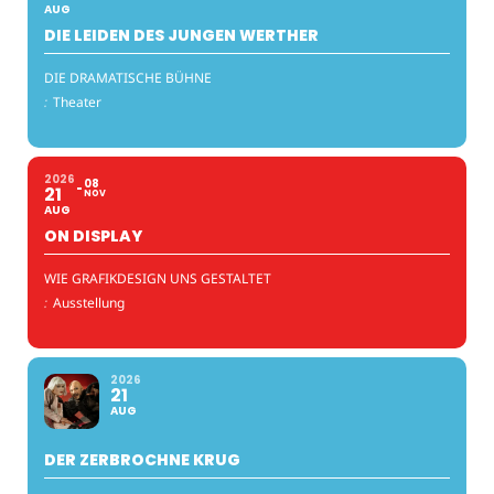
AUG
DIE LEIDEN DES JUNGEN WERTHER
DIE DRAMATISCHE BÜHNE
:
Theater
2026
08
21
NOV
AUG
ON DISPLAY
WIE GRAFIKDESIGN UNS GESTALTET
:
Ausstellung
2026
21
AUG
DER ZERBROCHNE KRUG