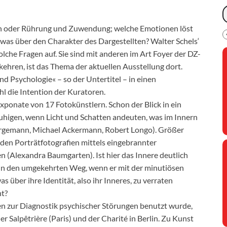
ken oder Rührung und Zuwendung; welche Emotionen löst
twas über den Charakter des Dargestellten? Walter Schels‘
olche Fragen auf. Sie sind mit anderen im Art Foyer der DZ-
kehren, ist das Thema der aktuellen Ausstellung dort.
d Psychologie« – so der Untertitel – in einen
l die Intention der Kuratoren.
xponate von 17 Fotokünstlern. Schon der Blick in ein
ruhigen, wenn Licht und Schatten andeuten, was im Innern
Bergemann, Michael Ackermann, Robert Longo). Größer
nden Porträtfotografien mittels eingebrannter
 (Alexandra Baumgarten). Ist hier das Innere deutlich
nn den umgekehrten Weg, wenn er mit der minutiösen
 über ihre Identität, also ihr Inneres, zu verraten
ht?
en zur Diagnostik psychischer Störungen benutzt wurde,
 Salpêtrière (Paris) und der Charité in Berlin. Zu Kunst