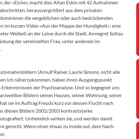
, der »Eiche«, macht dies Altan Eskin mit 42 Aufnahmen
abschnitten, herausvergrößert aus dem privaten
 dominieren die vergeblichen oder auch bedrückenden
n im kurzen Video »Aus der Mappe der Hundigkeit«: eine
eter Weibel) an der Leine durch die Stadt. Annegret Soltau
ückung der vereinzelten Frau, unter anderem im
.
tomatenbildern (Arnulf Rainer, Laurie Simons, nicht alle
enen Ich näherzukommen, haben ihren Ausgangspunkt
en Erkenntnissen der Psychoanalyse. Und so begegnet uns
arzweißen Bildern seines Hauses, seiner Wohnung, seiner
hat sie im Auftrag Freuds kurz vor dessen Flucht nach
 diesen Bildern 2002/2003 kontraststarke
otografiert. Unheimlich wirken sie, und werden damit
e gerecht. Wenn einer etwas zu inside out, dem Nach-
er.