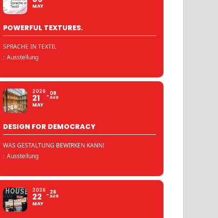
MAY
POWERFUL TEXTURES.
SPRACHE IN TEXTIL
:
Ausstellung
2026
09
21
AUG
MAY
DESIGN FOR DEMOCRACY
WAS GESTALTUNG BEWIRKEN KANN!
:
Ausstellung
2026
26
22
AUG
MAY