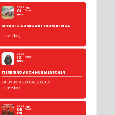
2025
30
01
AUG
NOV
SHEROES. COMIC ART FROM AFRICA
:
Ausstellung
2025
11
13
OCT
NOV
TIERE SIND AUCH NUR MENSCHEN
SKULPTUREN VON AUGUST GAUL
:
Ausstellung
2026
09
06
AUG
FEB