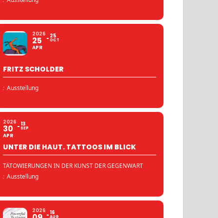
2026
25
25
OCT
APR
FRITZ SCHOLDER
:
Ausstellung
2026
13
30
SEP
APR
UNTER DIE HAUT. TATTOOS IM BLICK
TÄTOWIERUNGEN IN DER KUNST DER GEGENWART
:
Ausstellung
2026
16
09
AUG