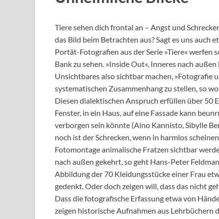
Tiere sehen dich frontal an – Angst und Schrec
das Bild beim Betrachten aus? Sagt es uns auch e
Portät-Fotografien aus der Serie »Tiere« werfen s
Bank zu sehen. »Inside Out«, Inneres nach außen 
Unsichtbares also sichtbar machen, »Fotografie un
systematischen Zusammenhang zu stellen, so woh
Diesen dialektischen Anspruch erfüllen über 50 E
Fenster, in ein Haus, auf eine Fassade kann beun
verborgen sein könnte (Aino Kannisto, Sibylle 
noch ist der Schrecken, wenn in harmlos scheine
Fotomontage animalische Fratzen sichtbar werden
nach außen gekehrt, so geht Hans-Peter Feldma
Abbildung der 70 Kleidungsstücke einer Frau etwas
gedenkt. Oder doch zeigen will, dass das nicht ge
Dass die fotografische Erfassung etwa von Händ
zeigen historische Aufnahmen aus Lehrbüchern der