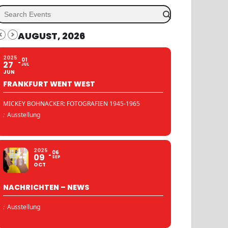
AUGUST, 2026
2025
01
27
JUL
JUN
FRANKFURT WENT WEST
MICKEY BOHNACKER: FOTOGRAFIEN 1945-1965
:
Ausstellung
2025
06
09
SEP
OCT
NACHRICHTEN – NEWS
:
Ausstellung