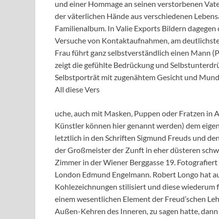
und einer Hommage an seinen verstorbenen Vater
der väterlichen Hände aus verschiedenen Lebens
Familienalbum. In Valie Exports Bildern dagegen
Versuche von Kontaktaufnahmen, am deutlichste
Frau führt ganz selbstverständlich einen Mann (P
zeigt die gefühlte Bedrückung und Selbstunterdr
Selbstporträt mit zugenähtem Gesicht und Mund
All diese Vers
uche, auch mit Masken, Puppen oder Fratzen in Au
Künstler können hier genannt werden) dem eig
letztlich in den Schriften Sigmund Freuds und d
der Großmeister der Zunft in eher düsteren schw
Zimmer in der Wiener Berggasse 19. Fotografiert 
London Edmund Engelmann. Robert Longo hat aus
Kohlezeichnungen stilisiert und diese wiederum f
einem wesentlichen Element der Freud’schen Lehr
Außen-Kehren des Inneren, zu sagen hatte, dann 