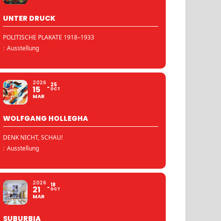
UNTER DRUCK
POLITISCHE PLAKATE 1918–1933
:
Ausstellung
2026
25
15
OCT
MAR
WOLFGANG HOLLEGHA
DENK NICHT, SCHAU!
:
Ausstellung
2026
18
21
OCT
MAR
SUBURBIA