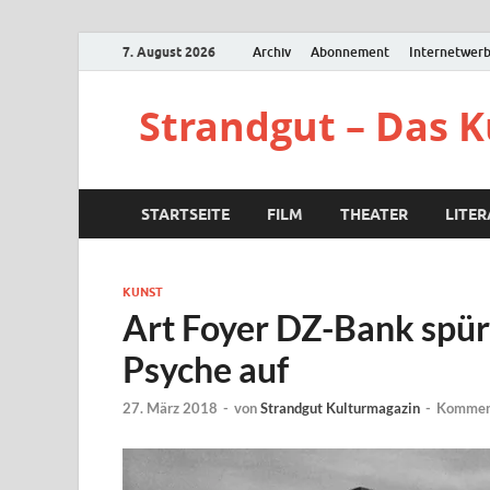
7. August 2026
Archiv
Abonnement
Internetwer
Strandgut – Das 
STARTSEITE
FILM
THEATER
LITE
KUNST
Art Foyer DZ-Bank spürt
Psyche auf
27. März 2018
-
von
Strandgut Kulturmagazin
-
Komment