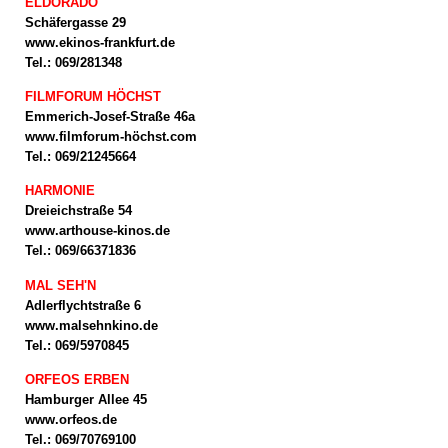
ELDORADO
Schäfergasse 29
www.ekinos-frankfurt.de
Tel.: 069/281348
FILMFORUM HÖCHST
Emmerich-Josef-Straße 46a
www.filmforum-höchst.com
Tel.: 069/21245664
HARMONIE
Dreieichstraße 54
www.arthouse-kinos.de
Tel.: 069/66371836
MAL SEH'N
Adlerflychtstraße 6
www.malsehnkino.de
Tel.: 069/5970845
ORFEOS ERBEN
Hamburger Allee 45
www.orfeos.de
Tel.: 069/70769100