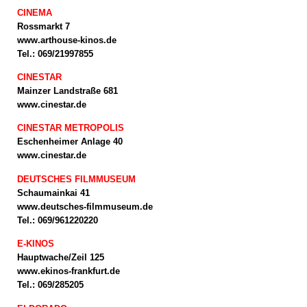
CINEMA
Rossmarkt 7
www.arthouse-kinos.de
Tel.: 069/21997855
CINESTAR
Mainzer Landstraße 681
www.cinestar.de
CINESTAR METROPOLIS
Eschenheimer Anlage 40
www.cinestar.de
DEUTSCHES FILMMUSEUM
Schaumainkai 41
www.deutsches-filmmuseum.de
Tel.: 069/961220220
E-KINOS
Hauptwache/Zeil 125
www.ekinos-frankfurt.de
Tel.: 069/285205