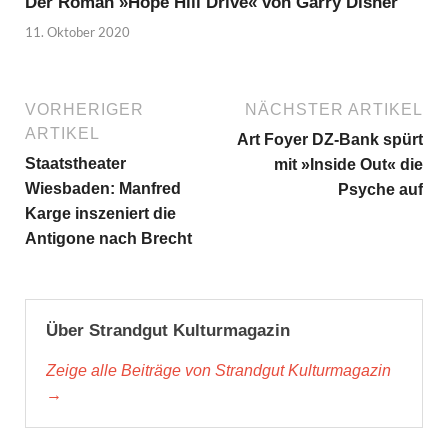
Der Roman »Hope Hill Drive« von Garry Disher
11. Oktober 2020
VORHERIGER
NÄCHSTER ARTIKEL
ARTIKEL
Art Foyer DZ-Bank spürt
Staatstheater
mit »Inside Out« die
Wiesbaden: Manfred
Psyche auf
Karge inszeniert die
Antigone nach Brecht
Über Strandgut Kulturmagazin
Zeige alle Beiträge von Strandgut Kulturmagazin
→