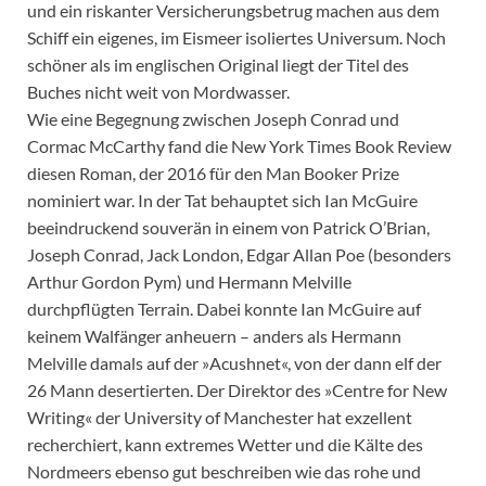
und ein riskanter Versicherungsbetrug machen aus dem
Schiff ein eigenes, im Eismeer isoliertes Universum. Noch
schöner als im englischen Original liegt der Titel des
Buches nicht weit von Mordwasser.
Wie eine Begegnung zwischen Joseph Conrad und
Cormac McCarthy fand die New York Times Book Review
diesen Roman, der 2016 für den Man Booker Prize
nominiert war. In der Tat behauptet sich Ian McGuire
beeindruckend souverän in einem von Patrick O’Brian,
Joseph Conrad, Jack London, Edgar Allan Poe (besonders
Arthur Gordon Pym) und Hermann Melville
durchpflügten Terrain. Dabei konnte Ian McGuire auf
keinem Walfänger anheuern – anders als Hermann
Melville damals auf der »Acushnet«, von der dann elf der
26 Mann desertierten. Der Direktor des »Centre for New
Writing« der University of Manchester hat exzellent
recherchiert, kann extremes Wetter und die Kälte des
Nordmeers ebenso gut beschreiben wie das rohe und