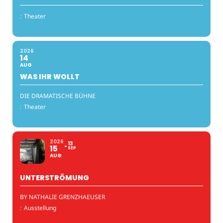
:
Theater
2026
14
AUG
WAS IHR WOLLT
DIE DRAMATISCHE BÜHNE
:
Theater
2026
13
15
SEP
AUG
UNTERSTRÖMUNG
BY NATHALIE GRENZHAEUSER
:
Ausstellung