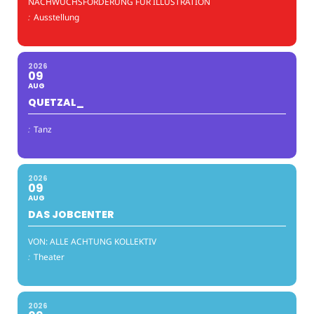
NACHWUCHSFÖRDERUNG FÜR ILLUSTRATION
:
Ausstellung
2026
09
AUG
QUETZAL_
:
Tanz
2026
09
AUG
DAS JOBCENTER
VON: ALLE ACHTUNG KOLLEKTIV
:
Theater
2026