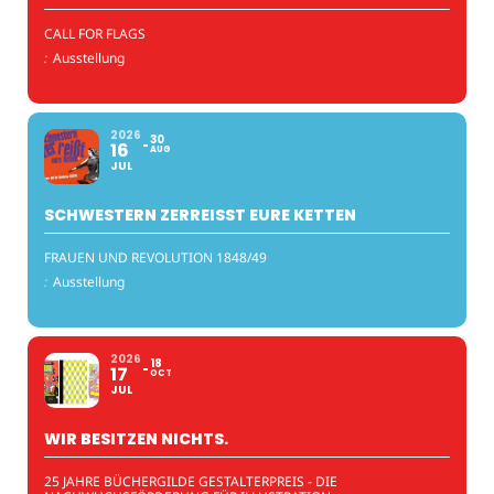
CALL FOR FLAGS
:
Ausstellung
2026
30
16
AUG
JUL
SCHWESTERN ZERREISST EURE KETTEN
FRAUEN UND REVOLUTION 1848/49
:
Ausstellung
2026
18
17
OCT
JUL
WIR BESITZEN NICHTS.
25 JAHRE BÜCHERGILDE GESTALTERPREIS - DIE