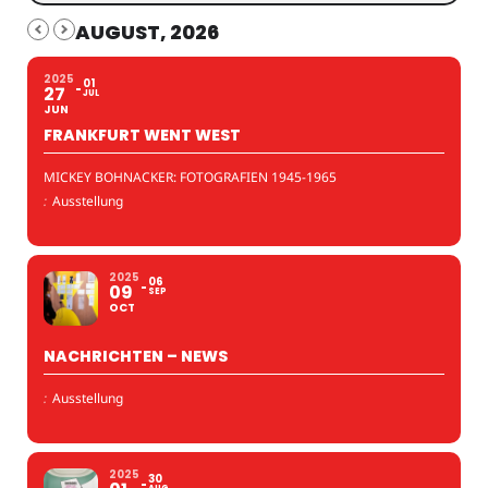
AUGUST, 2026
2025
01
27
JUL
JUN
FRANKFURT WENT WEST
MICKEY BOHNACKER: FOTOGRAFIEN 1945-1965
:
Ausstellung
2025
06
09
SEP
OCT
NACHRICHTEN – NEWS
:
Ausstellung
2025
30