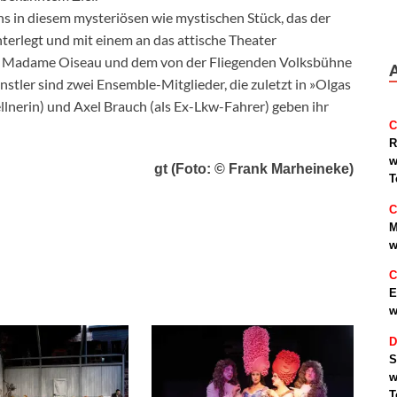
ns in diesem mysteriösen wie mystischen Stück, das der
terlegt und mit einem an das attische Theater
als Madame Oiseau und dem von der Fliegenden Volksbühne
tler sind zwei Ensemble-Mitglieder, die zuletzt in »Olgas
ellnerin) und Axel Brauch (als Ex-Lkw-Fahrer) geben ihr
C
R
w
gt (Foto: © Frank Marheineke)
T
C
M
w
C
E
w
D
S
w
T