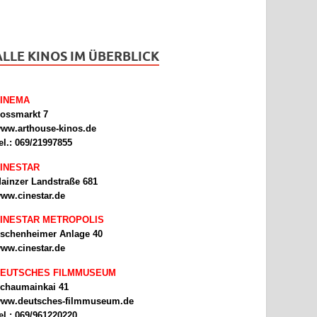
ALLE KINOS IM ÜBERBLICK
INEMA
ossmarkt 7
ww.arthouse-kinos.de
el.: 069/21997855
INESTAR
ainzer Landstraße 681
ww.cinestar.de
INESTAR METROPOLIS
schenheimer Anlage 40
ww.cinestar.de
EUTSCHES FILMMUSEUM
chaumainkai 41
ww.deutsches-filmmuseum.de
el.: 069/961220220