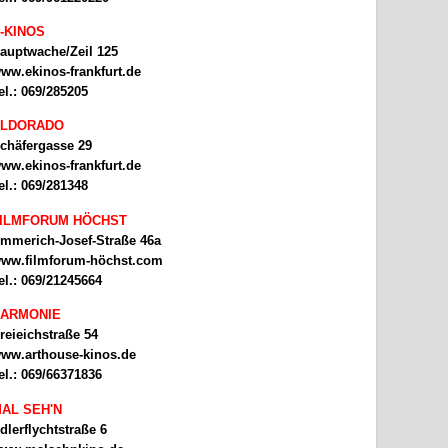
-KINOS
auptwache/Zeil 125
ww.ekinos-frankfurt.de
el.: 069/285205
ELDORADO
chäfergasse 29
ww.ekinos-frankfurt.de
el.: 069/281348
ILMFORUM HÖCHST
mmerich-Josef-Straße 46a
ww.filmforum-höchst.com
el.: 069/21245664
ARMONIE
reieichstraße 54
ww.arthouse-kinos.de
el.: 069/66371836
AL SEH'N
dlerflychtstraße 6