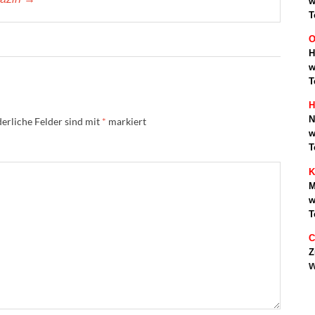
w
T
O
H
w
T
H
N
erliche Felder sind mit
*
markiert
w
T
K
M
w
T
C
Z
w