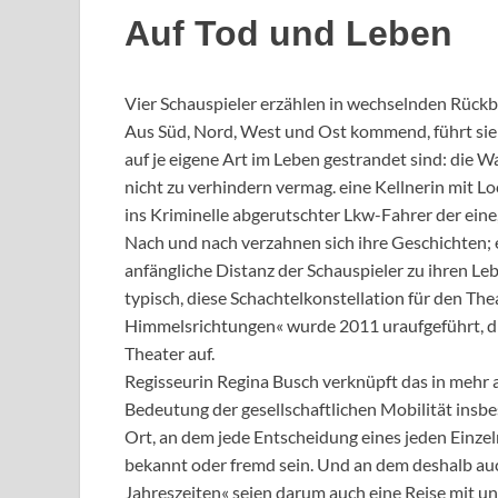
Auf Tod und Leben
Vier Schauspieler erzählen in wechselnden Rück
Aus Süd, Nord, West und Ost kommend, führt sie
auf je eigene Art im Leben gestrandet sind: die 
nicht zu verhindern vermag. eine Kellnerin mit Lo
ins Kriminelle abgerutschter Lkw-Fahrer der eine,
Nach und nach verzahnen sich ihre Geschichten; e
anfängliche Distanz der Schauspieler zu ihren L
typisch, diese Schachtelkonstellation für den Th
Himmelsrichtungen« wurde 2011 uraufgeführt, di
Theater auf.
Regisseurin Regina Busch verknüpft das in mehr 
Bedeutung der gesellschaftlichen Mobilität insbes
Ort, an dem jede Entscheidung eines jeden Einze
bekannt oder fremd sein. Und an dem deshalb auch 
Jahreszeiten« seien darum auch eine Reise mit u