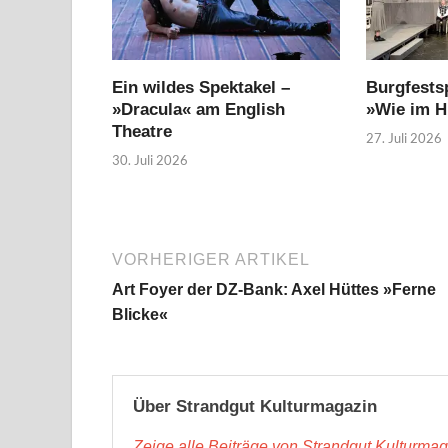
Ein wildes Spektakel –
Burgfestsp
»Dracula« am English
»Wie im 
Theatre
27. Juli 2026
30. Juli 2026
VORHERIGER ARTIKEL
Art Foyer der DZ-Bank: Axel Hüttes »Ferne
Blicke«
Über Strandgut Kulturmagazin
Zeige alle Beiträge von Strandgut Kulturma