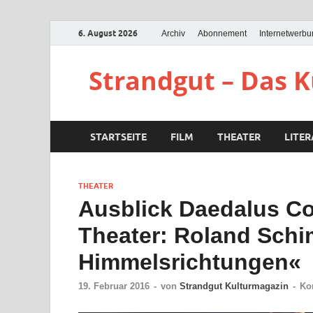
6. August 2026
Archiv
Abonnement
Internetwerb
Strandgut – Das 
STARTSEITE
FILM
THEATER
LITE
THEATER
Ausblick Daedalus C
Theater: Roland Schi
Himmelsrichtungen«
19. Februar 2016
-
von
Strandgut Kulturmagazin
-
Ko