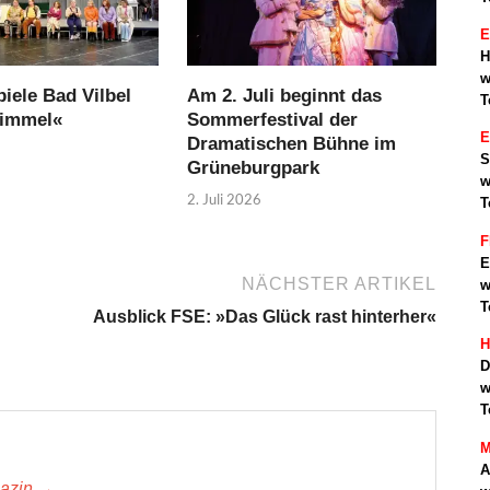
E
H
w
iele Bad Vilbel
Am 2. Juli beginnt das
T
Himmel«
Sommerfestival der
Dramatischen Bühne im
S
Grüneburgpark
w
2. Juli 2026
T
F
E
NÄCHSTER ARTIKEL
w
T
Ausblick FSE: »Das Glück rast hinterher«
H
D
w
T
M
A
gazin →