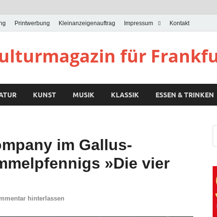
ung
Printwerbung
Kleinanzeigenauftrag
Impressum
Kontakt
Kulturmagazin für Frankf
RATUR
KUNST
MUSIK
KLASSIK
ESSEN & TRINKEN
ompany im Gallus-
mmelpfennigs »Die vier
mmentar hinterlassen