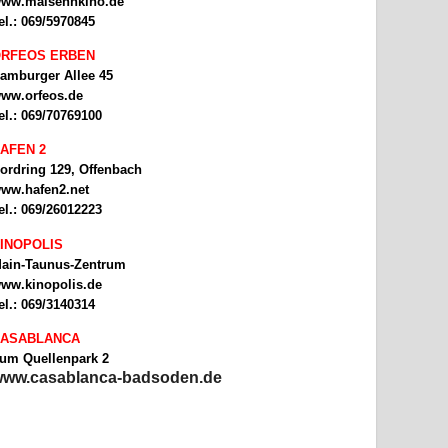
ww.malsehnkino.de
el.: 069/5970845
RFEOS ERBEN
amburger Allee 45
ww.orfeos.de
el.: 069/70769100
AFEN 2
ordring 129, Offenbach
ww.hafen2.net
el.: 069/26012223
INOPOLIS
ain-Taunus-Zentrum
ww.kinopolis.de
el.: 069/3140314
ASABLANCA
um Quellenpark 2
ww.casablanca-badsoden.de