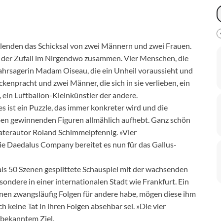
blenden das Schicksal von zwei Männern und zwei Frauen.
 der Zufall im Nirgendwo zusammen. Vier Menschen, die
Wahrsagerin Madam Oiseau, die ein Unheil voraussieht und
ckenpracht und zwei Männer, die sich in sie verlieben, ein
 ein Luftballon-Kleinkünstler der andere.
s ist ein Puzzle, das immer konkreter wird und die
eben gewinnenden Figuren allmählich aufhebt. Ganz schön
eaterautor Roland Schimmelpfennig. »Vier
e Daedalus Company bereitet es nun für das Gallus-
als 50 Szenen gesplittete Schauspiel mit der wachsenden
ondere in einer internationalen Stadt wie Frankfurt. Ein
lnen zwangsläufig Folgen für andere habe, mögen diese ihm
keine Tat in ihren Folgen absehbar sei. »Die vier
nbekanntem Ziel.