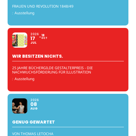
FRAUEN UND REVOLUTION 1848/49
:
Ausstellung
2026
18
17
OCT
JUL
WIR BESITZEN NICHTS.
25 JAHRE BÜCHERGILDE GESTALTERPREIS - DIE
NACHWUCHSFÖRDERUNG FÜR ILLUSTRATION
:
Ausstellung
2026
08
AUG
GENUG GEWARTET
VON THOMAS LETOCHA