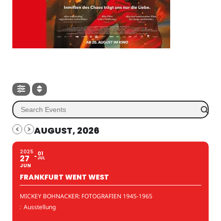
AUGUST, 2026
2025
01
27
JUL
JUN
FRANKFURT WENT WEST
MICKEY BOHNACKER: FOTOGRAFIEN 1945-1965
:
Ausstellung