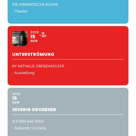
DIE DRAMATISCHE BÜHNE
:
Theater
2026
13
15
SEP
AUG
UNTERSTRÖMUNG
BY NATHALIE GRENZHAEUSER
:
Ausstellung
2026
15
AUG
SEVERIN GROEBNER
ICH BIN DAS VOLK
:
Kabarett / Comedy