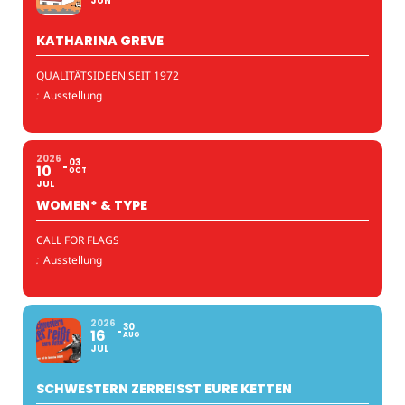
JUN
KATHARINA GREVE
QUALITÄTSIDEEN SEIT 1972
:
Ausstellung
2026
03
10
OCT
JUL
WOMEN* & TYPE
CALL FOR FLAGS
:
Ausstellung
2026
30
16
AUG
JUL
SCHWESTERN ZERREISST EURE KETTEN