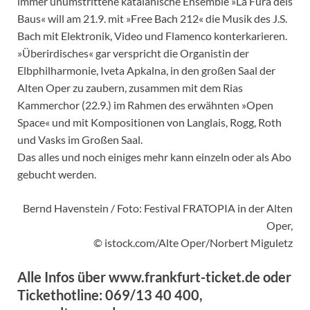
immer unumstrittene katalanische Ensemble »La Fura dels
Baus« will am 21.9. mit »Free Bach 212« die Musik des J.S.
Bach mit Elektronik, Video und Flamenco konterkarieren.
»Überirdisches« gar verspricht die Organistin der
Elbphilharmonie, Iveta Apkalna, in den großen Saal der
Alten Oper zu zaubern, zusammen mit dem Rias
Kammerchor (22.9.) im Rahmen des erwähnten »Open
Space« und mit Kompositionen von Langlais, Rogg, Roth
und Vasks im Großen Saal.
Das alles und noch einiges mehr kann einzeln oder als Abo
gebucht werden.
Bernd Havenstein / Foto: Festival FRATOPIA in der Alten
Oper,
© istock.com/Alte Oper/Norbert Miguletz
Alle Infos über www.frankfurt-ticket.de oder
Tickethotline: 069/13 40 400,