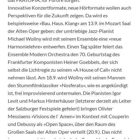
Innovative Konzertformate, neue Hörformate wollen auch
Perspektiven für die Zukunft zeigen. Da wird es
beispielsweise »Bau. Haus. Klang« am 13.9. im Mozart Saal
der Alten Oper geben: der umtriebige Jazz-Pianist
Michael Wollny wird mit seinem Ensemble eine »neue
Harmonielehre« entwerfen. Einen Tag später feiert das
Ensemble Modern Orchestra den 70. Geburtstag des
Frankfurter Komponisten Heiner Goebbels, der sich
selbst die Lichtregie zu seinem »A House of Call« nicht
nehmen lässt. Am 18.9. wird Wollny mit seinen Mannen
den Stummfilmklassiker »Nosferatu«, wie es angekündigt
ist, frei improvisierend untermalen. Die Pianisten Igor
Levit und Markus Hinterhäuser (letzterer derzeit als Leiter
der Salzburger Festspiele gefeiert) bringen Olivier
Messiaens »Visions de l` Amen« im Kontext mit Couperin
und Debussy als »Open Space«, über den Raum des
Großen Saals der Alten Oper verteilt (20.9.). Das nicht