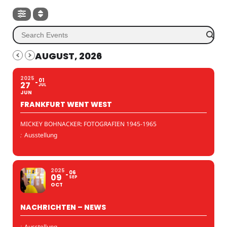
AUGUST, 2026
2025
01
27
JUL
JUN
FRANKFURT WENT WEST
MICKEY BOHNACKER: FOTOGRAFIEN 1945-1965
:
Ausstellung
2025
06
09
SEP
OCT
NACHRICHTEN – NEWS
:
Ausstellung