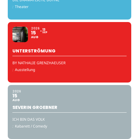
:
Theater
2026
13
15
SEP
AUG
UNTERSTRÖMUNG
BY NATHALIE GRENZHAEUSER
:
Ausstellung
2026
15
AUG
SEVERIN GROEBNER
ICH BIN DAS VOLK
:
Kabarett / Comedy