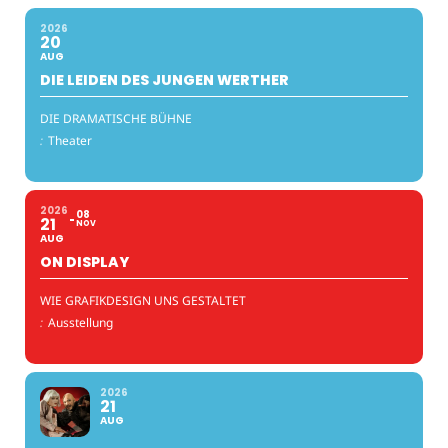
2026
20
AUG
DIE LEIDEN DES JUNGEN WERTHER
DIE DRAMATISCHE BÜHNE
:
Theater
2026
08
21
NOV
AUG
ON DISPLAY
WIE GRAFIKDESIGN UNS GESTALTET
:
Ausstellung
2026
21
AUG