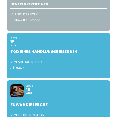
SEVERIN GROEBNER
ICH BIN DAS VOLK
:
Kabarett / Comedy
2026
15
AUG
TOD EINES HANDLUNGSREISENDEN
VON ARTHUR MILLER
:
Theater
2026
15
AUG
ES WAR DIE LERCHE
VON EPHRAIM KISHON