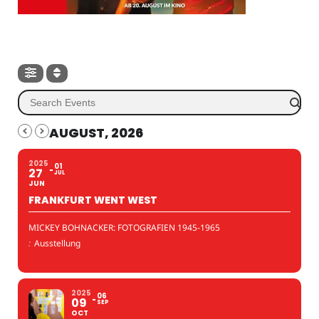
AUGUST, 2026
2025
01
27
JUL
JUN
FRANKFURT WENT WEST
MICKEY BOHNACKER: FOTOGRAFIEN 1945-1965
:
Ausstellung
2025
06
09
SEP
OCT