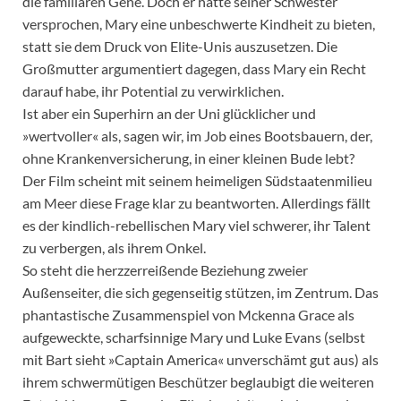
die familiären Gene. Doch er hatte seiner Schwester
versprochen, Mary eine unbeschwerte Kindheit zu bieten,
statt sie dem Druck von Elite-Unis auszusetzen. Die
Großmutter argumentiert dagegen, dass Mary ein Recht
darauf habe, ihr Potential zu verwirklichen.
Ist aber ein Superhirn an der Uni glücklicher und
»wertvoller« als, sagen wir, im Job eines Bootsbauern, der,
ohne Krankenversicherung, in einer kleinen Bude lebt?
Der Film scheint mit seinem heimeligen Südstaatenmilieu
am Meer diese Frage klar zu beantworten. Allerdings fällt
es der kindlich-rebellischen Mary viel schwerer, ihr Talent
zu verbergen, als ihrem Onkel.
So steht die herzzerreißende Beziehung zweier
Außenseiter, die sich gegenseitig stützen, im Zentrum. Das
phantastische Zusammenspiel von Mckenna Grace als
aufgeweckte, scharfsinnige Mary und Luke Evans (selbst
mit Bart sieht »Captain America« unverschämt gut aus) als
ihrem schwermütigen Beschützer beglaubigt die weiteren