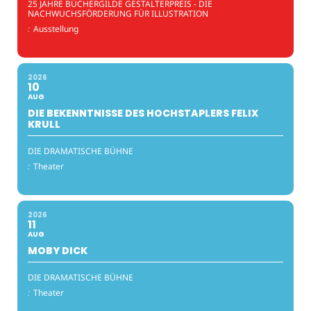
25 JAHRE BÜCHERGILDE GESTALTERPREIS - DIE
NACHWUCHSFÖRDERUNG FÜR ILLUSTRATION
:
Ausstellung
2026
10
AUG
DIE BEKENNTNISSE DES HOCHSTAPLERS FELIX
KRULL
DIE DRAMATISCHE BÜHNE
:
Theater
2026
11
AUG
MOBY DICK
DIE DRAMATISCHE BÜHNE
:
Theater