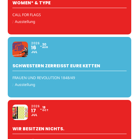
WOMEN* & TYPE
CALL FOR FLAGS
:
Ausstellung
2026
30
16
AUG
JUL
SCHWESTERN ZERREISST EURE KETTEN
FRAUEN UND REVOLUTION 1848/49
:
Ausstellung
2026
18
17
OCT
JUL
WIR BESITZEN NICHTS.