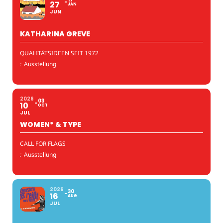
27
JAN
JUN
KATHARINA GREVE
QUALITÄTSIDEEN SEIT 1972
:
Ausstellung
2026
03
10
OCT
JUL
WOMEN* & TYPE
CALL FOR FLAGS
:
Ausstellung
2026
30
16
AUG
JUL