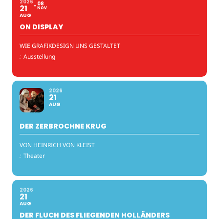
2026
08
21
NOV
AUG
ON DISPLAY
WIE GRAFIKDESIGN UNS GESTALTET
:
Ausstellung
2026
21
AUG
DER ZERBROCHNE KRUG
VON HEINRICH VON KLEIST
:
Theater
2026
21
AUG
DER FLUCH DES FLIEGENDEN HOLLÄNDERS