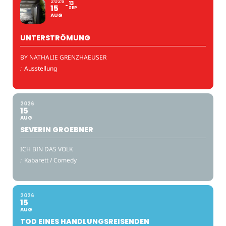
2026
13
15
SEP
AUG
UNTERSTRÖMUNG
BY NATHALIE GRENZHAEUSER
:
Ausstellung
2026
15
AUG
SEVERIN GROEBNER
ICH BIN DAS VOLK
:
Kabarett / Comedy
2026
15
AUG
TOD EINES HANDLUNGSREISENDEN