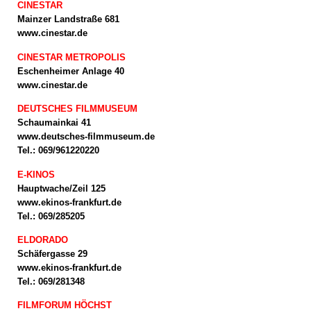
CINESTAR
Mainzer Landstraße 681
www.cinestar.de
CINESTAR METROPOLIS
Eschenheimer Anlage 40
www.cinestar.de
DEUTSCHES FILMMUSEUM
Schaumainkai 41
www.deutsches-filmmuseum.de
Tel.: 069/961220220
E-KINOS
Hauptwache/Zeil 125
www.ekinos-frankfurt.de
Tel.: 069/285205
ELDORADO
Schäfergasse 29
www.ekinos-frankfurt.de
Tel.: 069/281348
FILMFORUM HÖCHST