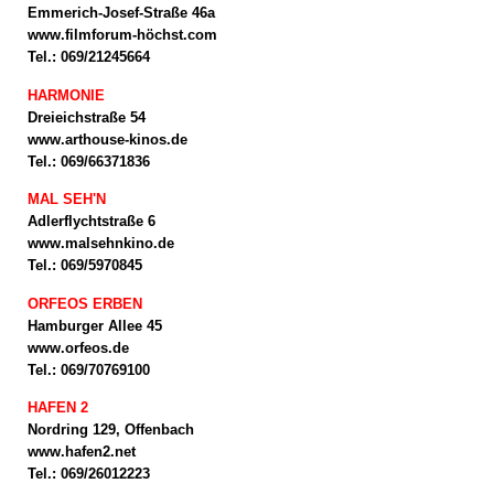
Emmerich-Josef-Straße 46a
www.filmforum-höchst.com
Tel.: 069/21245664
HARMONIE
Dreieichstraße 54
www.arthouse-kinos.de
Tel.: 069/66371836
MAL SEH'N
Adlerflychtstraße 6
www.malsehnkino.de
Tel.: 069/5970845
ORFEOS ERBEN
Hamburger Allee 45
www.orfeos.de
Tel.: 069/70769100
HAFEN 2
Nordring 129, Offenbach
www.hafen2.net
Tel.: 069/26012223