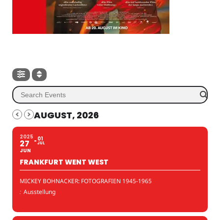
AUGUST, 2026
2025
01
27
JUL
JUN
FRANKFURT WENT WEST
MICKEY BOHNACKER: FOTOGRAFIEN 1945-1965
:
Ausstellung