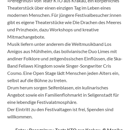
»Peregrinus« von Teatr KTO aus Krakau, ein körperliches
Theaterstück über einen einzigen Tag im Leben eines
modernen Menschen. Für jüngere Festivalbesucher:innen
gibt es eigene Theaterstücke wie Die Drachen des Meeres
und Prinzhexin, dazu Workshops und kreative
Mitmachangebote.
Musik liefern unter anderem die Weltmusikband Los
Amigos aus Mühlheim, das bolivianische Duo Limes mit
andiner Folklore und zeitgenössischen Einflüssen, die Ska-
Band Fellaws Kingdom sowie Singer-Songwriter Cris
Cosmo. Eine Open Stage lädt Menschen jeden Alters ein,
selbst auf die Bühne zu treten.
Drum herum sorgen Seifenblasen, ein kulinarisches
Angebot sowie ein Familienflohmarkt in Seligenstadt für
eine lebendige Festivalatmosphäre.
Der Eintritt zu den Festivaltagen ist frei, Spenden sind
willkommen.
Foto: »Peregrinus« Teatr KTO aus Krakau, © Monika