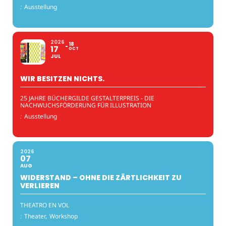
:
Ausstellung
2026
18
17
OCT
JUL
WIR BESITZEN NICHTS.
25 JAHRE BÜCHERGILDE GESTALTERPREIS - DIE
NACHWUCHSFÖRDERUNG FÜR ILLUSTRATION
:
Ausstellung
2026
07
AUG
WIDERSTAND – OHNE DIE ZÄRTLICHKEIT ZU
VERLIEREN
THEATRO EN VOL
:
Theater,
Workshop