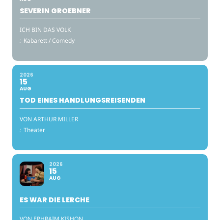
SEVERIN GROEBNER
ICH BIN DAS VOLK
:
Kabarett / Comedy
2026
15
AUG
TOD EINES HANDLUNGSREISENDEN
VON ARTHUR MILLER
:
Theater
2026
15
AUG
ES WAR DIE LERCHE
VON EPHRAIM KISHON