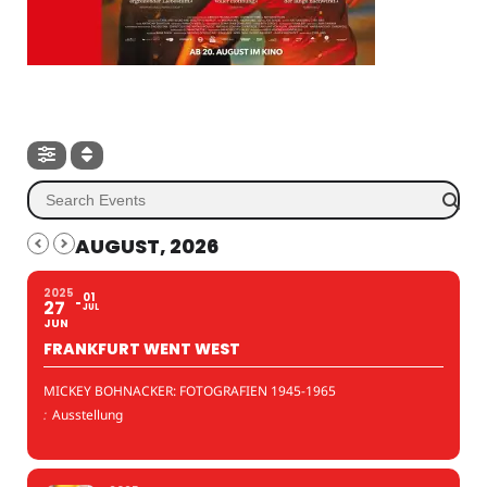
AUGUST, 2026
2025
01
27
JUL
JUN
FRANKFURT WENT WEST
MICKEY BOHNACKER: FOTOGRAFIEN 1945-1965
:
Ausstellung