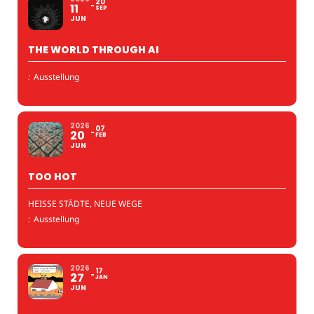
20
11
SEP
JUN
THE WORLD THROUGH AI
:
Ausstellung
2026
07
20
FEB
JUN
TOO HOT
HEISSE STÄDTE, NEUE WEGE
:
Ausstellung
2026
17
27
JAN
JUN