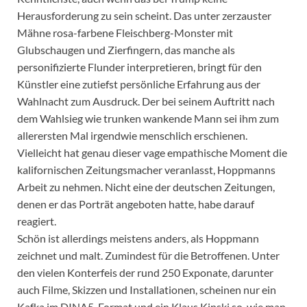
Herausforderung zu sein scheint. Das unter zerzauster
Mähne rosa-farbene Fleischberg-Monster mit
Glubschaugen und Zierfingern, das manche als
personifizierte Flunder interpretieren, bringt für den
Künstler eine zutiefst persönliche Erfahrung aus der
Wahlnacht zum Ausdruck. Der bei seinem Auftritt nach
dem Wahlsieg wie trunken wankende Mann sei ihm zum
allerersten Mal irgendwie menschlich erschienen.
Vielleicht hat genau dieser vage empathische Moment die
kalifornischen Zeitungsmacher veranlasst, Hoppmanns
Arbeit zu nehmen. Nicht eine der deutschen Zeitungen,
denen er das Porträt angeboten hatte, habe darauf
reagiert.
Schön ist allerdings meistens anders, als Hoppmann
zeichnet und malt. Zumindest für die Betroffenen. Unter
den vielen Konterfeis der rund 250 Exponate, darunter
auch Filme, Skizzen und Installationen, scheinen nur ein
Kafka im DINA5-Format und ein Klaus Kinski so, wie man