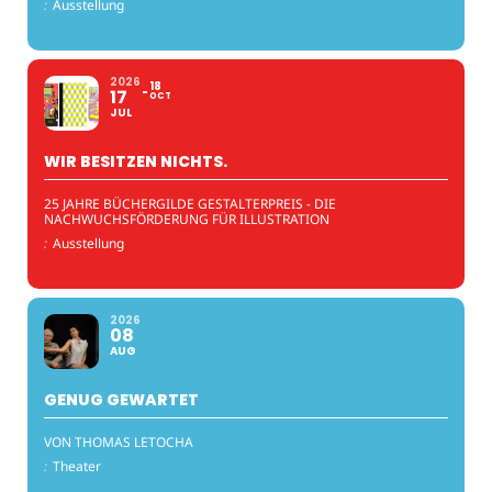
:
Ausstellung
2026
18
17
OCT
JUL
WIR BESITZEN NICHTS.
25 JAHRE BÜCHERGILDE GESTALTERPREIS - DIE
NACHWUCHSFÖRDERUNG FÜR ILLUSTRATION
:
Ausstellung
2026
08
AUG
GENUG GEWARTET
VON THOMAS LETOCHA
:
Theater