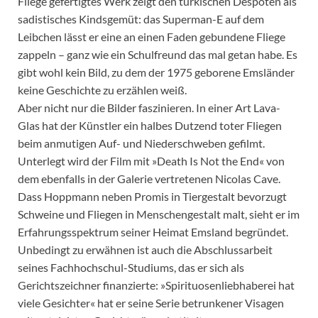
Fliege gefertigtes Werk zeigt den türkischen Despoten als
sadistisches Kindsgemüt: das Superman-E auf dem
Leibchen lässt er eine an einen Faden gebundene Fliege
zappeln – ganz wie ein Schulfreund das mal getan habe. Es
gibt wohl kein Bild, zu dem der 1975 geborene Emsländer
keine Geschichte zu erzählen weiß.
Aber nicht nur die Bilder faszinieren. In einer Art Lava-
Glas hat der Künstler ein halbes Dutzend toter Fliegen
beim anmutigen Auf- und Niederschweben gefilmt.
Unterlegt wird der Film mit »Death Is Not the End« von
dem ebenfalls in der Galerie vertretenen Nicolas Cave.
Dass Hoppmann neben Promis in Tiergestalt bevorzugt
Schweine und Fliegen in Menschengestalt malt, sieht er im
Erfahrungsspektrum seiner Heimat Emsland begründet.
Unbedingt zu erwähnen ist auch die Abschlussarbeit
seines Fachhochschul-Studiums, das er sich als
Gerichtszeichner finanzierte: »Spirituosenliebhaberei hat
viele Gesichter« hat er seine Serie betrunkener Visagen