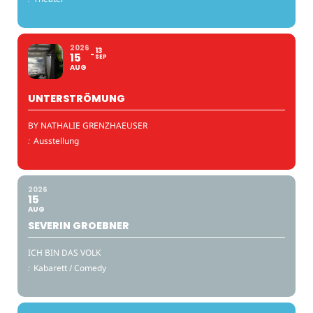
2026
13
15
SEP
AUG
UNTERSTRÖMUNG
BY NATHALIE GRENZHAEUSER
:
Ausstellung
2026
15
AUG
SEVERIN GROEBNER
ICH BIN DAS VOLK
:
Kabarett / Comedy