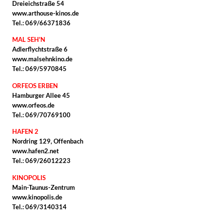
Dreieichstraße 54
www.arthouse-kinos.de
Tel.: 069/66371836
MAL SEH'N
Adlerflychtstraße 6
www.malsehnkino.de
Tel.: 069/5970845
ORFEOS ERBEN
Hamburger Allee 45
www.orfeos.de
Tel.: 069/70769100
HAFEN 2
Nordring 129, Offenbach
www.hafen2.net
Tel.: 069/26012223
KINOPOLIS
Main-Taunus-Zentrum
www.kinopolis.de
Tel.: 069/3140314