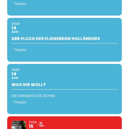
:
Theater
2026
14
AUG
DER FLUCH DES FLIEGENDEN HOLLÄNDERS
:
Theater
2026
14
AUG
WAS IHR WOLLT
DIE DRAMATISCHE BÜHNE
:
Theater
2026
13
15
SEP