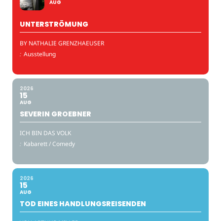
AUG
UNTERSTRÖMUNG
BY NATHALIE GRENZHAEUSER
:
Ausstellung
2026
15
AUG
SEVERIN GROEBNER
ICH BIN DAS VOLK
:
Kabarett / Comedy
2026
15
AUG
TOD EINES HANDLUNGSREISENDEN