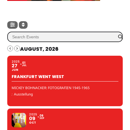
AUGUST, 2026
2025
01
27
JUL
JUN
FRANKFURT WENT WEST
MICKEY BOHNACKER: FOTOGRAFIEN 1945-1965
:
Ausstellung
2025
06
09
SEP
OCT