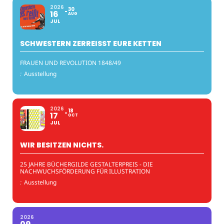
2026
30
16
AUG
JUL
SCHWESTERN ZERREISST EURE KETTEN
FRAUEN UND REVOLUTION 1848/49
:
Ausstellung
2026
18
17
OCT
JUL
WIR BESITZEN NICHTS.
25 JAHRE BÜCHERGILDE GESTALTERPREIS - DIE
NACHWUCHSFÖRDERUNG FÜR ILLUSTRATION
:
Ausstellung
2026