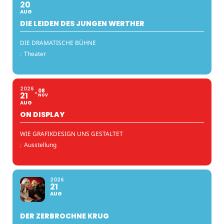
20
AUG
DIE LEIDEN DES JUNGEN WERTHER
DIE DRAMATISCHE BÜHNE
:
Theater
2026
08
21
NOV
AUG
ON DISPLAY
WIE GRAFIKDESIGN UNS GESTALTET
:
Ausstellung
2026
21
AUG
DER ZERBROCHNE KRUG