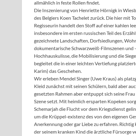
allmählich in feste Rollen findet.
Die Inszenierung von Henriette Hörnigk in Wiesb
des Belgiers Koen Tachelet zurück. Die hier mit
Regisseurin handelt den Stoff auf einer kahlen l
insbesondere im ersten russischen Teil des Erzäh
gezeichnete Landschaften, Dorfsiedlungen, Wohn
dokumentarische Schwarzweiß-Filmszenen und -Foto
Hochhauskulisse, die Mobilisierung und die Siege
begleitet die in einer leichten Vertiefung platzi
Karim) das Geschehen.
Wir erleben Mendel Singer (Uwe Kraus) als platz
Kleid zunächst mit seinen Schülern, bald aber auch
gesetzten Rahmen aber entpuppt sich seine Frau 
Szene setzt. Mit heimlich ersparten Kopeken sor
Schemarjah die Flucht vor dem Kriegsdienst gelin
um die Krüppel-existenz des von den eigenen G
Anerkennung oder gar Liebe zu erfahren. Richtig
der seinem kranken Kind die ärztliche Fürsorge v