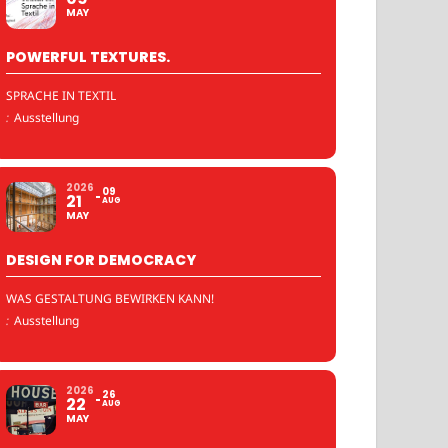
MAY
POWERFUL TEXTURES.
SPRACHE IN TEXTIL
:
Ausstellung
2026
09
21
AUG
MAY
DESIGN FOR DEMOCRACY
WAS GESTALTUNG BEWIRKEN KANN!
:
Ausstellung
2026
26
22
AUG
MAY