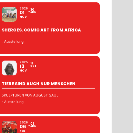
2025
30
01
AUG
NOV
SHEROES. COMIC ART FROM AFRICA
:
Ausstellung
2025
11
13
OCT
NOV
TIERE SIND AUCH NUR MENSCHEN
SKULPTUREN VON AUGUST GAUL
:
Ausstellung
2026
09
06
AUG
FEB