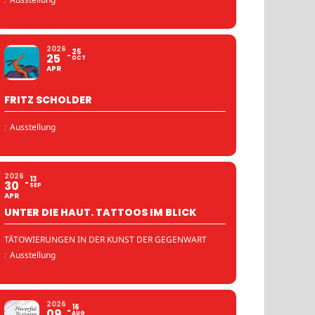
2026
25
25
OCT
APR
FRITZ SCHOLDER
:
Ausstellung
2026
13
30
SEP
APR
UNTER DIE HAUT. TATTOOS IM BLICK
TÄTOWIERUNGEN IN DER KUNST DER GEGENWART
:
Ausstellung
2026
16
09
AUG