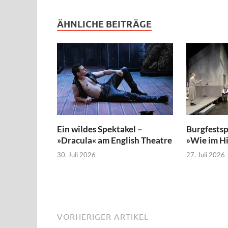
ÄHNLICHE BEITRÄGE
Ein wildes Spektakel –
Burgfestsp
»Dracula« am English Theatre
»Wie im H
30. Juli 2026
27. Juli 2026
VORHERIGER ARTIKEL