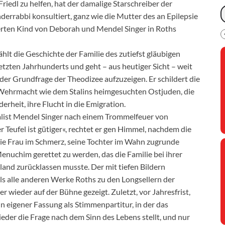
Friedl zu helfen, hat der damalige Starschreiber der
errabbi konsultiert, ganz wie die Mutter des an Epilepsie
rten Kind von Deborah und Mendel Singer in Roths
hlt die Geschichte der Familie des zutiefst gläubigen
etzten Jahrhunderts und geht – aus heutiger Sicht – weit
r der Grundfrage der Theodizee aufzuzeigen. Er schildert die
 Wehrmacht wie dem Stalins heimgesuchten Ostjuden, die
erheit, ihre Flucht in die Emigration.
alist Mendel Singer nach einem Trommelfeuer von
r Teufel ist gütiger«, rechtet er gen Himmel, nachdem die
die Frau im Schmerz, seine Tochter im Wahn zugrunde
uchim gerettet zu werden, das die Familie bei ihrer
and zurücklassen musste. Der mit tiefen Bildern
s alle anderen Werke Roths zu den Longsellern der
 wieder auf der Bühne gezeigt. Zuletzt, vor Jahresfrist,
 eigener Fassung als Stimmenpartitur, in der das
der die Frage nach dem Sinn des Lebens stellt, und nur