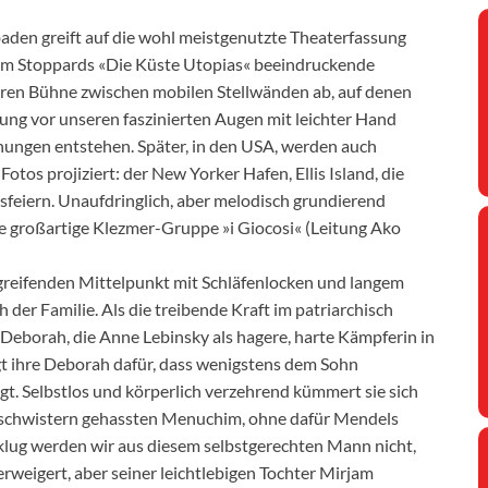
aden greift auf die wohl meistgenutzte Theaterfassung
 Tom Stoppards «Die Küste Utopias« beeindruckende
eeren Bühne zwischen mobilen Stellwänden ab, auf denen
lung vor unseren faszinierten Augen mit leichter Hand
ungen entstehen. Später, in den USA, werden auch
s projiziert: der New Yorker Hafen, Ellis Island, die
sfeiern. Unaufdringlich, aber melodisch grundierend
erte großartige Klezmer-Gruppe »i Giocosi« (Leitung Ako
greifenden Mittelpunkt mit Schläfenlocken und langem
 der Familie. Als die treibende Kraft im patriarchisch
Deborah, die Anne Lebinsky als hagere, harte Kämpferin in
gt ihre Deborah dafür, dass wenigstens dem Sohn
gt. Selbstlos und körperlich verzehrend kümmert sie sich
eschwistern gehassten Menuchim, ohne dafür Mendels
 klug werden wir aus diesem selbstgerechten Mann nicht,
erweigert, aber seiner leichtlebigen Tochter Mirjam