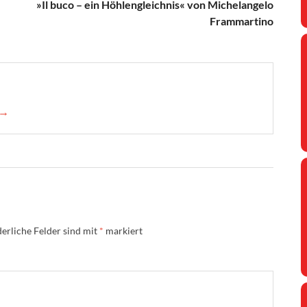
»Il buco – ein Höhlengleichnis« von Michelangelo
Frammartino
 →
erliche Felder sind mit
*
markiert