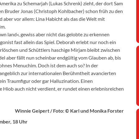
Amerika zu Schemarjah (Lukas Schrenk) zieht, der dort Sam
en Bruder Jonas (Christoph Kohlbacher) schon früh zu den
 aber vor allem: Lina Habicht als das die Welt mit
im.
own land«, gewiss aber nicht das gelobte zu erkennen
onist fast allein das Spiel. Deborah erlebt nur noch ein
rlöschen und Schüttlers haschige Mirjam bleibt zwischen
el aber fällt nun scheinbar endgültig vom Glauben ab, bis
ohnes Menuchim. Doch ist dem auch so? In der
angeblich zur internationalen Berühmtheit avancierten
in Traumfigur oder gar Halluzination. Einen
e Hiob auch nicht verdient, er rundet einen erlebnisreichen
Winnie Geipert / Foto: © Karl und Monika Forster
mber, 18 Uhr