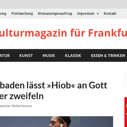
bung
Printwerbung
Kleinanzeigenauftrag
Impressum
Kontakt
Kulturmagazin für Frankf
RATUR
KUNST
MUSIK
KLASSIK
ESSEN & TRINKEN
baden lässt »Hiob« an Gott
er zweifeln
entar hinterlassen