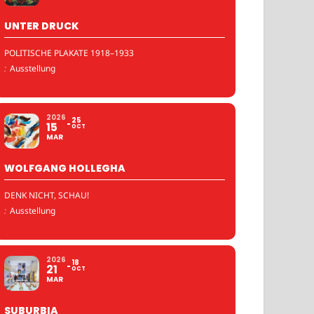
UNTER DRUCK
POLITISCHE PLAKATE 1918–1933
:
Ausstellung
2026
25
15
OCT
MAR
WOLFGANG HOLLEGHA
DENK NICHT, SCHAU!
:
Ausstellung
2026
18
21
OCT
MAR
SUBURBIA