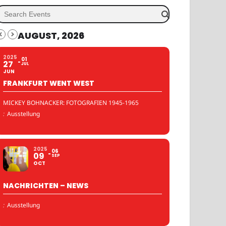
AUGUST, 2026
2025
01
27
JUL
JUN
FRANKFURT WENT WEST
MICKEY BOHNACKER: FOTOGRAFIEN 1945-1965
:
Ausstellung
2025
06
09
SEP
OCT
NACHRICHTEN – NEWS
:
Ausstellung