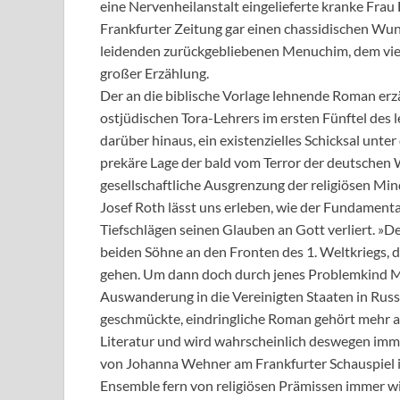
eine Nervenheilanstalt eingelieferte kranke Frau 
Frankfurter Zeitung gar einen chassidischen Wund
leidenden zurückgebliebenen Menuchim, dem vie
großer Erzählung.
Der an die biblische Vorlage lehnende Roman erzä
ostjüdischen Tora-Lehrers im ersten Fünftel des l
darüber hinaus, ein existenzielles Schicksal unte
prekäre Lage der bald vom Terror der deutschen
gesellschaftliche Ausgrenzung der religiösen Mind
Josef Roth lässt uns erleben, wie der Fundament
Tiefschlägen seinen Glauben an Gott verliert. »De
beiden Söhne an den Fronten des 1. Weltkriegs, 
gehen. Um dann doch durch jenes Problemkind Men
Auswanderung in die Vereinigten Staaten in Russl
geschmückte, eindringliche Roman gehört mehr al
Literatur und wird wahrscheinlich deswegen immer
von Johanna Wehner am Frankfurter Schauspiel in
Ensemble fern von religiösen Prämissen immer wie