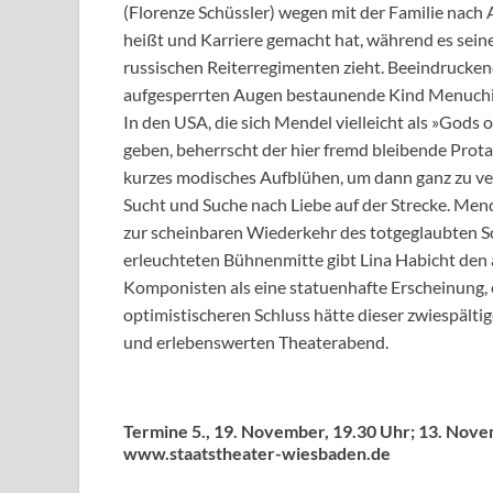
(Florenze Schüssler) wegen mit der Familie nach 
heißt und Karriere gemacht hat, während es sein
russischen Reiterregimenten zieht. Beeindruckend
aufgesperrten Augen bestaunende Kind Menuch
In den USA, die sich Mendel vielleicht als »Gods 
geben, beherrscht der hier fremd bleibende Protag
kurzes modisches Aufblühen, um dann ganz zu ve
Sucht und Suche nach Liebe auf der Strecke. Mend
zur scheinbaren Wiederkehr des totgeglaubten S
erleuchteten Bühnenmitte gibt Lina Habicht den 
Komponisten als eine statuenhafte Erscheinung, e
optimistischeren Schluss hätte dieser zwiespältig
und erlebenswerten Theaterabend.
Termine 5., 19. November, 19.30 Uhr; 13. Nove
www.staatstheater-wiesbaden.de