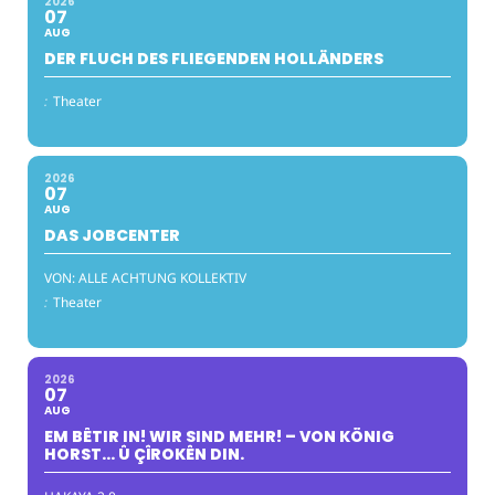
2026
07
AUG
DER FLUCH DES FLIEGENDEN HOLLÄNDERS
:
Theater
2026
07
AUG
DAS JOBCENTER
VON: ALLE ACHTUNG KOLLEKTIV
:
Theater
2026
07
AUG
EM BÊTIR IN! WIR SIND MEHR! – VON KÖNIG
HORST… Û ÇÎROKÊN DIN.