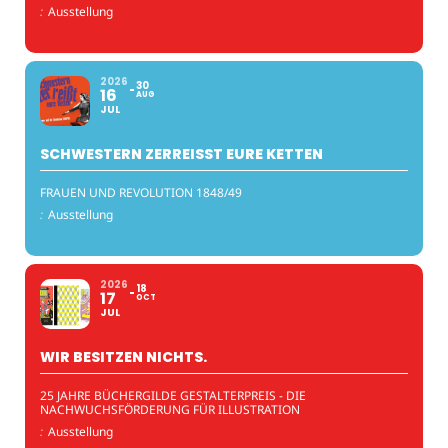
:
Ausstellung
2026
30
16
AUG
JUL
SCHWESTERN ZERREISST EURE KETTEN
FRAUEN UND REVOLUTION 1848/49
:
Ausstellung
2026
18
17
OCT
JUL
WIR BESITZEN NICHTS.
25 JAHRE BÜCHERGILDE GESTALTERPREIS - DIE
NACHWUCHSFÖRDERUNG FÜR ILLUSTRATION
:
Ausstellung