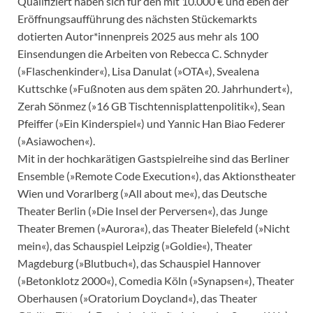
Qualifiziert haben sich für den mit 10.000 € und eben der
Eröffnungsaufführung des nächsten Stückemarkts
dotierten Autor*innenpreis 2025 aus mehr als 100
Einsendungen die Arbeiten von Rebecca C. Schnyder
(»Flaschenkinder«), Lisa Danulat (»OTA«), Svealena
Kuttschke (»Fußnoten aus dem späten 20. Jahrhundert«),
Zerah Sönmez (»16 GB Tischtennisplattenpolitik«), Sean
Pfeiffer (»Ein Kinderspiel«) und Yannic Han Biao Federer
(»Asiawochen«).
Mit in der hochkarätigen Gastspielreihe sind das Berliner
Ensemble (»Remote Code Execution«), das Aktionstheater
Wien und Vorarlberg (»All about me«), das Deutsche
Theater Berlin (»Die Insel der Perversen«), das Junge
Theater Bremen (»Aurora«), das Theater Bielefeld (»Nicht
mein«), das Schauspiel Leipzig (»Goldie«), Theater
Magdeburg (»Blutbuch«), das Schauspiel Hannover
(»Betonklotz 2000«), Comedia Köln (»Synapsen«), Theater
Oberhausen (»Oratorium Doycland«), das Theater