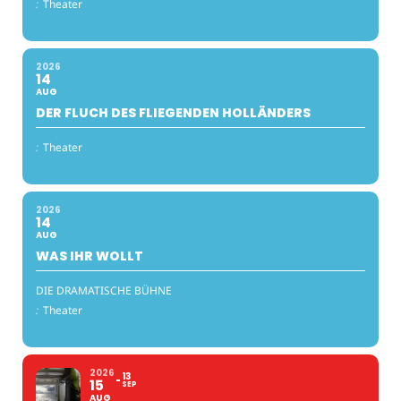
:
Theater
2026
14
AUG
DER FLUCH DES FLIEGENDEN HOLLÄNDERS
:
Theater
2026
14
AUG
WAS IHR WOLLT
DIE DRAMATISCHE BÜHNE
:
Theater
2026
13
15
SEP
AUG