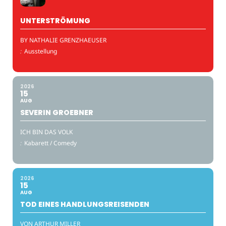
UNTERSTRÖMUNG
BY NATHALIE GRENZHAEUSER
:
Ausstellung
2026
15
AUG
SEVERIN GROEBNER
ICH BIN DAS VOLK
:
Kabarett / Comedy
2026
15
AUG
TOD EINES HANDLUNGSREISENDEN
VON ARTHUR MILLER