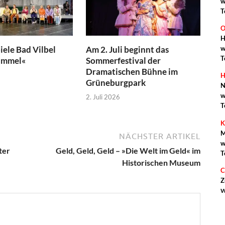
w
T
O
H
w
iele Bad Vilbel
Am 2. Juli beginnt das
T
immel«
Sommerfestival der
Dramatischen Bühne im
H
Grüneburgpark
N
w
2. Juli 2026
T
K
M
NÄCHSTER ARTIKEL
w
ter
Geld, Geld, Geld – »Die Welt im Geld« im
T
Historischen Museum
C
Z
w