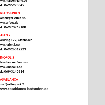
ww.malsehnkino.de
el.: 069/5970845
RFEOS ERBEN
amburger Allee 45
ww.orfeos.de
el.: 069/70769100
AFEN 2
ordring 129, Offenbach
ww.hafen2.net
el.: 069/26012223
INOPOLIS
ain-Taunus-Zentrum
ww.kinopolis.de
el.: 069/3140314
ASABLANCA
um Quellenpark 2
ww.casablanca-badsoden.de