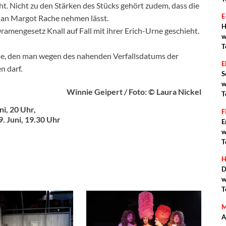
ht. Nicht zu den Stärken des Stücks gehört zudem, dass die
E
an Margot Rache nehmen lässt.
H
amengesetz Knall auf Fall mit ihrer Erich-Urne geschieht.
w
T
sse, den man wegen des nahenden Verfallsdatums der
n darf.
S
w
Winnie Geipert / Foto: © Laura Nickel
T
ni, 20 Uhr,
F
. Juni, 19.30 Uhr
E
w
T
H
D
w
T
M
A