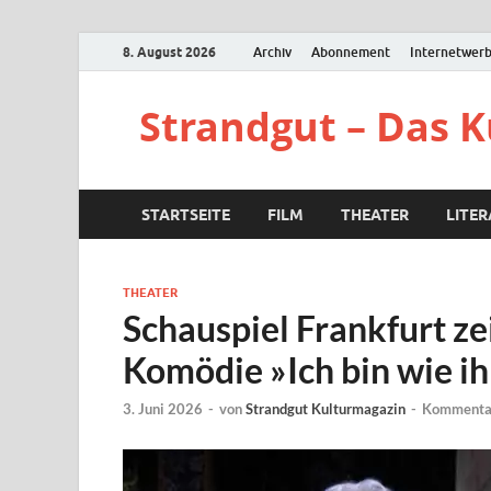
8. August 2026
Archiv
Abonnement
Internetwer
Strandgut – Das 
STARTSEITE
FILM
THEATER
LITE
THEATER
Schauspiel Frankfurt ze
Komödie »Ich bin wie ihr
3. Juni 2026
-
von
Strandgut Kulturmagazin
-
Kommentar