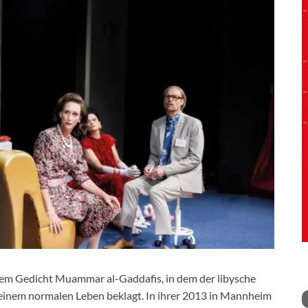
inem Gedicht Muammar al-Gaddafis, in dem der libysche
einem normalen Leben beklagt. In ihrer 2013 in Mannheim