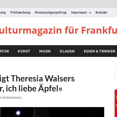
bung
Printwerbung
Kleinanzeigenauftrag
Impressum
Kontakt
Kulturmagazin für Frankf
RATUR
KUNST
MUSIK
KLASSIK
ESSEN & TRINKEN
igt Theresia Walsers
, ich liebe Äpfel«
 hinterlassen