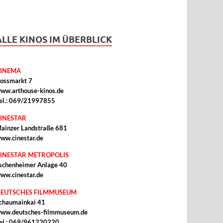
ALLE KINOS IM ÜBERBLICK
INEMA
ossmarkt 7
ww.arthouse-kinos.de
el.: 069/21997855
INESTAR
ainzer Landstraße 681
ww.cinestar.de
INESTAR METROPOLIS
schenheimer Anlage 40
ww.cinestar.de
EUTSCHES FILMMUSEUM
chaumainkai 41
ww.deutsches-filmmuseum.de
el.: 069/961220220