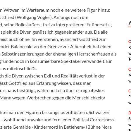
gen Witwen im Warteraum noch eine weitere Figur hinzu:
ttfried (Wolfgang Vogler). Anfangs noch um
 seine Rolle äußerst frei zu interpretieren: Er übersetzt,
pielt die Diven genüsslich gegeneinander aus. Da alle
ist auch ohne ihn verstehen, avanciert Gottfried zur
C
der Balanceakt an der Grenze zur Albernheit hat einen
R
ie Selbstinszenierungen der ehemaligen Herrscherfrauen als
w
T
 Abgründe noch in konsumierbare Spektakel verwandelt. Ein
us miteinschließt.
C
M
h die Diven zwischen Exil und Realitätsverlust in der
w
ässt Gottfried aus Erfahrung wissen, dass man
rchaus bestätigt, während Leila über ein »groteskes
C
E
en Mann wegen »Verbrechen gegen die Menschlichkeit«
w
chte man den Figuren fassungslos zuflüstern. Schwarzer
D
S
– wohltuend unwoke und fern jeder Political Correctness.
w
latzierte Gemälde »Kindermord in Betlehem« (Bühne Nora
T