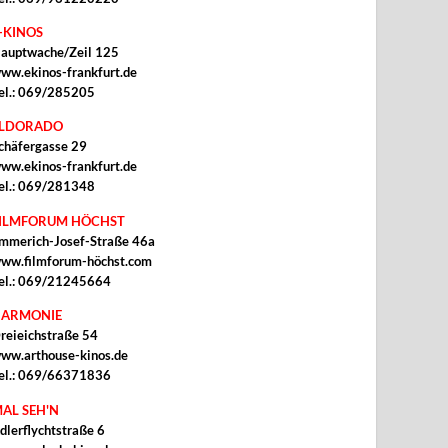
-KINOS
auptwache/Zeil 125
ww.ekinos-frankfurt.de
el.: 069/285205
ELDORADO
chäfergasse 29
ww.ekinos-frankfurt.de
el.: 069/281348
ILMFORUM HÖCHST
mmerich-Josef-Straße 46a
ww.filmforum-höchst.com
el.: 069/21245664
ARMONIE
reieichstraße 54
ww.arthouse-kinos.de
el.: 069/66371836
AL SEH'N
dlerflychtstraße 6