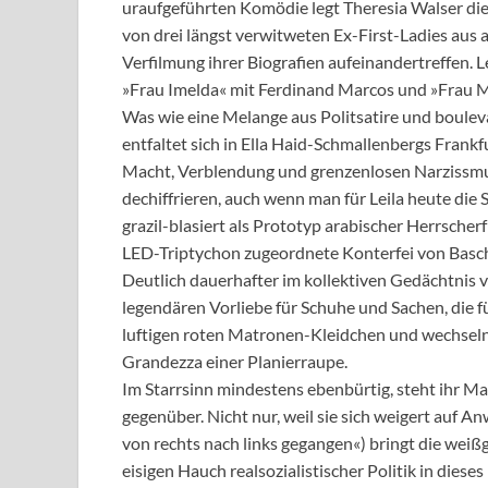
uraufgeführten Komödie legt Theresia Walser diese
von drei längst verwitweten Ex-First-Ladies aus 
Verfilmung ihrer Biografien aufeinandertreffen. L
»Frau Imelda« mit Ferdinand Marcos und »Frau M
Was wie eine Melange aus Politsatire und boulev
entfaltet sich in Ella Haid-Schmallenbergs Fran
Macht, Verblendung und grenzenlosen Narzissmus
dechiffrieren, auch wenn man für Leila heute die
grazil-blasiert als Prototyp arabischer Herrsche
LED-Triptychon zugeordnete Konterfei von Basch
Deutlich dauerhafter im kollektiven Gedächtnis v
legendären Vorliebe für Schuhe und Sachen, die für
luftigen roten Matronen-Kleidchen und wechseln
Grandezza einer Planierraupe.
Im Starrsinn mindestens ebenbürtig, steht ihr M
gegenüber. Nicht nur, weil sie sich weigert auf An
von rechts nach links gegangen«) bringt die weiß
eisigen Hauch realsozialistischer Politik in dieses