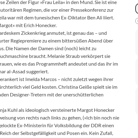
 Zeilen der Figur »Frau Leila« in den Mund. Sie ist eine
autoritären Regimen, die vor einer Pressekonferenz zur
eila war mit dem tunesischen Ex-Diktator Ben Ali liiert.
argot« mit Erich Honecker.
ardeskem Zickenkrieg anmutet, ist genau das – und
kfurter Regiepremiere zu einem bittersüßen Abend über
. Die Namen der Damen sind (noch) leicht zu
 Suchmaschine braucht. Melanie Straub verkörpert sie
rfrauen, wie es das Programmheft andeutet und das ihr im
ar al-Assad suggeriert.
erankert ist Imelda Marcos – nicht zuletzt wegen ihrer
chterlich viel Geld kosten. Christina Geiße spielt sie im
den Designer-Tretern mit der unerschütterlichen
anja Kuhl als ideologisch versteinerte Margot Honecker
weisung von rechts nach links zu gehen, (»Ich bin noch nie
gelockte Ex-Ministerin für Volksbildung der DDR einen
 Reich der Selbstgefälligkeit und Posen ein. Kein Zufall,