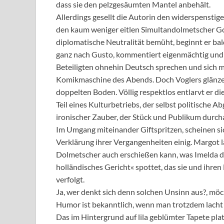
dass sie den pelzgesäumten Mantel anbehält.
Allerdings gesellt die Autorin den widerspensti
den kaum weniger eitlen Simultandolmetscher Go
diplomatische Neutralität bemüht, beginnt er bald,
ganz nach Gusto, kommentiert eigenmächtig und s
Beteiligten ohnehin Deutsch sprechen und sich me
Komikmaschine des Abends. Doch Voglers glänzen
doppelten Boden. Völlig respektlos entlarvt er d
Teil eines Kulturbetriebs, der selbst politische
ironischer Zauber, der Stück und Publikum durcha
Im Umgang miteinander Giftspritzen, scheinen sic
Verklärung ihrer Vergangenheiten einig. Margot l
Dolmetscher auch erschießen kann, was Imelda du
holländisches Gericht« spottet, das sie und ihr
verfolgt.
Ja, wer denkt sich denn solchen Unsinn aus?, mö
Humor ist bekanntlich, wenn man trotzdem lacht 
Das im Hintergrund auf lila geblümter Tapete p