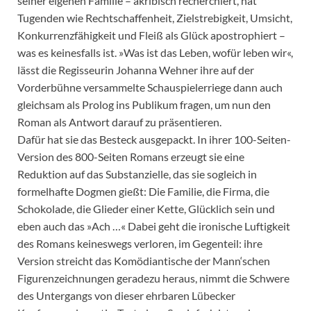
seiner eigenen Familie – akribisch recherchiert, hat
Tugenden wie Rechtschaffenheit, Zielstrebigkeit, Umsicht,
Konkurrenzfähigkeit und Fleiß als Glück apostrophiert –
was es keinesfalls ist. »Was ist das Leben, wofür leben wir«,
lässt die Regisseurin Johanna Wehner ihre auf der
Vorderbühne versammelte Schauspielerriege dann auch
gleichsam als Prolog ins Publikum fragen, um nun den
Roman als Antwort darauf zu präsentieren.
Dafür hat sie das Besteck ausgepackt. In ihrer 100-Seiten-
Version des 800-Seiten Romans erzeugt sie eine
Reduktion auf das Substanzielle, das sie sogleich in
formelhafte Dogmen gießt: Die Familie, die Firma, die
Schokolade, die Glieder einer Kette, Glücklich sein und
eben auch das »Ach …« Dabei geht die ironische Luftigkeit
des Romans keineswegs verloren, im Gegenteil: ihre
Version streicht das Komödiantische der Mann‘schen
Figurenzeichnungen geradezu heraus, nimmt die Schwere
des Untergangs von dieser ehrbaren Lübecker