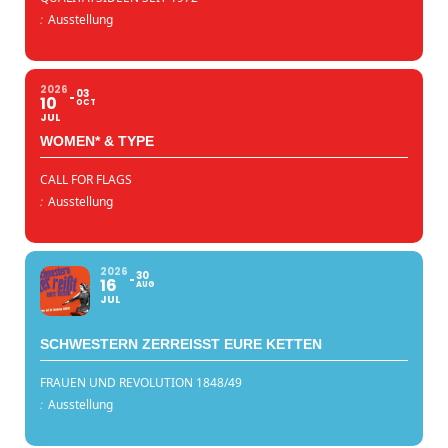
:
Ausstellung
2026
03
10
OCT
JUL
WOMEN* & TYPE
CALL FOR FLAGS
:
Ausstellung
2026
30
16
AUG
JUL
SCHWESTERN ZERREISST EURE KETTEN
FRAUEN UND REVOLUTION 1848/49
:
Ausstellung