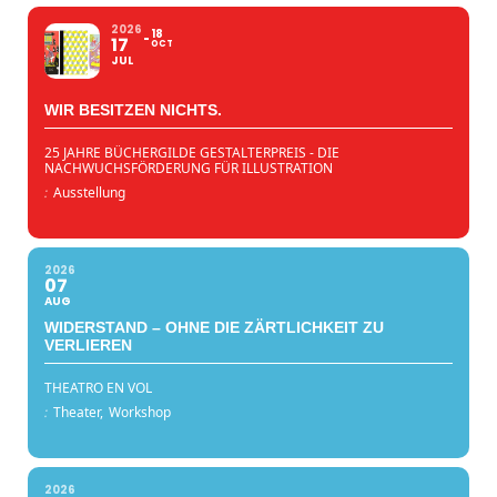
2026
18
17
OCT
JUL
WIR BESITZEN NICHTS.
25 JAHRE BÜCHERGILDE GESTALTERPREIS - DIE
NACHWUCHSFÖRDERUNG FÜR ILLUSTRATION
:
Ausstellung
2026
07
AUG
WIDERSTAND – OHNE DIE ZÄRTLICHKEIT ZU
VERLIEREN
THEATRO EN VOL
:
Theater,
Workshop
2026