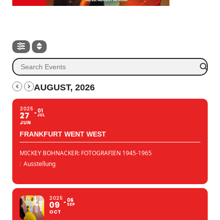
AUGUST, 2026
2025
01
27
JUL
JUN
FRANKFURT WENT WEST
MICKEY BOHNACKER: FOTOGRAFIEN 1945-1965
:
Ausstellung
2025
06
09
SEP
OCT