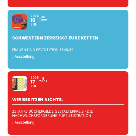
2026
30
16
AUG
JUL
SCHWESTERN ZERREISST EURE KETTEN
FRAUEN UND REVOLUTION 1848/49
:
Ausstellung
2026
18
17
OCT
JUL
WIR BESITZEN NICHTS.
25 JAHRE BÜCHERGILDE GESTALTERPREIS - DIE
NACHWUCHSFÖRDERUNG FÜR ILLUSTRATION
:
Ausstellung