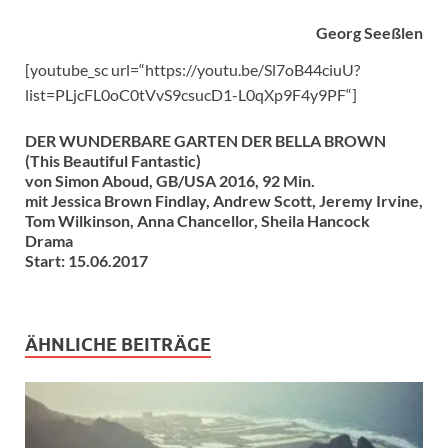
Georg Seeßlen
[youtube_sc url=“https://youtu.be/Sl7oB44ciuU?
list=PLjcFL0oC0tVvS9csucD1-L0qXp9F4y9PF“]
DER WUNDERBARE GARTEN DER BELLA BROWN
(This Beautiful Fantastic)
von Simon Aboud, GB/USA 2016, 92 Min.
mit Jessica Brown Findlay, Andrew Scott, Jeremy Irvine,
Tom Wilkinson, Anna Chancellor, Sheila Hancock
Drama
Start: 15.06.2017
ÄHNLICHE BEITRÄGE