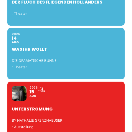
DER FLUCH DES FLIEGENDEN HOLLÄNDERS
:
Theater
2026
14
AUG
WAS IHR WOLLT
DIE DRAMATISCHE BÜHNE
:
Theater
2026
13
15
SEP
AUG
UNTERSTRÖMUNG
BY NATHALIE GRENZHAEUSER
:
Ausstellung