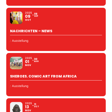
2025
06
09
SEP
OCT
NACHRICHTEN – NEWS
:
Ausstellung
2025
30
01
AUG
NOV
SHEROES. COMIC ART FROM AFRICA
:
Ausstellung
2025
11
13
OCT
NOV