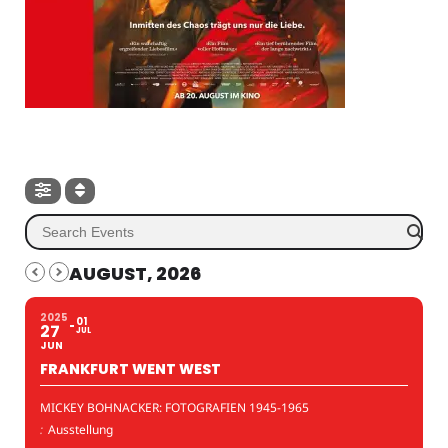
AUGUST, 2026
2025
01
27
JUL
JUN
FRANKFURT WENT WEST
MICKEY BOHNACKER: FOTOGRAFIEN 1945-1965
:
Ausstellung