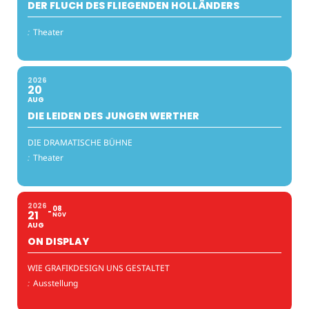
DER FLUCH DES FLIEGENDEN HOLLÄNDERS
:
Theater
2026
20
AUG
DIE LEIDEN DES JUNGEN WERTHER
DIE DRAMATISCHE BÜHNE
:
Theater
2026
08
21
NOV
AUG
ON DISPLAY
WIE GRAFIKDESIGN UNS GESTALTET
:
Ausstellung