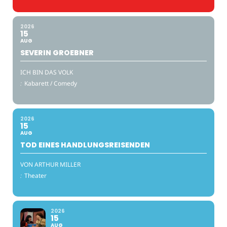
2026
15
AUG
SEVERIN GROEBNER
ICH BIN DAS VOLK
:
Kabarett / Comedy
2026
15
AUG
TOD EINES HANDLUNGSREISENDEN
VON ARTHUR MILLER
:
Theater
2026
15
AUG