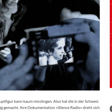
tfigur kann kaum misslingen. Also hat die in der Schweiz
htig gemacht. Ihre Dokumentation »Silence Radio« dreht sich