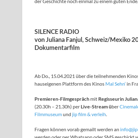
der Geschichte noch einmal zu einem guten Ende.
SILENCE RADIO
von Juliana Fanjul, Schweiz/Mexiko 2
Dokumentarfilm
Ab Do., 15.04.2021 über die teilnehmenden Kino
hauseigenen Plattform des Kinos
Mal Sehn‘
in Fr
Premieren-Filmgespräch
mit
Regisseurin Julian
(20.30h – 21.30h) per
Live-Stream ü
ber
Cinemal
Filmmuseum
und
jip film & verleih
.
Fragen können vorab gemailt werden an
info@jip
werden oder per Whatsapp oder SMS geschickt 