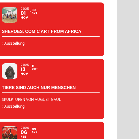
2025
30
01
AUG
NOV
SHEROES. COMIC ART FROM AFRICA
:
Ausstellung
2025
11
13
OCT
NOV
TIERE SIND AUCH NUR MENSCHEN
SKULPTUREN VON AUGUST GAUL
:
Ausstellung
2026
09
06
AUG
FEB