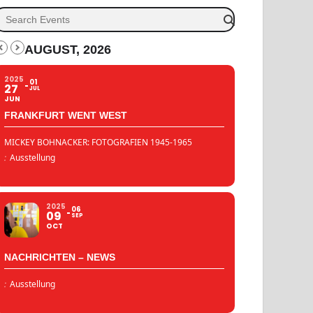
AUGUST, 2026
2025
01
27
JUL
JUN
FRANKFURT WENT WEST
MICKEY BOHNACKER: FOTOGRAFIEN 1945-1965
:
Ausstellung
2025
06
09
SEP
OCT
NACHRICHTEN – NEWS
:
Ausstellung