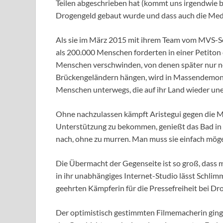
Teilen abgeschrieben hat (kommt uns irgendwie be
Drogengeld gebaut wurde und dass auch die Medi
Als sie im März 2015 mit ihrem Team vom MVS-Se
als 200.000 Menschen forderten in einer Petiton
Menschen verschwinden, von denen später nur n
Brückengeländern hängen, wird in Massendemons
Menschen unterwegs, die auf ihr Land wieder une
Ohne nachzulassen kämpft Aristegui gegen die Mi
Unterstützung zu bekommen, genießt das Bad in 
nach, ohne zu murren. Man muss sie einfach mög
Die Übermacht der Gegenseite ist so groß, dass 
in ihr unabhängiges Internet-Studio lässt Schlimm
geehrten Kämpferin für die Pressefreiheit bei D
Der optimistisch gestimmten Filmemacherin ging 