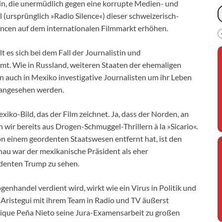
in, die unermüdlich gegen eine korrupte Medien- und
l (ursprünglich »Radio Silence«) dieser schweizerisch-
ncen auf dem internationalen Filmmarkt erhöhen.
 es sich bei dem Fall der Journalistin und
t. Wie in Russland, weiteren Staaten der ehemaligen
 auch in Mexiko investigative Journalisten um ihr Leben
 angesehen werden.
iko-Bild, das der Film zeichnet. Ja, dass der Norden, an
 wir bereits aus Drogen-Schmuggel-Thrillern à la »Sicario«.
on einem geordenten Staatswesen entfernt hat, ist den
hau war der mexikanische Präsident als eher
denten Trump zu sehen.
enhandel verdient wird, wirkt wie ein Virus in Politik und
ristegui mit ihrem Team in Radio und TV äußerst
nrique Peña Nieto seine Jura-Examensarbeit zu großen