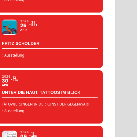
2026
25
25
OCT
APR
FRITZ SCHOLDER
:
Ausstellung
2026
13
30
SEP
APR
UNTER DIE HAUT. TATTOOS IM BLICK
TÄTOWIERUNGEN IN DER KUNST DER GEGENWART
:
Ausstellung
2026
16
09
AUG