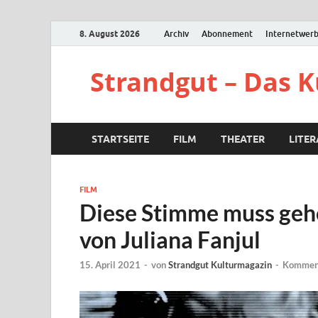
8. August 2026
Archiv
Abonnement
Internetwer
Strandgut – Das 
STARTSEITE
FILM
THEATER
LITE
FILM
Diese Stimme muss gehö
von Juliana Fanjul
15. April 2021
-
von
Strandgut Kulturmagazin
-
Komment