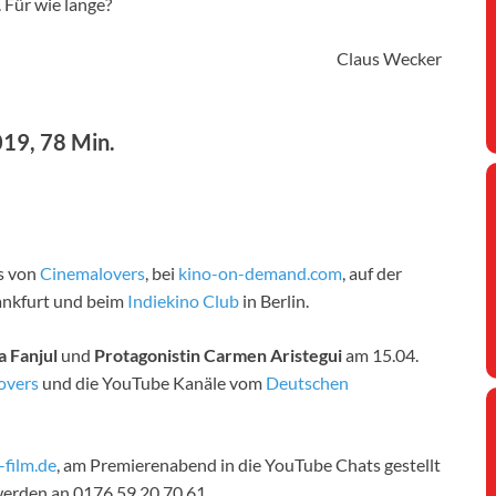
 Für wie lange?
Claus Wecker
019, 78 Min.
s von
Cinemalovers
, bei
kino-on-demand.com
, auf der
ankfurt und beim
Indiekino Club
in Berlin.
a Fanjul
und
Protagonistin Carmen Aristegui
am 15.04.
overs
und die YouTube Kanäle vom
Deutschen
-film.de
, am Premierenabend in die YouTube Chats gestellt
werden an
0176 59 20 70 61.