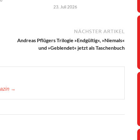
23. Juli 2026
NÄCHSTER ARTIKEL
Andreas Pflügers Trilogie »Endgültig«, »Niemals«
und »Geblendet« jetzt als Taschenbuch
gazin →