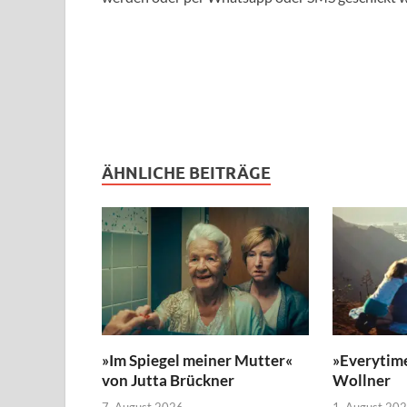
ÄHNLICHE BEITRÄGE
»Im Spiegel meiner Mutter«
»Everytim
von Jutta Brückner
Wollner
7. August 2026
1. August 20