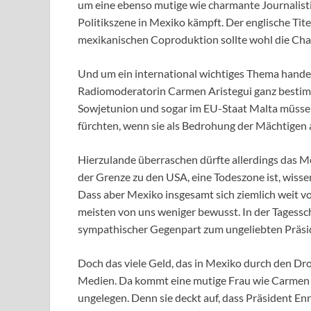
um eine ebenso mutige wie charmante Journalist
Politikszene in Mexiko kämpft. Der englische Tite
mexikanischen Coproduktion sollte wohl die Cha
Und um ein international wichtiges Thema handelt
Radiomoderatorin Carmen Aristegui ganz bestimm
Sowjetunion und sogar im EU-Staat Malta müssen
fürchten, wenn sie als Bedrohung der Mächtigen
Hierzulande überraschen dürfte allerdings das Mex
der Grenze zu den USA, eine Todeszone ist, wissen
Dass aber Mexiko insgesamt sich ziemlich weit v
meisten von uns weniger bewusst. In der Tagessc
sympathischer Gegenpart zum ungeliebten Präsi
Doch das viele Geld, das in Mexiko durch den Drog
Medien. Da kommt eine mutige Frau wie Carmen A
ungelegen. Denn sie deckt auf, dass Präsident E