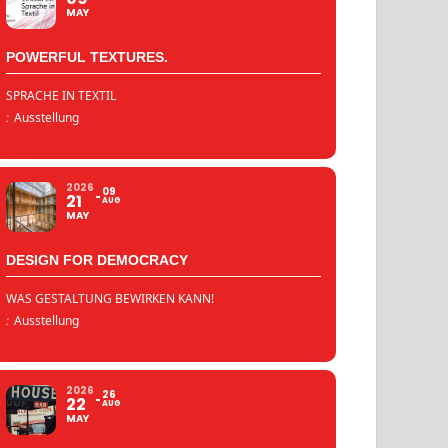
MAY
POWERFUL TEXTURES.
SPRACHE IN TEXTIL
:
Ausstellung
2026
09
21
AUG
MAY
DESIGN FOR DEMOCRACY
WAS GESTALTUNG BEWIRKEN KANN!
:
Ausstellung
2026
26
22
AUG
MAY