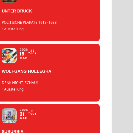
UNTER DRUCK
POLITISCHE PLAKATE 1918–1933
:
Ausstellung
2026
25
15
OCT
MAR
WOLFGANG HOLLEGHA
DENK NICHT, SCHAU!
:
Ausstellung
2026
18
21
OCT
MAR
SUBURBIA