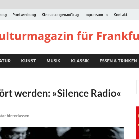
bung
Printwerbung
Kleinanzeigenauftrag
Impressum
Kontakt
Kulturmagazin für Frankf
RATUR
KUNST
MUSIK
KLASSIK
ESSEN & TRINKEN
rt werden: »Silence Radio«
ar hinterlassen