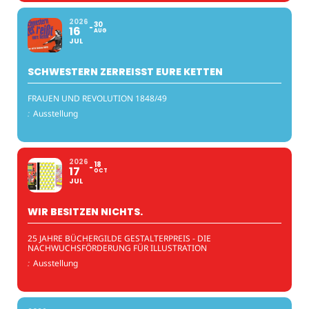
2026
30
16
AUG
JUL
SCHWESTERN ZERREISST EURE KETTEN
FRAUEN UND REVOLUTION 1848/49
:
Ausstellung
2026
18
17
OCT
JUL
WIR BESITZEN NICHTS.
25 JAHRE BÜCHERGILDE GESTALTERPREIS - DIE
NACHWUCHSFÖRDERUNG FÜR ILLUSTRATION
:
Ausstellung