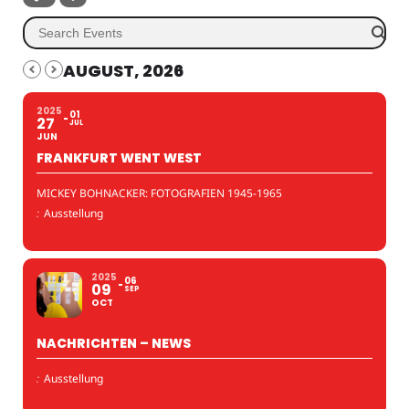
AUGUST, 2026
2025
01
27
JUL
JUN
FRANKFURT WENT WEST
MICKEY BOHNACKER: FOTOGRAFIEN 1945-1965
:
Ausstellung
2025
06
09
SEP
OCT
NACHRICHTEN – NEWS
:
Ausstellung