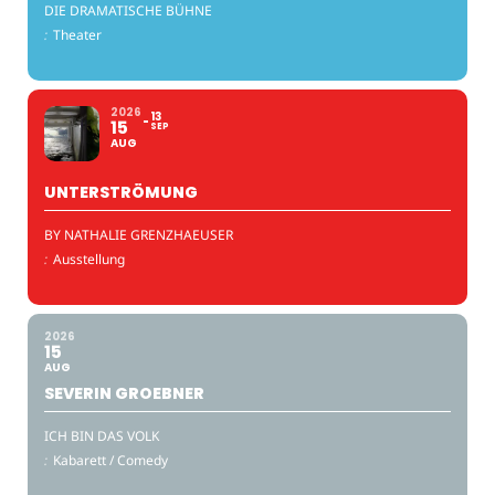
DIE DRAMATISCHE BÜHNE
:
Theater
2026
13
15
SEP
AUG
UNTERSTRÖMUNG
BY NATHALIE GRENZHAEUSER
:
Ausstellung
2026
15
AUG
SEVERIN GROEBNER
ICH BIN DAS VOLK
:
Kabarett / Comedy