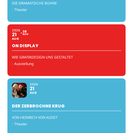
DIE DRAMATISCHE BÜHNE
:
Theater
2026
08
21
NOV
AUG
ON DISPLAY
WIE GRAFIKDESIGN UNS GESTALTET
:
Ausstellung
2026
21
AUG
DER ZERBROCHNE KRUG
VON HEINRICH VON KLEIST
:
Theater