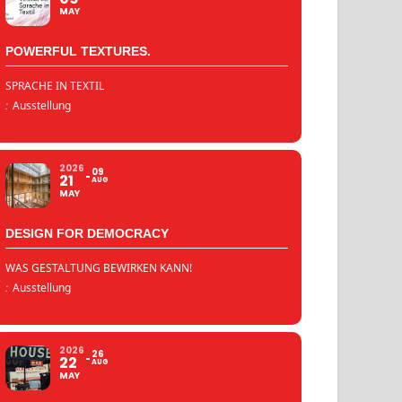
MAY
POWERFUL TEXTURES.
SPRACHE IN TEXTIL
:
Ausstellung
2026
09
21
AUG
MAY
DESIGN FOR DEMOCRACY
WAS GESTALTUNG BEWIRKEN KANN!
:
Ausstellung
2026
26
22
AUG
MAY