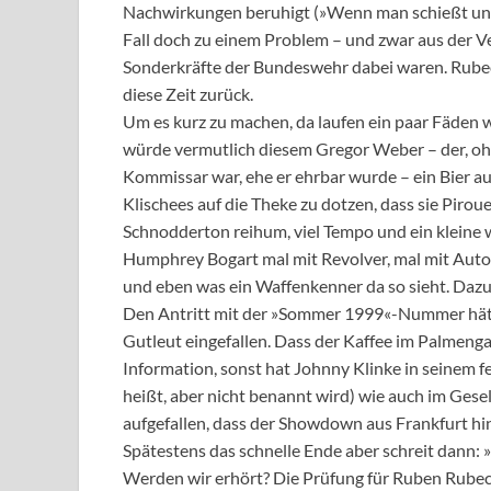
Nachwirkungen beruhigt (»Wenn man schießt und n
Fall doch zu einem Problem – und zwar aus der V
Sonderkräfte der Bundeswehr dabei waren. Rubeck
diese Zeit zurück.
Um es kurz zu machen, da laufen ein paar Fäden 
würde vermutlich diesem Gregor Weber – der, ohn
Kommissar war, ehe er ehrbar wurde – ein Bier aus
Klischees auf die Theke zu dotzen, dass sie Piro
Schnodderton reihum, viel Tempo und ein kleine 
Humphrey Bogart mal mit Revolver, mal mit Auto
und eben was ein Waffenkenner da so sieht. Dazu r
Den Antritt mit der »Sommer 1999«-Nummer hätte 
Gutleut eingefallen. Dass der Kaffee im Palmengar
Information, sonst hat Johnny Klinke in seinem 
heißt, aber nicht benannt wird) wie auch im Gesel
aufgefallen, dass der Showdown aus Frankfurt hi
Spätestens das schnelle Ende aber schreit dann: 
Werden wir erhört? Die Prüfung für Ruben Rubec