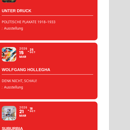
UNTER DRUCK
POLITISCHE PLAKATE 1918–1933
:
Ausstellung
2026
25
15
OCT
MAR
WOLFGANG HOLLEGHA
DENK NICHT, SCHAU!
:
Ausstellung
2026
18
21
OCT
MAR
SUBURBIA