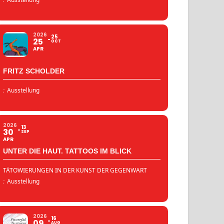
2026
25
25
OCT
APR
FRITZ SCHOLDER
:
Ausstellung
2026
13
30
SEP
APR
UNTER DIE HAUT. TATTOOS IM BLICK
TÄTOWIERUNGEN IN DER KUNST DER GEGENWART
:
Ausstellung
2026
16
09
AUG