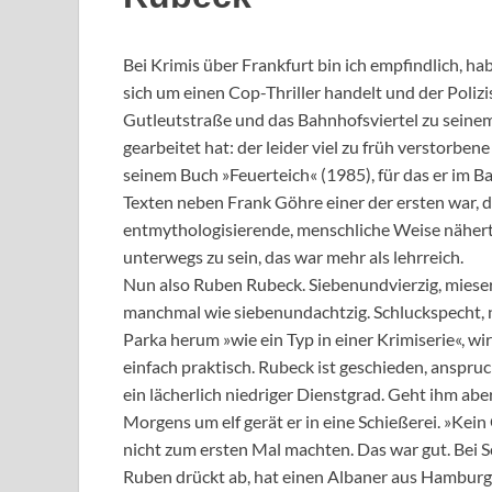
Bei Krimis über Frankfurt bin ich empfindlich, ha
sich um einen Cop-Thriller handelt und der Polizis
Gutleutstraße und das Bahnhofsviertel zu seine
gearbeitet hat: der leider viel zu früh verstorbene
seinem Buch »Feuerteich« (1985), für das er im B
Texten neben Frank Göhre einer der ersten war, 
entmythologisierende, menschliche Weise näherten
unterwegs zu sein, das war mehr als lehrreich.
Nun also Ruben Rubeck. Siebenundvierzig, mieser 
manchmal wie siebenundachtzig. Schluckspecht, n
Parka herum »wie ein Typ in einer Krimiserie«, w
einfach praktisch. Rubeck ist geschieden, anspru
ein lächerlich niedriger Dienstgrad. Geht ihm abe
Morgens um elf gerät er in eine Schießerei. »Kein
nicht zum ersten Mal machten. Das war gut. Bei S
Ruben drückt ab, hat einen Albaner aus Hamburg er