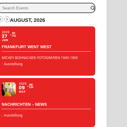
AUGUST, 2026
2025
01
27
JUL
JUN
FRANKFURT WENT WEST
MICKEY BOHNACKER: FOTOGRAFIEN 1945-1965
:
Ausstellung
2025
06
09
SEP
OCT
NACHRICHTEN – NEWS
:
Ausstellung