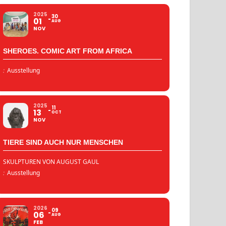
2025
30
01
AUG
NOV
SHEROES. COMIC ART FROM AFRICA
:
Ausstellung
2025
11
13
OCT
NOV
TIERE SIND AUCH NUR MENSCHEN
SKULPTUREN VON AUGUST GAUL
:
Ausstellung
2026
09
06
AUG
FEB