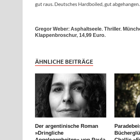
gut raus. Deutsches Hardboiled, gut abgehangen.
Gregor Weber: Asphaltseele. Thriller. Münch
Klappenbroschur, 14,99 Euro.
ÄHNLICHE BEITRÄGE
Der argentinische Roman
Paradebeis
»Dringliche
Bücherglü
Angelegenheiten« von Paula
Challis »