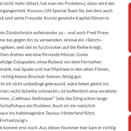
icht mehr zittert, hat man ein Problem«), dann wird der
ergangenheit. Kosovo, UN Special Team Six, bei dem auch
 und seine Freunde. Kursiv gesetzte Kapitel führen in
wie Zündschnüre aufeinander zu – und auch Fred Prase
e das gegen ihn zu verwenden, einmal ein »Tatort«-
geben, weil der es furztrocken auf die Reihe kriegt,
uetten drehen wie eine flirrende Münze. Guter
witzige Eskapaden, etwa Rubeck vor dem Fernseher:
matik, mal Spade und mal Marlowe in den alten Filmen,
ichtig klasse Boxclub-Szenen, fetzig gut.
ich nicht unbedingt gebraucht, wäre lieber gleich ins
ten »echt Scheiße schmeckt«, ist hoffentlich eine veraltete
feinen „Caféhaus Sießmayer“ (wie das Ding schon lange
lschaftshaus ein Problem. Auch ist mir natürlich
naus ins halbimaginäre Taunus-Hinterland führt.
»Fortsetzung!«
k kommt erst noch. Aus dieser Nummer hier kam er richtig