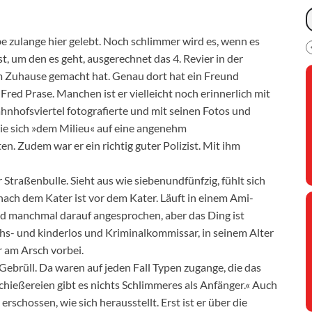
be zulange hier gelebt. Noch schlimmer wird es, wenn es
t, um den es geht, ausgerechnet das 4. Revier in der
m Zuhause gemacht hat. Genau dort hat ein Freund
 Fred Prase. Manchen ist er vielleicht noch erinnerlich mit
ahnhofsviertel fotografierte und mit seinen Fotos und
die sich »dem Milieu« auf eine angenehm
. Zudem war er ein richtig guter Polizist. Mit ihm
Straßenbulle. Sieht aus wie siebenundfünfzig, fühlt sich
ach dem Kater ist vor dem Kater. Läuft in einem Ami-
ird manchmal darauf angesprochen, aber das Ding ist
chs- und kinderlos und Kriminalkommissar, in seinem Alter
r am Arsch vorbei.
 Gebrüll. Da waren auf jeden Fall Typen zugange, die das
chießereien gibt es nichts Schlimmeres als Anfänger.« Auch
schossen, wie sich herausstellt. Erst ist er über die