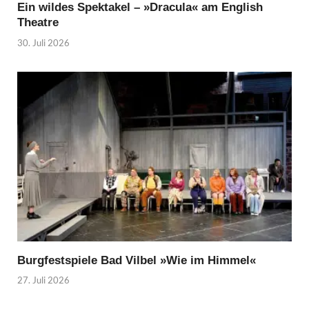
Ein wildes Spektakel – »Dracula« am English
Theatre
30. Juli 2026
Burgfestspiele Bad Vilbel »Wie im Himmel«
27. Juli 2026