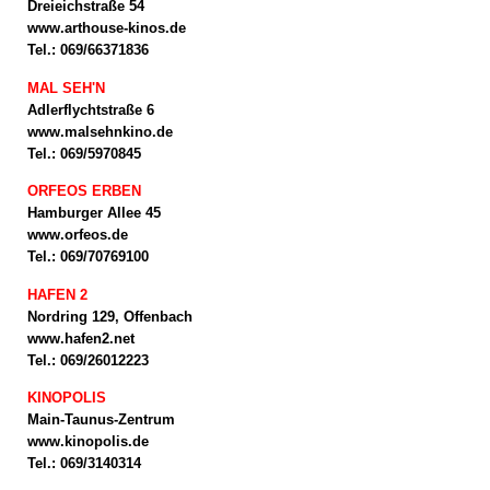
Dreieichstraße 54
www.arthouse-kinos.de
Tel.: 069/66371836
MAL SEH'N
Adlerflychtstraße 6
www.malsehnkino.de
Tel.: 069/5970845
ORFEOS ERBEN
Hamburger Allee 45
www.orfeos.de
Tel.: 069/70769100
HAFEN 2
Nordring 129, Offenbach
www.hafen2.net
Tel.: 069/26012223
KINOPOLIS
Main-Taunus-Zentrum
www.kinopolis.de
Tel.: 069/3140314