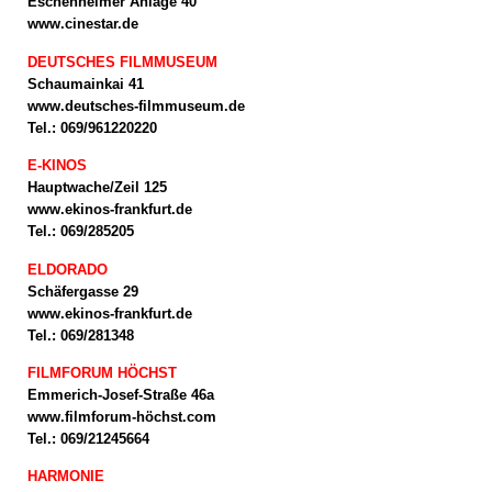
Eschenheimer Anlage 40
www.cinestar.de
DEUTSCHES FILMMUSEUM
Schaumainkai 41
www.deutsches-filmmuseum.de
Tel.: 069/961220220
E-KINOS
Hauptwache/Zeil 125
www.ekinos-frankfurt.de
Tel.: 069/285205
ELDORADO
Schäfergasse 29
www.ekinos-frankfurt.de
Tel.: 069/281348
FILMFORUM HÖCHST
Emmerich-Josef-Straße 46a
www.filmforum-höchst.com
Tel.: 069/21245664
HARMONIE