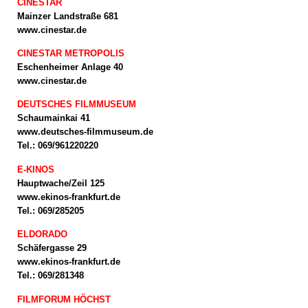
CINESTAR
Mainzer Landstraße 681
www.cinestar.de
CINESTAR METROPOLIS
Eschenheimer Anlage 40
www.cinestar.de
DEUTSCHES FILMMUSEUM
Schaumainkai 41
www.deutsches-filmmuseum.de
Tel.: 069/961220220
E-KINOS
Hauptwache/Zeil 125
www.ekinos-frankfurt.de
Tel.: 069/285205
ELDORADO
Schäfergasse 29
www.ekinos-frankfurt.de
Tel.: 069/281348
FILMFORUM HÖCHST