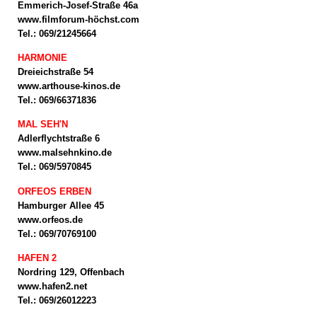
Emmerich-Josef-Straße 46a
www.filmforum-höchst.com
Tel.: 069/21245664
HARMONIE
Dreieichstraße 54
www.arthouse-kinos.de
Tel.: 069/66371836
MAL SEH'N
Adlerflychtstraße 6
www.malsehnkino.de
Tel.: 069/5970845
ORFEOS ERBEN
Hamburger Allee 45
www.orfeos.de
Tel.: 069/70769100
HAFEN 2
Nordring 129, Offenbach
www.hafen2.net
Tel.: 069/26012223