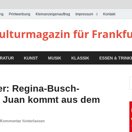
ung
Printwerbung
Kleinanzeigenauftrag
Impressum
Kontakt
Kulturmagazin für Frankf
ERATUR
KUNST
MUSIK
KLASSIK
ESSEN & TRINK
er: Regina-Busch-
n Juan kommt aus dem
Kommentar hinterlassen