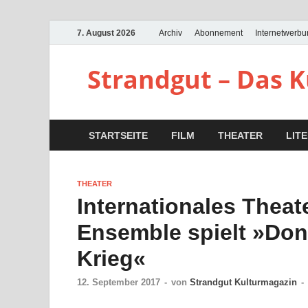
7. August 2026
Archiv
Abonnement
Internetwerb
Strandgut – Das 
STARTSEITE
FILM
THEATER
LIT
THEATER
Internationales Theat
Ensemble spielt »Do
Krieg«
12. September 2017
-
von
Strandgut Kulturmagazin
-