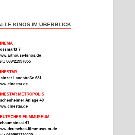
ALLE KINOS IM ÜBERBLICK
INEMA
ossmarkt 7
ww.arthouse-kinos.de
el.: 069/21997855
INESTAR
ainzer Landstraße 681
ww.cinestar.de
INESTAR METROPOLIS
schenheimer Anlage 40
ww.cinestar.de
EUTSCHES FILMMUSEUM
chaumainkai 41
ww.deutsches-filmmuseum.de
el.: 069/961220220