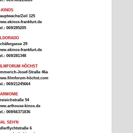
-KINOS
auptwache/Zeil 125
ww.ekinos-frankfurt.de
el.: 069/285205
ELDORADO
chäfergasse 29
ww.ekinos-frankfurt.de
el.: 069/281348
ILMFORUM HÖCHST
mmerich-Josef-Straße 46a
ww.filmforum-höchst.com
el.: 069/21245664
ARMONIE
reieichstraße 54
ww.arthouse-kinos.de
el.: 069/66371836
AL SEH'N
dlerflychtstraße 6