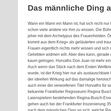
Das männliche Ding a
Wann ein Mann ein Mann ist, hat sich nicht nur
schon viele andere vor ihm zu wissen. Die Bühn
jeher mit dem Archetypus des Frauenhelden. Ö
kommt aus dem Krieg« als geläuterten und trau
Frauen eigentlich nichts mehr wissen und sich
Geliebten widmen will. Aber dies kann, gerade 
kaum gelingen. Horvaths Don Juan ist mehr ein V
Auch wenn das Stück nach dem Ersten Weltkrieg
wurde, ist der Krieg hier nur als austauschbare
der ideellen Wirkung auf das damalige heroisc
auch einer der verworfenen Titel Horvaths für 
bekannte Frankfurter Regisseurin Regina Busch
Laienspielern bestehenden Regina-Busch-Ense
gehen auch bei der Frankfurter Inszenierung 3
nach dem männlichen Ding an sich, welche Reg