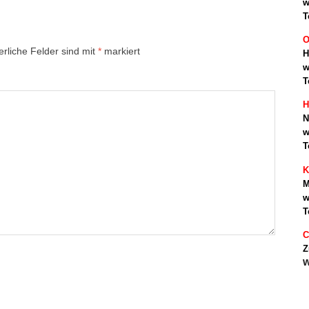
w
T
O
erliche Felder sind mit
*
markiert
H
w
T
H
N
w
T
K
M
w
T
C
Z
w