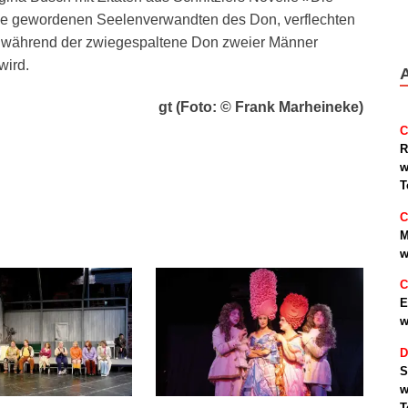
e gewordenen Seelenverwandten des Don, verflechten
en, während der zwiegespaltene Don zweier Männer
wird.
gt (Foto: © Frank Marheineke)
C
R
w
T
C
M
w
C
E
w
D
S
w
T