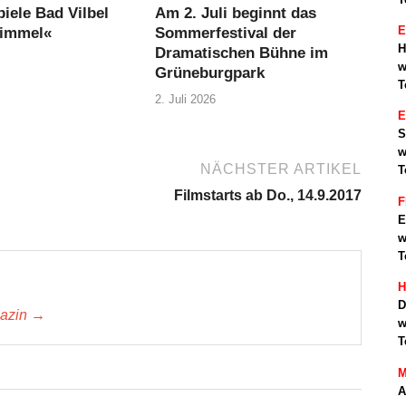
iele Bad Vilbel
Am 2. Juli beginnt das
E
Himmel«
Sommerfestival der
H
Dramatischen Bühne im
w
Grüneburgpark
T
2. Juli 2026
S
w
NÄCHSTER ARTIKEL
T
Filmstarts ab Do., 14.9.2017
F
E
w
T
H
D
gazin →
w
T
M
A