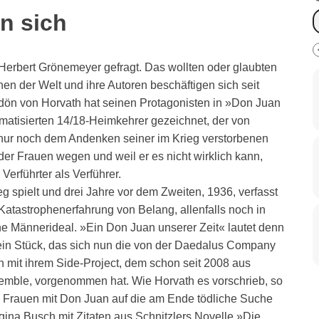
n sich
 Herbert Grönemeyer gefragt. Das wollten oder glaubten
en der Welt und ihre Autoren beschäftigen sich seit
dön von Horvath hat seinen Protagonisten in »Don Juan
matisierten 14/18-Heimkehrer gezeichnet, der von
 nur noch dem Andenken seiner im Krieg verstorbenen
der Frauen wegen und weil er es nicht wirklich kann,
erführter als Verführer.
 spielt und drei Jahre vor dem Zweiten, 1936, verfasst
 Katastrophenerfahrung von Belang, allenfalls noch in
he Männerideal. »Ein Don Juan unserer Zeit« lautet denn
sein Stück, das sich nun die von der Daedalus Company
 mit ihrem Side-Project, dem schon seit 2008 aus
mble, vorgenommen hat. Wie Horvath es vorschrieb, so
5 Frauen mit Don Juan auf die am Ende tödliche Suche
ina Busch mit Zitaten aus Schnitzlers Novelle »Die