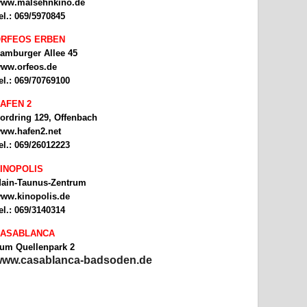
ww.malsehnkino.de
el.: 069/5970845
RFEOS ERBEN
amburger Allee 45
ww.orfeos.de
el.: 069/70769100
AFEN 2
ordring 129, Offenbach
ww.hafen2.net
el.: 069/26012223
INOPOLIS
ain-Taunus-Zentrum
ww.kinopolis.de
el.: 069/3140314
ASABLANCA
um Quellenpark 2
ww.casablanca-badsoden.de