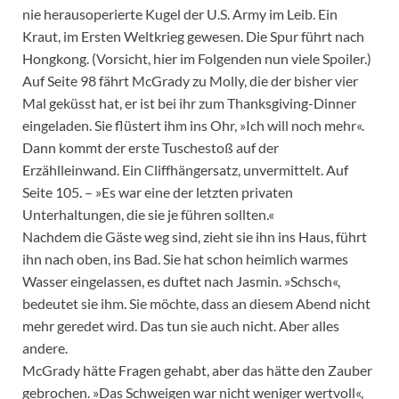
nie herausoperierte Kugel der U.S. Army im Leib. Ein
Kraut, im Ersten Weltkrieg gewesen. Die Spur führt nach
Hongkong. (Vorsicht, hier im Folgenden nun viele Spoiler.)
Auf Seite 98 fährt McGrady zu Molly, die der bisher vier
Mal geküsst hat, er ist bei ihr zum Thanksgiving-Dinner
eingeladen. Sie flüstert ihm ins Ohr, »Ich will noch mehr«.
Dann kommt der erste Tuschestoß auf der
Erzählleinwand. Ein Cliffhängersatz, unvermittelt. Auf
Seite 105. – »Es war eine der letzten privaten
Unterhaltungen, die sie je führen sollten.«
Nachdem die Gäste weg sind, zieht sie ihn ins Haus, führt
ihn nach oben, ins Bad. Sie hat schon heimlich warmes
Wasser eingelassen, es duftet nach Jasmin. »Schsch«,
bedeutet sie ihm. Sie möchte, dass an diesem Abend nicht
mehr geredet wird. Das tun sie auch nicht. Aber alles
andere.
McGrady hätte Fragen gehabt, aber das hätte den Zauber
gebrochen. »Das Schweigen war nicht weniger wertvoll«,