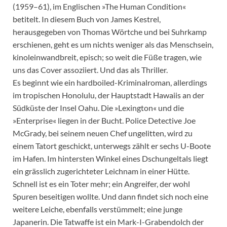
(1959–61), im Englischen »The Human Condition«
betitelt. In diesem Buch von James Kestrel,
herausgegeben von Thomas Wörtche und bei Suhrkamp
erschienen, geht es um nichts weniger als das Menschsein,
kinoleinwandbreit, episch; so weit die Füße tragen, wie
uns das Cover assoziiert. Und das als Thriller.
Es beginnt wie ein hardboiled-Kriminalroman, allerdings
im tropischen Honolulu, der Hauptstadt Hawaiis an der
Südküste der Insel Oahu. Die »Lexington« und die
»Enterprise« liegen in der Bucht. Police Detective Joe
McGrady, bei seinem neuen Chef ungelitten, wird zu
einem Tatort geschickt, unterwegs zählt er sechs U-Boote
im Hafen. Im hintersten Winkel eines Dschungeltals liegt
ein grässlich zugerichteter Leichnam in einer Hütte.
Schnell ist es ein Toter mehr; ein Angreifer, der wohl
Spuren beseitigen wollte. Und dann findet sich noch eine
weitere Leiche, ebenfalls verstümmelt; eine junge
Japanerin. Die Tatwaffe ist ein Mark-I-Grabendolch der