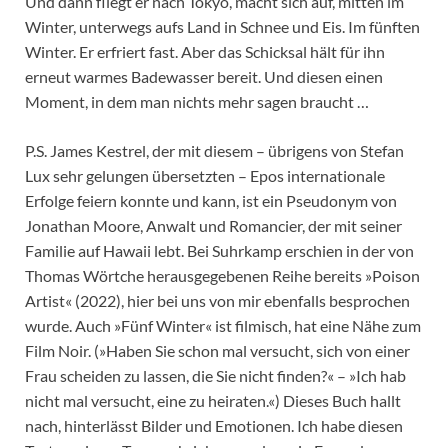
Und dann fliegt er nach Tokyo, macht sich auf, mitten im
Winter, unterwegs aufs Land in Schnee und Eis. Im fünften
Winter. Er erfriert fast. Aber das Schicksal hält für ihn
erneut warmes Badewasser bereit. Und diesen einen
Moment, in dem man nichts mehr sagen braucht …
P.S. James Kestrel, der mit diesem – übrigens von Stefan
Lux sehr gelungen übersetzten – Epos internationale
Erfolge feiern konnte und kann, ist ein Pseudonym von
Jonathan Moore, Anwalt und Romancier, der mit seiner
Familie auf Hawaii lebt. Bei Suhrkamp erschien in der von
Thomas Wörtche herausgegebenen Reihe bereits »Poison
Artist« (2022), hier bei uns von mir ebenfalls besprochen
wurde. Auch »Fünf Winter« ist filmisch, hat eine Nähe zum
Film Noir. (»Haben Sie schon mal versucht, sich von einer
Frau scheiden zu lassen, die Sie nicht finden?« – »Ich hab
nicht mal versucht, eine zu heiraten.«) Dieses Buch hallt
nach, hinterlässt Bilder und Emotionen. Ich habe diesen