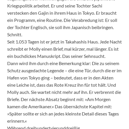
Kriegspolitik arbeitet. Er und seine Tochter Sachi
verstecken den Gajin in ihrem Haus in Tokyo. Er braucht
ein Programm, eine Routine. Die Verabredung ist: Er soll
der Tochter Englisch, sie soll ihm Japanisch beibringen.
Schnitt.
Seit 1.053 Tagen ist er jetzt in Takahashis Haus. Jede Nacht
schreibt er Molly einen Brief, mal kürzer, mal länger. Es ist
ein buchdickes Manuskript. Das seiner Sehnsucht.
Dann wird ihm durch eine Bemerkung klar: Die zu seinem
Schutz ausgedachte Legende – die eine Tür, durch die er im
Hafen von Tokyo ging – bedeutet, dass er in den Akten
eine Leiche ist, dass das Rote Kreuz ihn für tot hält. Und
Molly auch. Sie wartet nicht mehr auf ihn. Er verbrennt die
Briefe. Der nächste Absatz beginnt mit: »Am Morgen
kamen die Amerikaner.« Das übernächste Kapitel mit:
»Später sollte er sich an jedes kleinste Detail dieses Tages
erinnern.«
Während dreihundertvierunddreißig