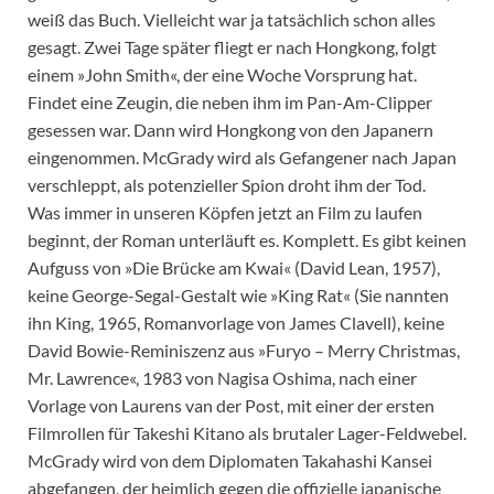
weiß das Buch. Vielleicht war ja tatsächlich schon alles
gesagt. Zwei Tage später fliegt er nach Hongkong, folgt
einem »John Smith«, der eine Woche Vorsprung hat.
Findet eine Zeugin, die neben ihm im Pan-Am-Clipper
gesessen war. Dann wird Hongkong von den Japanern
eingenommen. McGrady wird als Gefangener nach Japan
verschleppt, als potenzieller Spion droht ihm der Tod.
Was immer in unseren Köpfen jetzt an Film zu laufen
beginnt, der Roman unterläuft es. Komplett. Es gibt keinen
Aufguss von »Die Brücke am Kwai« (David Lean, 1957),
keine George-Segal-Gestalt wie »King Rat« (Sie nannten
ihn King, 1965, Romanvorlage von James Clavell), keine
David Bowie-Reminiszenz aus »Furyo – Merry Christmas,
Mr. Lawrence«, 1983 von Nagisa Oshima, nach einer
Vorlage von Laurens van der Post, mit einer der ersten
Filmrollen für Takeshi Kitano als brutaler Lager-Feldwebel.
McGrady wird von dem Diplomaten Takahashi Kansei
abgefangen, der heimlich gegen die offizielle japanische