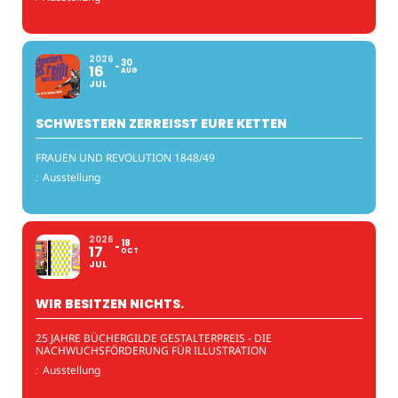
2026
30
16
AUG
JUL
SCHWESTERN ZERREISST EURE KETTEN
FRAUEN UND REVOLUTION 1848/49
:
Ausstellung
2026
18
17
OCT
JUL
WIR BESITZEN NICHTS.
25 JAHRE BÜCHERGILDE GESTALTERPREIS - DIE
NACHWUCHSFÖRDERUNG FÜR ILLUSTRATION
:
Ausstellung