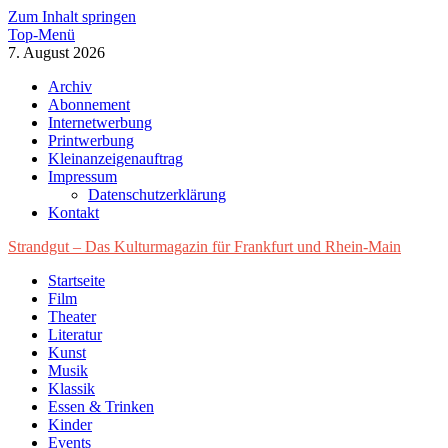
Zum Inhalt springen
Top-Menü
7. August 2026
Archiv
Abonnement
Internetwerbung
Printwerbung
Kleinanzeigenauftrag
Impressum
Datenschutzerklärung
Kontakt
Strandgut – Das Kulturmagazin für Frankfurt und Rhein-Main
Startseite
Film
Theater
Literatur
Kunst
Musik
Klassik
Essen & Trinken
Kinder
Events