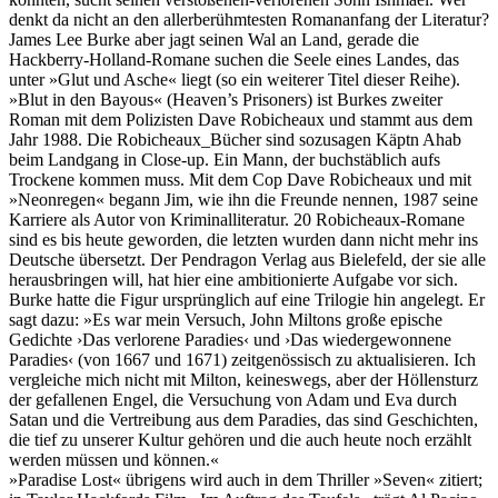
denkt da nicht an den allerberühmtesten Romananfang der Literatur?
James Lee Burke aber jagt seinen Wal an Land, gerade die
Hackberry-Holland-Romane suchen die Seele eines Landes, das
unter »Glut und Asche« liegt (so ein weiterer Titel dieser Reihe).
»Blut in den Bayous« (Heaven’s Prisoners) ist Burkes zweiter
Roman mit dem Polizisten Dave Robicheaux und stammt aus dem
Jahr 1988. Die Robicheaux_Bücher sind sozusagen Käptn Ahab
beim Landgang in Close-up. Ein Mann, der buchstäblich aufs
Trockene kommen muss. Mit dem Cop Dave Robicheaux und mit
»Neonregen« begann Jim, wie ihn die Freunde nennen, 1987 seine
Karriere als Autor von Kriminalliteratur. 20 Robicheaux-Romane
sind es bis heute geworden, die letzten wurden dann nicht mehr ins
Deutsche übersetzt. Der Pendragon Verlag aus Bielefeld, der sie alle
herausbringen will, hat hier eine ambitionierte Aufgabe vor sich.
Burke hatte die Figur ursprünglich auf eine Trilogie hin angelegt. Er
sagt dazu: »Es war mein Versuch, John Miltons große epische
Gedichte ›Das verlorene Paradies‹ und ›Das wiedergewonnene
Paradies‹ (von 1667 und 1671) zeitgenössisch zu aktualisieren. Ich
vergleiche mich nicht mit Milton, keineswegs, aber der Höllensturz
der gefallenen Engel, die Versuchung von Adam und Eva durch
Satan und die Vertreibung aus dem Paradies, das sind Geschichten,
die tief zu unserer Kultur gehören und die auch heute noch erzählt
werden müssen und können.«
»Paradise Lost« übrigens wird auch in dem Thriller »Seven« zitiert;