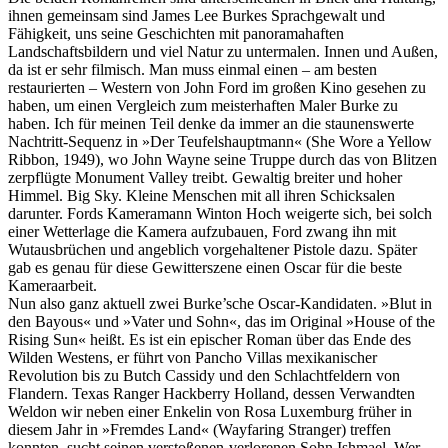
ihnen gemeinsam sind James Lee Burkes Sprachgewalt und
Fähigkeit, uns seine Geschichten mit panoramahaften
Landschaftsbildern und viel Natur zu untermalen. Innen und Außen,
da ist er sehr filmisch. Man muss einmal einen – am besten
restaurierten – Western von John Ford im großen Kino gesehen zu
haben, um einen Vergleich zum meisterhaften Maler Burke zu
haben. Ich für meinen Teil denke da immer an die staunenswerte
Nachtritt-Sequenz in »Der Teufelshauptmann« (She Wore a Yellow
Ribbon, 1949), wo John Wayne seine Truppe durch das von Blitzen
zerpflügte Monument Valley treibt. Gewaltig breiter und hoher
Himmel. Big Sky. Kleine Menschen mit all ihren Schicksalen
darunter. Fords Kameramann Winton Hoch weigerte sich, bei solch
einer Wetterlage die Kamera aufzubauen, Ford zwang ihn mit
Wutausbrüchen und angeblich vorgehaltener Pistole dazu. Später
gab es genau für diese Gewitterszene einen Oscar für die beste
Kameraarbeit.
Nun also ganz aktuell zwei Burke’sche Oscar-Kandidaten. »Blut in
den Bayous« und »Vater und Sohn«, das im Original »House of the
Rising Sun« heißt. Es ist ein epischer Roman über das Ende des
Wilden Westens, er führt von Pancho Villas mexikanischer
Revolution bis zu Butch Cassidy und den Schlachtfeldern von
Flandern. Texas Ranger Hackberry Holland, dessen Verwandten
Weldon wir neben einer Enkelin von Rosa Luxemburg früher in
diesem Jahr in »Fremdes Land« (Wayfaring Stranger) treffen
konnten, sucht seinen verstoßenen-verlorenen Sohn Ishmael. Wer