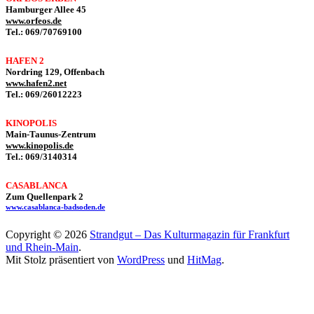
Hamburger Allee 45
www.orfeos.de
Tel.: 069/70769100
HAFEN 2
Nordring 129, Offenbach
www.hafen2.net
Tel.: 069/26012223
KINOPOLIS
Main-Taunus-Zentrum
www.kinopolis.de
Tel.: 069/3140314
CASABLANCA
Zum Quellenpark 2
www.casablanca-badsoden.de
Copyright © 2026
Strandgut – Das Kulturmagazin für Frankfurt
und Rhein-Main
.
Mit Stolz präsentiert von
WordPress
und
HitMag
.