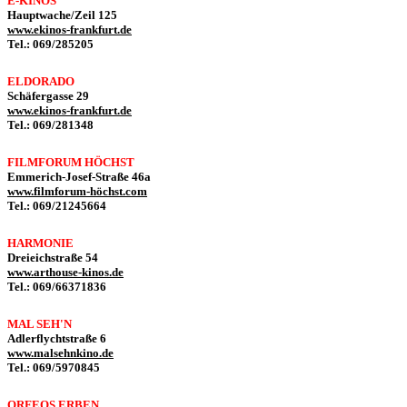
E-KINOS
Hauptwache/Zeil 125
www.ekinos-frankfurt.de
Tel.: 069/285205
ELDORADO
Schäfergasse 29
www.ekinos-frankfurt.de
Tel.: 069/281348
FILMFORUM HÖCHST
Emmerich-Josef-Straße 46a
www.filmforum-höchst.com
Tel.: 069/21245664
HARMONIE
Dreieichstraße 54
www.arthouse-kinos.de
Tel.: 069/66371836
MAL SEH'N
Adlerflychtstraße 6
www.malsehnkino.de
Tel.: 069/5970845
ORFEOS ERBEN