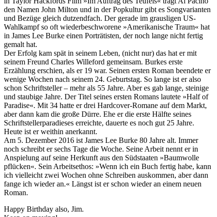
in Taylor Hackfords Film »Im Auftrag des Teufels« trägt Al Pacino
den Namen John Milton und in der Popkultur gibt es Songvarianten
und Bezüge gleich dutzendfach. Der gerade im grausligen US-
Wahlkampf so oft wiederbeschworene »Amerikanische Traum« hat
in James Lee Burke einen Porträtisten, der noch lange nicht fertig
gemalt hat.
Der Erfolg kam spät in seinem Leben, (nicht nur) das hat er mit
seinem Freund Charles Willeford gemeinsam. Burkes erste
Erzählung erschien, als er 19 war. Seinen ersten Roman beendete er
wenige Wochen nach seinem 24. Geburtstag. So lange ist er also
schon Schriftsteller – mehr als 55 Jahre. Aber es gab lange, steinige
und staubige Jahre. Der Titel seines ersten Romans lautete »Half of
Paradise«. Mit 34 hatte er drei Hardcover-Romane auf dem Markt,
aber dann kam die große Dürre. Ehe er die erste Hälfte seines
Schriftstellerparadieses erreichte, dauerte es noch gut 25 Jahre.
Heute ist er weithin anerkannt.
Am 5. Dezember 2016 ist James Lee Burke 80 Jahre alt. Immer
noch schreibt er sechs Tage die Woche. Seine Arbeit nennt er in
Anspielung auf seine Herkunft aus den Südstaaten »Baumwolle
pflücken«. Sein Arbeitsethos: »Wenn ich ein Buch fertig habe, kann
ich vielleicht zwei Wochen ohne Schreiben auskommen, aber dann
fange ich wieder an.« Längst ist er schon wieder an einem neuen
Roman.
Happy Birthday also, Jim.