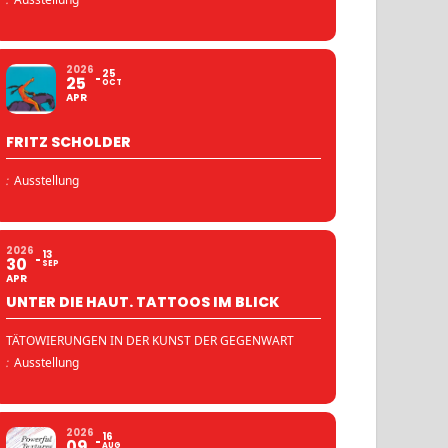
2026
25
25
OCT
APR
FRITZ SCHOLDER
:
Ausstellung
2026
13
30
SEP
APR
UNTER DIE HAUT. TATTOOS IM BLICK
TÄTOWIERUNGEN IN DER KUNST DER GEGENWART
:
Ausstellung
2026
16
09
AUG