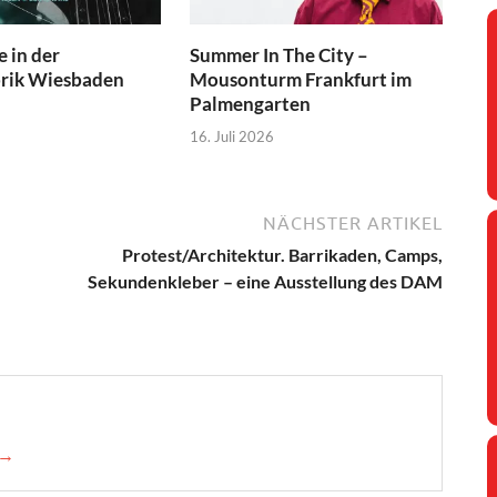
 in der
Summer In The City –
brik Wiesbaden
Mousonturm Frankfurt im
Palmengarten
16. Juli 2026
NÄCHSTER ARTIKEL
Protest/Architektur. Barrikaden, Camps,
Sekundenkleber – eine Ausstellung des DAM
 →