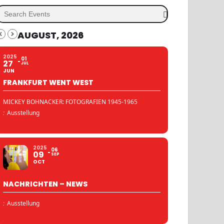
AUGUST, 2026
2025
01
27
JUL
JUN
FRANKFURT WENT WEST
MICKEY BOHNACKER: FOTOGRAFIEN 1945-1965
:
Ausstellung
2025
06
09
SEP
OCT
NACHRICHTEN – NEWS
:
Ausstellung