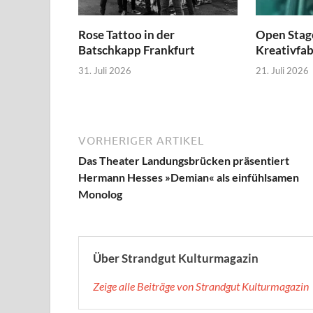
Rose Tattoo in der
Open Stage
Batschkapp Frankfurt
Kreativfa
31. Juli 2026
21. Juli 2026
VORHERIGER ARTIKEL
Das Theater Landungsbrücken präsentiert
Hermann Hesses »Demian« als einfühlsamen
Monolog
Über Strandgut Kulturmagazin
Zeige alle Beiträge von Strandgut Kulturmagazin