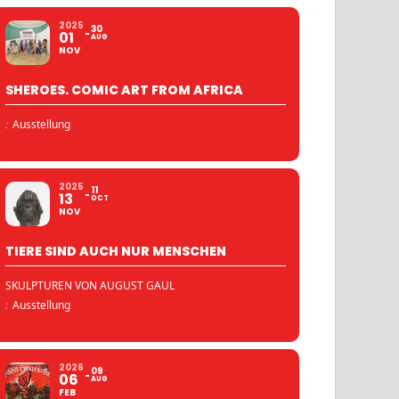
2025
30
01
AUG
NOV
SHEROES. COMIC ART FROM AFRICA
:
Ausstellung
2025
11
13
OCT
NOV
TIERE SIND AUCH NUR MENSCHEN
SKULPTUREN VON AUGUST GAUL
:
Ausstellung
2026
09
06
AUG
FEB