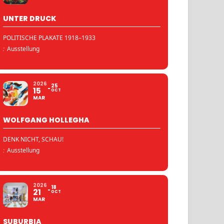
UNTER DRUCK
POLITISCHE PLAKATE 1918–1933
:
Ausstellung
2026
25
15
OCT
MAR
WOLFGANG HOLLEGHA
DENK NICHT, SCHAU!
:
Ausstellung
2026
18
21
OCT
MAR
SUBURBIA