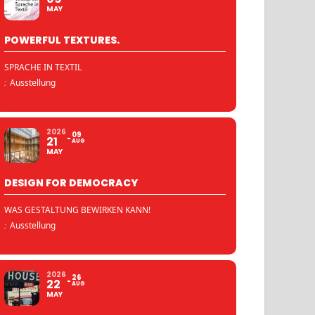
MAY
POWERFUL TEXTURES.
SPRACHE IN TEXTIL
:
Ausstellung
2026
09
21
AUG
MAY
DESIGN FOR DEMOCRACY
WAS GESTALTUNG BEWIRKEN KANN!
:
Ausstellung
2026
26
22
AUG
MAY