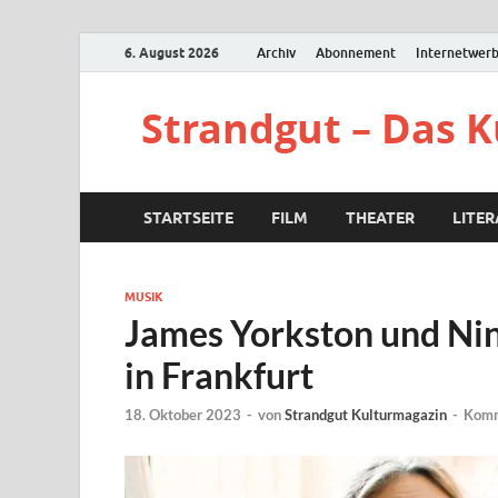
6. August 2026
Archiv
Abonnement
Internetwer
Strandgut – Das 
STARTSEITE
FILM
THEATER
LITE
MUSIK
James Yorkston und Nin
in Frankfurt
18. Oktober 2023
-
von
Strandgut Kulturmagazin
-
Komm