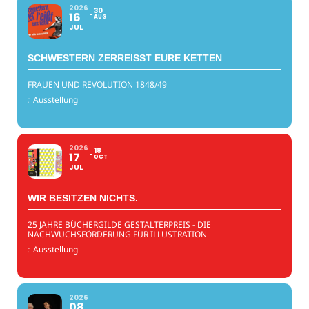
2026
30
16
AUG
JUL
SCHWESTERN ZERREISST EURE KETTEN
FRAUEN UND REVOLUTION 1848/49
:
Ausstellung
2026
18
17
OCT
JUL
WIR BESITZEN NICHTS.
25 JAHRE BÜCHERGILDE GESTALTERPREIS - DIE
NACHWUCHSFÖRDERUNG FÜR ILLUSTRATION
:
Ausstellung
2026
08