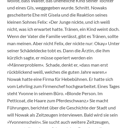
wollte, dass Walter, das uneheliche Kind seiner Tochter
und eines GIs, weggegeben wurde. Schnitt. Nowaks
gescheiterte Ehe mit Gisela und die Reaktion seines
kleinen Sohnes Felix: »Der Junge nickte, und ich weiß
nicht, was ich erwartet hatte. Tränen, ein Kind weint doch.
Wenn der Vater die Familie verlässt, gibt es Tränen, sollte
man meinen. Aber nicht Felix, der nickte nur: Okay.« Unter
seiner Schädeldecke tobt es. Dann die Ärztin, die ihm
kürzlich sagte, er müsse operiert werden ein
»Männerproblem«. Schade, denkt er, »dass man erst
rückblickend weiß, welches die guten Jahre waren.«
Nowak hatte eine Firma für Hebebühnen. Er hatte sich
vom Lehrling zum Firmenchef hochgearbeitet. Eines Tages
steht Yvonne in seinem Büro. »Blonde Person. Im
Petticoat, die Haare zum Pferdeschwanz.« Sie macht
Führungen, berichtet über die Geschichte der Stadt und
will Nowak als Zeitzeugen interviewen. Bald wird sie sein
»Yvonnenschein«. Sie sucht auch weitere Zeitzeugen,