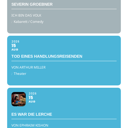
SEVERIN GROEBNER
ICH BIN DAS VOLK
:
Kabarett / Comedy
2026
15
AUG
TOD EINES HANDLUNGSREISENDEN
VON ARTHUR MILLER
:
Theater
2026
15
AUG
ES WAR DIE LERCHE
VON EPHRAIM KISHON