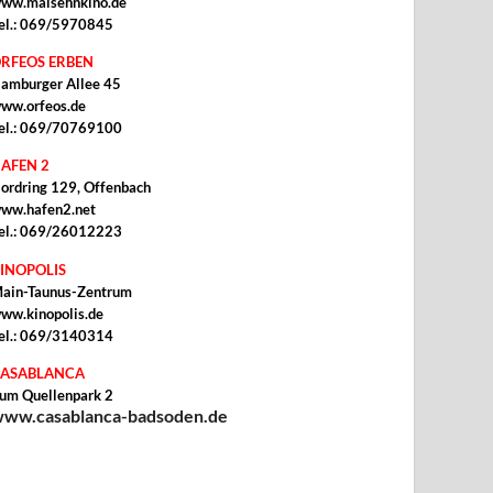
ww.malsehnkino.de
el.: 069/5970845
RFEOS ERBEN
amburger Allee 45
ww.orfeos.de
el.: 069/70769100
AFEN 2
ordring 129, Offenbach
ww.hafen2.net
el.: 069/26012223
INOPOLIS
ain-Taunus-Zentrum
ww.kinopolis.de
el.: 069/3140314
ASABLANCA
um Quellenpark 2
ww.casablanca-badsoden.de