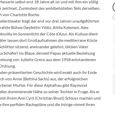
asserin selbst erst 18 Jahre alt ist und mit ihm ein völlig
r zeichnet. Zumindest des wohlbehüteten Teils derselben.
h von Charlotte Roche.
llertheater folgt der erst vor drei Jahren uraufgeführten
ahlte Bühne (Seyfettin Yildiz, Attila Kelemen, Alex
bsvilla im Sonnenlicht der Côte d’Azur. Als Kulisse dient
später lassen dort Großaufnahmen die mediterrane Küste
chlitten sitzend, aneinander gelehnt, blicken Vater
 Schäfer) ins Blaue, derweil Papas aktuelle Beziehung
Titelsong von Juliette Greco aus dem 1958 entstandenen
 Ordnung.
en präsentierten Geschichte wird exakt auch ihr Ende
uch von Anne (Bettina Sachs) aus, der erfolgreichen
rbener Mutter. Für diese Alphafrau gibt Raymond
 alles dominierende Nähe zu seiner Tochter in Frage. Als er
mit ihrem Ami Cyril (Christian Brost) Schluss machen und
e ihre perfiden Rachepläne und die Intrige nimmt ihren