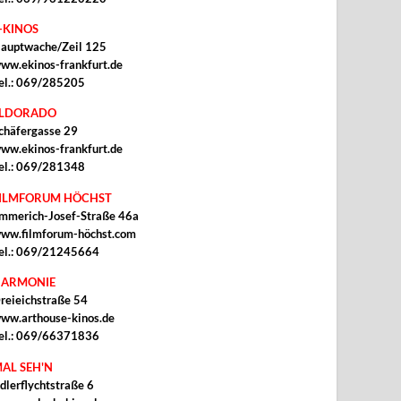
-KINOS
auptwache/Zeil 125
ww.ekinos-frankfurt.de
el.: 069/285205
ELDORADO
chäfergasse 29
ww.ekinos-frankfurt.de
el.: 069/281348
ILMFORUM HÖCHST
mmerich-Josef-Straße 46a
ww.filmforum-höchst.com
el.: 069/21245664
ARMONIE
reieichstraße 54
ww.arthouse-kinos.de
el.: 069/66371836
AL SEH'N
dlerflychtstraße 6