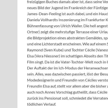
freizügigen Buches damals aber ist, dass seine Verf
neues Bild der Jugend im Frankreich der Fünfzige
James-Dean-Feeling ist auch dabei, und ein Hauc
Daniela Vollhardts Inszenierung im Frankfurter Ke
Bühnenfassung von Ulrich Waller. Die hell angestr
Ortner) zeigt die mehrstufige Terrasse einer Urlau
die Bildprojektion eines abstrakten Gemäldes, 
und eine Lichterstadt erscheinen. Wie auf einem S
Raymond (Sven Kube) und Tochter Cécile (Vanessa
Elsa (Vera Niessner) im schattigen Abseits den 
Film singt. Da ist die Vater-Tochter-Welt noch in
Der Auftakt der im Ich-Modus der Heranwachsend
sein. Alles, was dazwischen passiert, löst der Bes
Modedesignerin und Freundin von Céciles versto
Freundin Elsa auf, stellt vor allem aber die bisher
auch noch Annes Vorschlag gutheißt, dass Cécile 
zurück ins Pensionat soll, schmiedet die Verraten
tödlichen Verlauf.