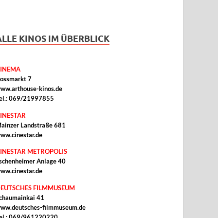
ALLE KINOS IM ÜBERBLICK
INEMA
ossmarkt 7
ww.arthouse-kinos.de
el.: 069/21997855
INESTAR
ainzer Landstraße 681
ww.cinestar.de
INESTAR METROPOLIS
schenheimer Anlage 40
ww.cinestar.de
EUTSCHES FILMMUSEUM
chaumainkai 41
ww.deutsches-filmmuseum.de
el.: 069/961220220