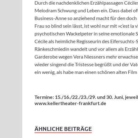
Durch die nachdenklichen Erzählpassagen Céciles
Melodram Schwung und Leben ein. Dass dabei off
Business-Anne so anziehend macht für den doch 
Frau so blind sein lässt, ist wohl nur mit »c’est 
psychotischen Wackelpeter in seine emotionale S
Cécile als heimliche Regisseurin des Eifersuchts
Ränkeschmiedin wandelt und vor allem als Erzähler
Garderobe wegen Vera Niessners mehr erwachsen 
wieder singend die Tristesse begrüßt und der Vater
ein wenig, als habe man einen schönen alten Film
Termine: 15./16./22./23./29. und 30. Juni, jewei
www.kellertheater-frankfurt.de
ÄHNLICHE BEITRÄGE