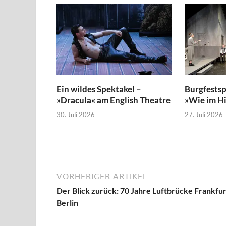
Ein wildes Spektakel –
Burgfestsp
»Dracula« am English Theatre
»Wie im H
30. Juli 2026
27. Juli 2026
VORHERIGER ARTIKEL
Der Blick zurück: 70 Jahre Luftbrücke Frankfu
Berlin