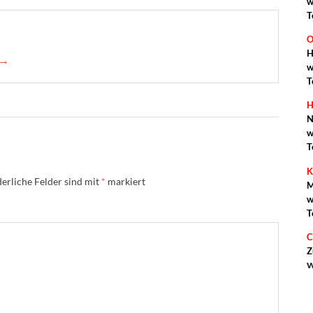
w
T
O
H
 →
w
T
H
N
w
T
K
erliche Felder sind mit
*
markiert
M
w
T
C
Z
w