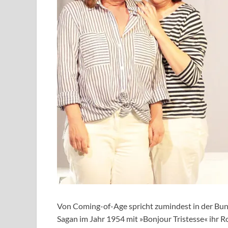
Von Coming-of-Age spricht zumindest in der Bun
Sagan im Jahr 1954 mit »Bonjour Tristesse« ihr 