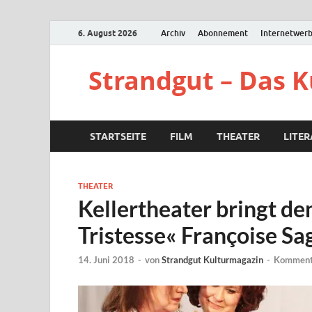
6. August 2026
Archiv
Abonnement
Internetwer
Strandgut – Das 
STARTSEITE
FILM
THEATER
LITE
THEATER
Kellertheater bringt d
Tristesse« Françoise Sa
14. Juni 2018
-
von
Strandgut Kulturmagazin
-
Kommenta