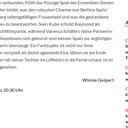
 verbunden, flößt das flüssige Spiel des Ensembles diesem
en bleibt, was den robusten Charme von Bettina Sachs‘
arg selbstgefälligen Frauenheld und was die gestandene
la vie« zu beantworten. Sven Kube schickt Raymond als
chlitterpartie, während Vanessa Schäfers »böse Pariserin«
-Showdowns sich gekonnt vom kessen Spatz zur arglistigen
C
in überzeugt. Ein Farbtupfer ist nicht nur ihrer
R
verspielt als blond agierende Elsa. Wenn sie am Ende
w
T
 mit seiner Tochter im Löffelsitz in die Ferne schaut, ist es
 gesehen.
C
M
w
Winnie Geipert
C
ls 20:30 Uhr
E
w
D
S
w
T