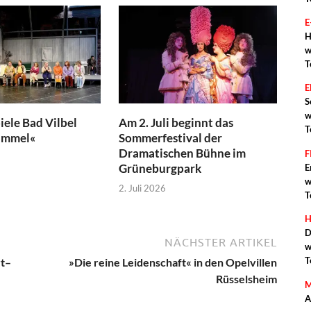
E
H
w
T
S
w
iele Bad Vilbel
Am 2. Juli beginnt das
T
immel«
Sommerfestival der
Dramatischen Bühne im
F
Grüneburgpark
E
w
2. Juli 2026
T
H
D
NÄCHSTER ARTIKEL
w
T
rt–
»Die reine Leidenschaft« in den Opelvillen
Rüsselsheim
M
A