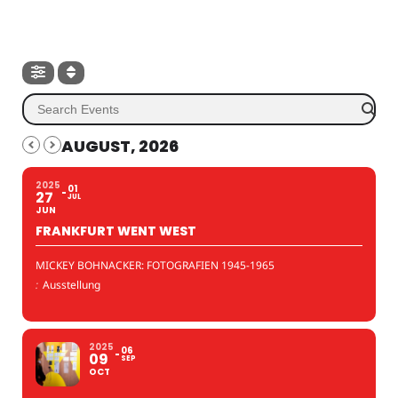
AUGUST, 2026
2025
01
27
JUL
JUN
FRANKFURT WENT WEST
MICKEY BOHNACKER: FOTOGRAFIEN 1945-1965
:
Ausstellung
2025
06
09
SEP
OCT