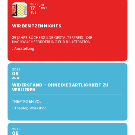
2026
18
17
OCT
JUL
WIR BESITZEN NICHTS.
25 JAHRE BÜCHERGILDE GESTALTERPREIS - DIE
NACHWUCHSFÖRDERUNG FÜR ILLUSTRATION
:
Ausstellung
2026
06
AUG
WIDERSTAND – OHNE DIE ZÄRTLICHKEIT ZU
VERLIEREN
THEATRO EN VOL
:
Theater,
Workshop
2026
06