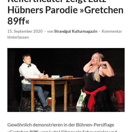
Hübners Parodie »Gretchen
89ff«
15. September 2020
-
von
Strandgut Kulturmagazin
-
Kommentar
hinterlassen
Gewöhnlich demonstrieren in der Bühnen-Persiflage
»Gretchen 89ff« von Lutz Hübner ein Schauspieler und