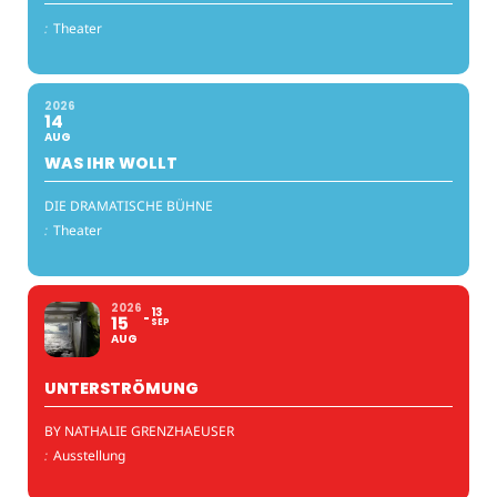
:
Theater
2026
14
AUG
WAS IHR WOLLT
DIE DRAMATISCHE BÜHNE
:
Theater
2026
13
15
SEP
AUG
UNTERSTRÖMUNG
BY NATHALIE GRENZHAEUSER
:
Ausstellung