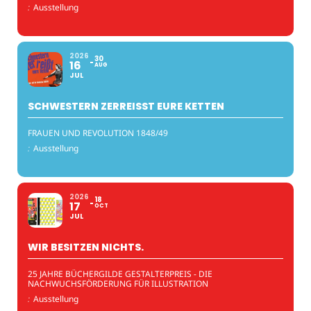
:
Ausstellung
2026
30
16
AUG
JUL
SCHWESTERN ZERREISST EURE KETTEN
FRAUEN UND REVOLUTION 1848/49
:
Ausstellung
2026
18
17
OCT
JUL
WIR BESITZEN NICHTS.
25 JAHRE BÜCHERGILDE GESTALTERPREIS - DIE
NACHWUCHSFÖRDERUNG FÜR ILLUSTRATION
:
Ausstellung