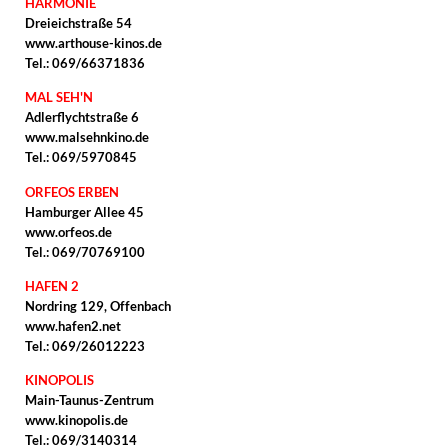
HARMONIE
Dreieichstraße 54
www.arthouse-kinos.de
Tel.: 069/66371836
MAL SEH'N
Adlerflychtstraße 6
www.malsehnkino.de
Tel.: 069/5970845
ORFEOS ERBEN
Hamburger Allee 45
www.orfeos.de
Tel.: 069/70769100
HAFEN 2
Nordring 129, Offenbach
www.hafen2.net
Tel.: 069/26012223
KINOPOLIS
Main-Taunus-Zentrum
www.kinopolis.de
Tel.: 069/3140314