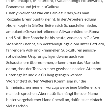
In »Eulenkopf«, »Finsterloh«, »Katzenkönig«, »Totenwind«,
Bonames« und jetzt in »Gallus«.
Charly Weller hat klar ein Faible für das, was man
»Sozialer Brennpunkt« nennt. In der Arbeitersiedlung
»Eulenkopf« in Gießen ließen sich Schausteller nieder,
ambulante Gewerbetreibende, Altwarenhändler, Roma
und Sinti. Ihre Sprache ist bis heute, was man in Gießen
»Manisch« nennt, ein Verständigungsidiom unter Bettlern,
fahrendem Volk und kriminellen Subkulturen jenisch-
rotwelschen Ursprungs. Irgendwann auch von
Schaustellern übernommen, erkennt man das Manische
daran, dass der Ton von einer gewissen nasalen Atemnot
unterlegt ist und die Os lang gezogen werden.
Worschtfett dürfen Wellers Kommissar nur die
Einheimischen nennen, vorzugsweise jene Gießener, die
manisch sprechen. Aber natürlich hängt ihm der Name
hinter vorgehaltener Hand überall an, dafür ist er einfach
viel zu schön.